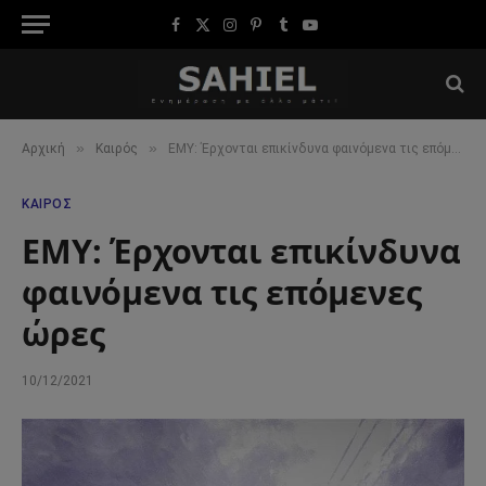
Facebook
X
Instagram
Pinterest
Tumblr
YouTube
(Twitter)
»
»
Αρχική
Καιρός
ΕΜΥ: Έρχονται επικίνδυνα φαινόμενα τις επόμενες ώρες
ΚΑΙΡΌΣ
ΕΜΥ: Έρχονται επικίνδυνα
φαινόμενα τις επόμενες
ώρες
10/12/2021