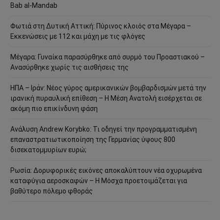
Bab al-Mandab
Φωτιά στη Δυτική Αττική: Πύρινος κλοιός στα Μέγαρα –
Εκκενώσεις με 112 και μάχη με τις φλόγες
Μέγαρα: Γυναίκα παρασύρθηκε από συρμό του Προαστιακού –
Ανασύρθηκε χωρίς τις αισθήσεις της
ΗΠΑ – Ιράν: Νέος γύρος αμερικανικών βομβαρδισμών μετά την
ιρανική πυραυλική επίθεση – Η Μέση Ανατολή εισέρχεται σε
ακόμη πιο επικίνδυνη φάση
Ανάλυση Andrew Korybko: Τι οδηγεί την προγραμματισμένη
επαναστρατιωτικοποίηση της Γερμανίας ύψους 800
δισεκατομμυρίων ευρώ;
Ρωσία: Δορυφορικές εικόνες αποκαλύπτουν νέα οχυρωμένα
καταφύγια αεροσκαφών – Η Μόσχα προετοιμάζεται για
βαθύτερο πόλεμο φθοράς