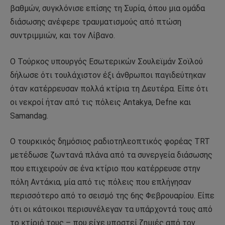
βαθμών, συγκλόνισε επίσης τη Συρία, όπου μια ομάδα
διάσωσης ανέφερε τραυματισμούς από πτώση
συντριμμιών, και τον Λίβανο.
Ο Τούρκος υπουργός Εσωτερικών Σουλεϊμάν Σοϊλού
δήλωσε ότι τουλάχιστον έξι άνθρωποι παγιδεύτηκαν
όταν κατέρρευσαν πολλά κτίρια τη Δευτέρα. Είπε ότι
οι νεκροί ήταν από τις πόλεις Antakya, Defne και
Samandag.
Ο τουρκικός δημόσιος ραδιοτηλεοπτικός φορέας TRT
μετέδωσε ζωντανά πλάνα από τα συνεργεία διάσωσης
που επιχειρούν σε ένα κτίριο που κατέρρευσε στην
πόλη Αντάκια, μία από τις πόλεις που επλήγησαν
περισσότερο από το σεισμό της 6ης Φεβρουαρίου. Είπε
ότι οι κάτοικοι περισυνέλεγαν τα υπάρχοντά τους από
το κτίριό τους – που είχε υποστεί ζημιές από τον