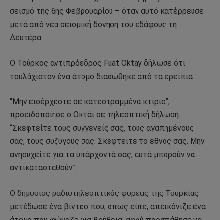
σεισμό της 6ης Φεβρουαρίου – όταν αυτό κατέρρευσε
μετά από νέα σεισμική δόνηση του εδάφους τη
Δευτέρα.
Ο Τούρκος αντιπρόεδρος Fuat Oktay δήλωσε ότι
τουλάχιστον ένα άτομο διασώθηκε από τα ερείπια.
“Μην εισέρχεστε σε κατεστραμμένα κτίρια”,
προειδοποίησε ο Οκτάι σε τηλεοπτική δήλωση.
“Σκεφτείτε τους συγγενείς σας, τους αγαπημένους
σας, τους συζύγους σας. Σκεφτείτε το έθνος σας. Μην
ανησυχείτε για τα υπάρχοντά σας, αυτά μπορούν να
αντικατασταθούν”.
Ο δημόσιος ραδιοτηλεοπτικός φορέας της Τουρκίας
μετέδωσε ένα βίντεο που, όπως είπε, απεικόνιζε ένα
άτομο που φώναζε για βοήθεια, αφού προσπάθησε να