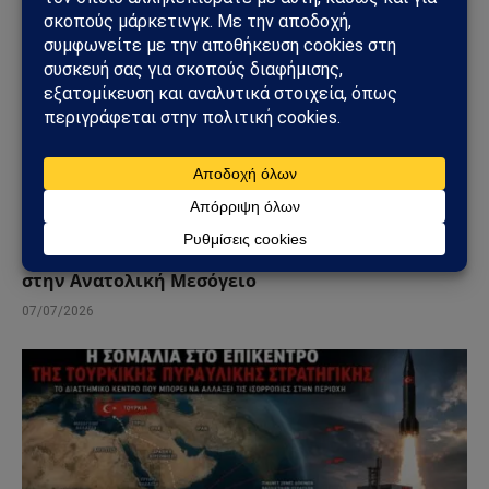
ΤΟΥΡΚΊΑ
Συνάντηση Τραμπ – Ερντογάν στο ΝΑΤΟ: Στο
επίκεντρο F-35, Συρία και η νέα ισορροπία ισχύος
στην Ανατολική Μεσόγειο
07/07/2026