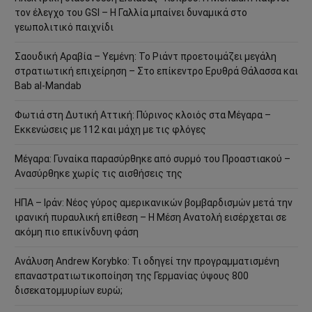
τον έλεγχο του GSI – Η Γαλλία μπαίνει δυναμικά στο
γεωπολιτικό παιχνίδι
Σαουδική Αραβία – Υεμένη: Το Ριάντ προετοιμάζει μεγάλη
στρατιωτική επιχείρηση – Στο επίκεντρο Ερυθρά Θάλασσα και
Bab al-Mandab
Φωτιά στη Δυτική Αττική: Πύρινος κλοιός στα Μέγαρα –
Εκκενώσεις με 112 και μάχη με τις φλόγες
Μέγαρα: Γυναίκα παρασύρθηκε από συρμό του Προαστιακού –
Ανασύρθηκε χωρίς τις αισθήσεις της
ΗΠΑ – Ιράν: Νέος γύρος αμερικανικών βομβαρδισμών μετά την
ιρανική πυραυλική επίθεση – Η Μέση Ανατολή εισέρχεται σε
ακόμη πιο επικίνδυνη φάση
Ανάλυση Andrew Korybko: Τι οδηγεί την προγραμματισμένη
επαναστρατιωτικοποίηση της Γερμανίας ύψους 800
δισεκατομμυρίων ευρώ;