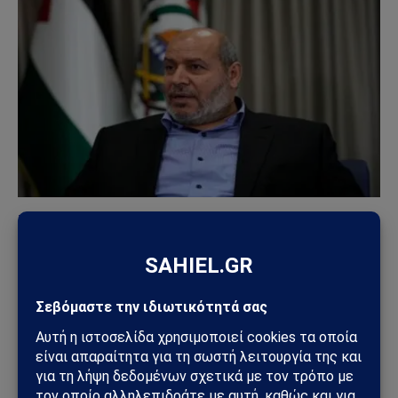
ΤΟΥΡΚΊΑ
Τουρκία – Χαμάς: Ο Χακάν Φιντάν συναντήθηκε
με τον νέο ηγέτη της Χαμάς – Ισχυρό γεωπολιτικό
μήνυμα προς Ισραήλ και Δύση
30/07/2026