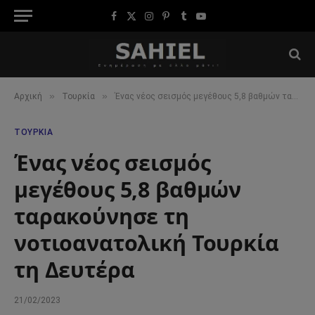
Facebook
X
Instagram
Pinterest
Tumblr
YouTube
(Twitter)
»
»
Αρχική
Τουρκία
Ένας νέος σεισμός μεγέθους 5,8 βαθμών ταρακούνησε τη νοτιοανατολική Τουρκία τη Δευτέρα
ΤΟΥΡΚΊΑ
Ένας νέος σεισμός
μεγέθους 5,8 βαθμών
ταρακούνησε τη
νοτιοανατολική Τουρκία
τη Δευτέρα
21/02/2023