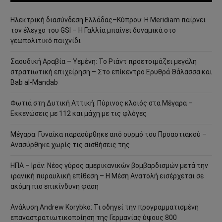
Ηλεκτρική διασύνδεση Ελλάδας–Κύπρου: Η Meridiam παίρνει
τον έλεγχο του GSI – Η Γαλλία μπαίνει δυναμικά στο
γεωπολιτικό παιχνίδι
Σαουδική Αραβία – Υεμένη: Το Ριάντ προετοιμάζει μεγάλη
στρατιωτική επιχείρηση – Στο επίκεντρο Ερυθρά Θάλασσα και
Bab al-Mandab
Φωτιά στη Δυτική Αττική: Πύρινος κλοιός στα Μέγαρα –
Εκκενώσεις με 112 και μάχη με τις φλόγες
Μέγαρα: Γυναίκα παρασύρθηκε από συρμό του Προαστιακού –
Ανασύρθηκε χωρίς τις αισθήσεις της
ΗΠΑ – Ιράν: Νέος γύρος αμερικανικών βομβαρδισμών μετά την
ιρανική πυραυλική επίθεση – Η Μέση Ανατολή εισέρχεται σε
ακόμη πιο επικίνδυνη φάση
Ανάλυση Andrew Korybko: Τι οδηγεί την προγραμματισμένη
επαναστρατιωτικοποίηση της Γερμανίας ύψους 800