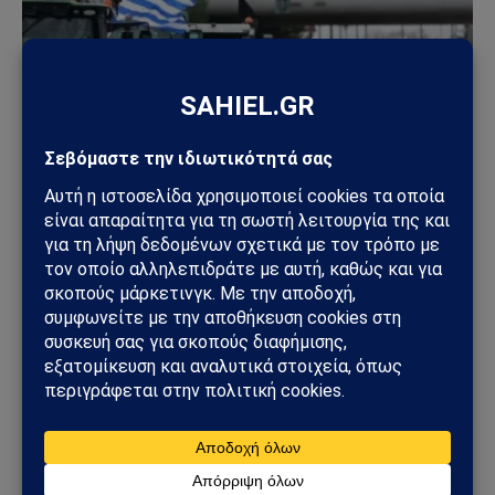
ΕΛΛΆΔΑ
Ξεσηκώνονται οι αγρότες: Μεγάλο συλλαλητήριο
στην Πάτρα και κινητοποιήσεις σε
Αιτωλοακαρνανία, Ηλεία και Αχαΐα
08/11/2025