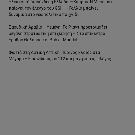
Ηλεκτρική διασύνδεση Ελλάδας–Κύπρου: Η Meridiam
παίρνει τον έλεγχο του GSI – Η Γαλλία μπαίνει
δυναμικά στο γεωπολιτικό παιχνίδι
Σαουδική Αραβία – Υεμένη: Το Ριάντ προετοιμάζει
μεγάλη στρατιωτική επιχείρηση – Στο επίκεντρο
Ερυθρά Θάλασσα και Bab al-Mandab
Φωτιά στη Δυτική Αττική: Πύρινος κλοιός στα
Μέγαρα – Εκκενώσεις με 112 και μάχη με τις φλόγες