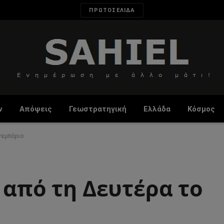
ΠΡΩΤΟΣΕΛΙΔΑ
ν
Απόψεις
Γεωστρατηγική
Ελλάδα
Κόσμος
νεμπόριο
 από τη Δευτέρα το