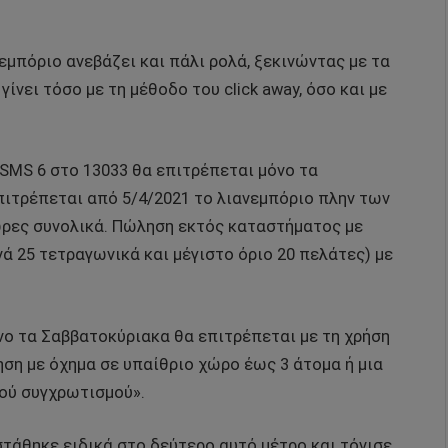
νεμπόριο ανεβάζει και πάλι ρολά, ξεκινώντας με τα
ίνει τόσο με τη μέθοδο του click away, όσο και με
 SMS 6 στο 13033 θα επιτρέπεται μόνο τα
ιτρέπεται από 5/4/2021 το λιανεμπόριο πλην των
ώρες συνολικά. Πώληση εκτός καταστήματος με
ά 25 τετραγωνικά και μέγιστο όριο 20 πελάτες) με
ο τα Σαββατοκύριακα θα επιτρέπεται με τη χρήση
ση με όχημα σε υπαίθριο χώρο έως 3 άτομα ή μια
ού συγχρωτισμού».
τάθηκε ειδικά στο δεύτερο αυτό μέτρο και τόνισε