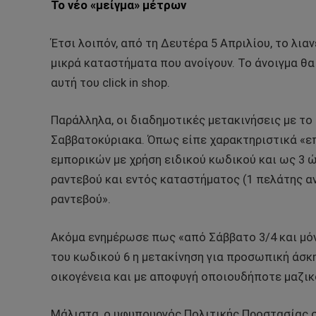
Το νέο «μείγμα» μέτρων
Έτσι λοιπόν, από τη Δευτέρα 5 Απριλίου, το λια
μικρά καταστήματα που ανοίγουν. Το άνοιγμα θα γ
αυτή του click in shop.
Παράλληλα, οι διαδημοτικές μετακινήσεις με το
Σαββατοκύριακα. Όπως είπε χαρακτηριστικά «επ
εμπορικών με χρήση ειδικού κωδικού και ως 3 
ραντεβού και εντός καταστήματος (1 πελάτης αν
ραντεβού».
Ακόμα ενημέρωσε πως «από Σάββατο 3/4 και μόν
του κωδικού 6 η μετακίνηση για προσωπική άσκη
οικογένεια και με αποφυγή οποιουδήποτε μαζικ
Μάλιστα, ο υφυπουργός Πολιτικής Προστασίας σ