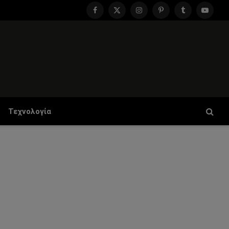
Facebook
X
Instagram
Pinterest
Tumblr
YouTu
(Twitter)
Τεχνολογία