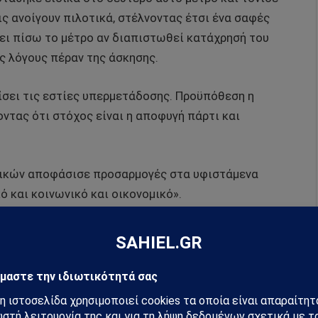
ς ανοίγουν πιλοτικά, στέλνοντας έτσι ένα σαφές
ρει πίσω το μέτρο αν διαπιστωθεί κατάχρησή του
υς λόγους πέραν της άσκησης.
ίσει τις εστίες υπερμετάδοσης. Προϋπόθεση η
οντας ότι στόχος είναι η αποφυγή πάρτι και
ιδικών αποφάσισε προσαρμογές στα υφιστάμενα
ό και κοινωνικό και οικονομικό».
μα της χώρας μας θα γίνει με τη βοήθεια των self
εάν από τα φαρμακεία αρχές Απριλίου.
χώρας μας τόσο για το άνοιγμα του λιανεμπορίου,
νία.