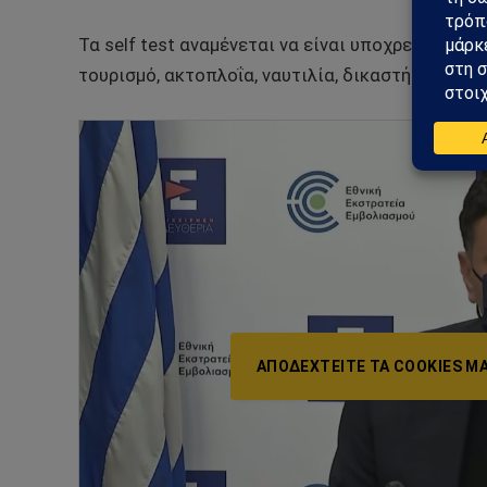
Τα self test αναμένεται να είναι υποχρεωτικά γ
τουρισμό, ακτοπλοΐα, ναυτιλία, δικαστήρια καθώ
ΑΠΟΔΕΧΤΕΊΤΕ ΤΑ COOKIES ΜΆ