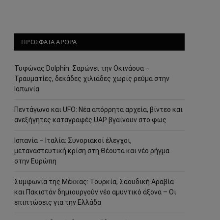
ΠΡΟΣΦΑΤΑ ΑΡΘΡΑ
Τυφώνας Dolphin: Σαρώνει την Οκινάουα –
Τραυματίες, δεκάδες χιλιάδες χωρίς ρεύμα στην
Ιαπωνία
Πεντάγωνο και UFO: Νέα απόρρητα αρχεία, βίντεο και
ανεξήγητες καταγραφές UAP βγαίνουν στο φως
Ισπανία – Ιταλία: Συνοριακοί έλεγχοι,
μεταναστευτική κρίση στη Θέουτα και νέο ρήγμα
στην Ευρώπη
Συμφωνία της Μέκκας: Τουρκία, Σαουδική Αραβία
και Πακιστάν δημιουργούν νέο αμυντικό άξονα – Οι
επιπτώσεις για την Ελλάδα