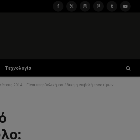
Facebook
X
Instagram
Pinterest
Tumblr
YouTu
(Twitter)
Τεχνολογία
έτους 2014 – Είναι υπερβολική και άδικη η επιβολή προστίμων
ό
λο: