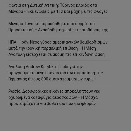
Φωτιά στη Δυτική Αττική: Πύρινος κλοιός στα
Μέγαρα – Εκκενώσεις με 112 και μάχη με τις φλόγες
Μέγαρα: Γυναίκα παρασύρθηκε από συρμό του
Προαστιακού – Ανασύρθηκε χωρίς τις αισθήσεις της
ΗΠΑ – Ιράν: Νέος γύρος αμερικανικών βομβαρδισμών
μετά την ιρανική πυραυλική επίθεση – Η Μέση
Ανατολή εισέρχεται σε ακόμη πιο επικίνδυνη φάση
Ανάλυση Andrew Korybko: Τι οδηγεί την
προγραμματισμένη επαναστρατιωτικοποίηση της
Γερμανίας ύψους 800 δισεκατομμυρίων ευρώ;
Ρωσία: Δορυφορικές εικόνες αποκαλύπτουν νέα
οχυρωμένα καταφύγια αεροσκαφών – Η Μόσχα
προετοιμάζεται για βαθύτερο πόλεμο φθοράς