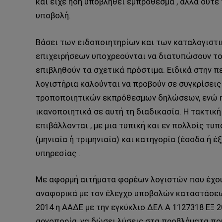
και είχε ήδη υποβληθεί εμπρόθεσμα , αλλά ούτε
υποβολή.
Βάσει των ειδοποιητηρίων και των καταλογιστ
επιχειρήσεων υποχρεούνται να διατυπώσουν το
επιβληθούν τα σχετικά πρόστιμα. Ειδικά στην
λογιστήρια καλούνται να προβούν σε συγκρίσει
τροποποιητικών εκπρόθεσμων δηλώσεων, ενώ 
ικανοποιητικά σε αυτή τη διαδικασία. Η τακτική
επιβάλλονται , με μια τυπική και εν πολλοίς τυ
(μηνιαία ή τριμηνιαία) και κατηγορία (έσοδα ή έ
υπηρεσίας .
Με αφορμή αιτήματα φορέων λογιστών που έχου
αναφορικά με τον έλεγχο υποβολών καταστάσε
2014 η ΑΑΔΕ με την εγκύκλιο ΔΕΛ Α 1127318 ΕΞ 
αργοπορία, να δώσει λύσεις στα προβλήματα πο