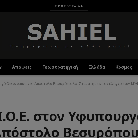
ΠΡΩΤΟΣΕΛΙΔΑ
ν
Απόψεις
Γεωστρατηγική
Ελλάδα
Κόσμος
ουργό Οικονομικών κ. Απόστολο Βεσυρόπουλο: Σταματήστε τον έλεγχο των ΜΥΦ 
Ι.Ο.Ε. στον Υφυπουργ
Απόστολο Βεσυρόπου