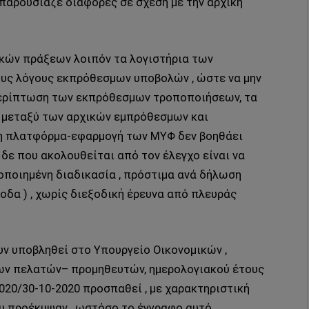
 παρουσίαζε διαφορές σε σχέση με την αρχική
ικών πράξεων λοιπόν τα λογιστήρια των
υς λόγους εκπρόθεσμων υποβολών , ώστε να μην
 περίπτωση των εκπρόθεσμων τροποποιήσεων, τα
ς μεταξύ των αρχικών εμπρόθεσμων και
η πλατφόρμα-εφαρμογή των ΜΥΦ δεν βοηθάει
 δε που ακολουθείται από τον έλεγχο είναι να
ποποιημένη διαδικασία , πρόστιμα ανά δήλωση
ξοδα ) , χωρίς διεξοδική έρευνα από πλευράς
ν υποβληθεί στο Υπουργείο Οικονομικών ,
ων πελατών– προμηθευτών, ημερολογιακού έτους
2020/30-10-2020 προσπαθεί , με χαρακτηριστική
υ προέκυψαν , ωστόσο το έγγραφο αυτό