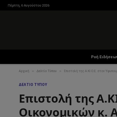
Πέμπτη, 6 Αυγούστου 2026
Ροή Ειδήσεω
»
»
Αρχική
Δελτίο Τύπου
Επιστολή της Α.ΚΙ.Ο.Ε. στον Υφυπ
ΔΕΛΤΊΟ ΤΎΠΟΥ
Επιστολή της Α.Κ
Οικονομικών κ. 