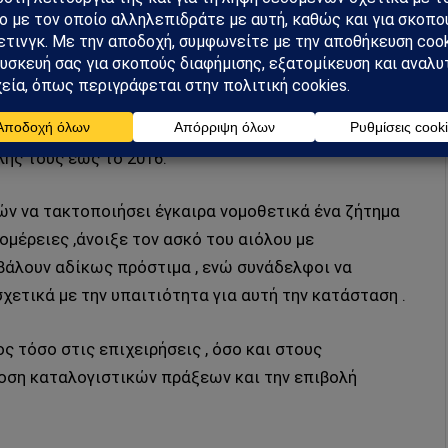
χειρήσεων ή τα λογιστικά γραφεία εκτιμούμε ότι
ότητας του μέτρου.
 η υποβολή των ΜΥΦ σε ισχύ, παρουσιάστηκαν πολλές
ς Υπουργείου Οικονομικών , με αποτέλεσμα την
ής τους έως το 2016.
ν να τακτοποιήσει έγκαιρα νομοθετικά ένα ζήτημα
ομέρειες ,άνοιξε τον ασκό του αιόλου με
βάλουν αδίκως πρόστιμα , ενώ συνάδελφοι να
χετικά με την υπαιτιότητα για αυτή την κατάσταση .
ς τόσο στις επιχειρήσεις , όσο και στους
οση καταλογιστικών πράξεων και την επιβολή