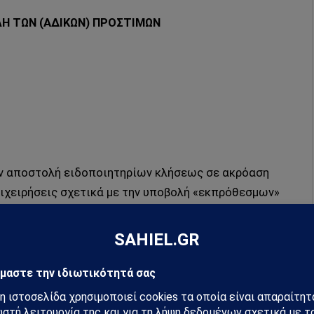
ΛΗ ΤΩΝ (ΑΔΙΚΩΝ) ΠΡΟΣΤΙΜΩΝ
την αποστολή ειδοποιητηρίων κλήσεως σε ακρόαση
ιχειρήσεις σχετικά με την υποβολή «εκπρόθεσμων»
τολής και επιδόσεως είναι καταιγιστικός γιατί στα
ά στις 10/12/2020) παραγράφεται το δικαίωμα της
ων του έτους που έληξε στις 31/12/2014.
ων ΜΥΦ πολλά έχουν γραφτεί τόσο για τα προβλήματα
σο και για την λειτουργικότητά του. Οι εργατοώρες