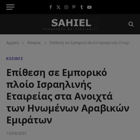
Facebook
X
Instagram
Pinterest
Tumblr
YouTube
(Twitter)
»
»
Αρχική
Κόσμος
Επίθεση σε Εμπορικό πλοίο Ισραηλινής Εταιρείας στα Ανοιχτά των Ηνωμένων Αραβικών Εμιράτων
ΚΌΣΜΟΣ
Επίθεση σε Εμπορικό
πλοίο Ισραηλινής
Εταιρείας στα Ανοιχτά
των Ηνωμένων Αραβικών
Εμιράτων
13/04/2021