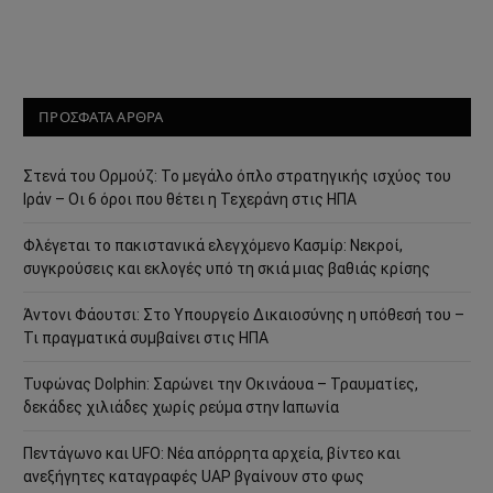
ΠΡΟΣΦΑΤΑ ΑΡΘΡΑ
Στενά του Ορμούζ: Το μεγάλο όπλο στρατηγικής ισχύος του
Ιράν – Οι 6 όροι που θέτει η Τεχεράνη στις ΗΠΑ
Φλέγεται το πακιστανικά ελεγχόμενο Κασμίρ: Νεκροί,
συγκρούσεις και εκλογές υπό τη σκιά μιας βαθιάς κρίσης
Άντονι Φάουτσι: Στο Υπουργείο Δικαιοσύνης η υπόθεσή του –
Τι πραγματικά συμβαίνει στις ΗΠΑ
Τυφώνας Dolphin: Σαρώνει την Οκινάουα – Τραυματίες,
δεκάδες χιλιάδες χωρίς ρεύμα στην Ιαπωνία
Πεντάγωνο και UFO: Νέα απόρρητα αρχεία, βίντεο και
ανεξήγητες καταγραφές UAP βγαίνουν στο φως