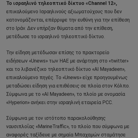
Το ισραηλινό τηλεοπτικό δίκτυο «Channel 12»,
επικαλούμενο Ισραηλινούς αξιωματούχους που δεν
κατονομάζονται, επέρριψε την ευθύνη για την επίθεση
στο Ιράν. Δεν υπήρξαν θύματα από την επίθεση,
μετέδωσε το ισραηλινό τηλεοπτικό δίκτυο.
Την είδηση μετέδωσαν επίσης το πρακτορείο
ειδήσεων «Unews» των ΗΑΕ με ανάρτηση στο «twitter»
και το λιβανέζικο τηλεοπτικό δίκτυο «Al Mayadeen»,
επικαλούμενο πηγές. Το «Unews» είχε προηγουμένως
μεταδώσει είδηση για επιθέσεις σε πλοία στον Κόλπο.
Σύμφωνα με το «Al Mayadeen», το πλοίο με ονομασία
«Hyperion» ανήκει στην ισραηλινή εταιρεία PCC.
Σύμφωνα με τον ιστότοπο παρακολούθησης
ναυσιπλοΐας «MarineTraffic», το πλοίο που σύμφωνα με
αναφορές ταξίδευε με σημαία Μπαχαμών σταμάτησε