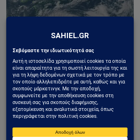
ΚΌΣΜΟΣ
Τυφώνας Dolphin: Σαρώνει την Οκινάουα –
Τραυματίες, δεκάδες χιλιάδες χωρίς ρεύμα στην
Ιαπωνία
08/08/2026