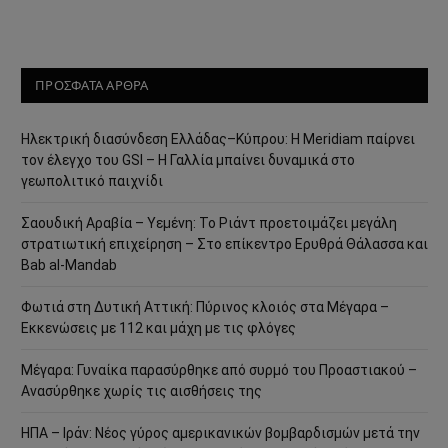
ΠΡΟΣΦΑΤΑ ΑΡΘΡΑ
Ηλεκτρική διασύνδεση Ελλάδας–Κύπρου: Η Meridiam παίρνει
τον έλεγχο του GSI – Η Γαλλία μπαίνει δυναμικά στο
γεωπολιτικό παιχνίδι
Σαουδική Αραβία – Υεμένη: Το Ριάντ προετοιμάζει μεγάλη
στρατιωτική επιχείρηση – Στο επίκεντρο Ερυθρά Θάλασσα και
Bab al-Mandab
Φωτιά στη Δυτική Αττική: Πύρινος κλοιός στα Μέγαρα –
Εκκενώσεις με 112 και μάχη με τις φλόγες
Μέγαρα: Γυναίκα παρασύρθηκε από συρμό του Προαστιακού –
Ανασύρθηκε χωρίς τις αισθήσεις της
ΗΠΑ – Ιράν: Νέος γύρος αμερικανικών βομβαρδισμών μετά την