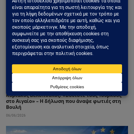
ΠΟΛΙΤΙΚΉ
Κυριάκος Βελόπουλος: «Βυθίστε τους Τούρκους
στο Αιγαίο» – Η δήλωση που άναψε φωτιές στη
Βουλή
06/06/2026