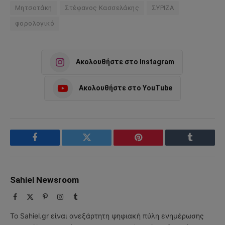
Μητσοτάκη
Στέφανος Κασσελάκης
ΣΥΡΙΖΑ
φορολογικό
Ακολουθήστε στο Instagram
Ακολουθήστε στο YouTube
Facebook
Twitter
Pinterest
Tumblr
Sahiel Newsroom
Facebook
X
Pinterest
Instagram
Tumblr
(Twitter)
Το Sahiel.gr είναι ανεξάρτητη ψηφιακή πύλη ενημέρωσης