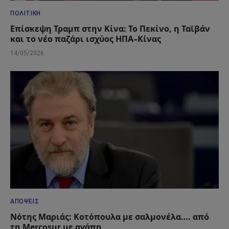
ΠΟΛΙΤΙΚΉ
Επίσκεψη Τραμπ στην Κίνα: Το Πεκίνο, η Ταϊβάν
και το νέο παζάρι ισχύος ΗΠΑ–Κίνας
14/05/2026
ΑΠΌΨΕΙΣ
Νότης Μαριάς: Κοτόπουλα με σαλμονέλα…. από
τη Mercosur με αγάπη