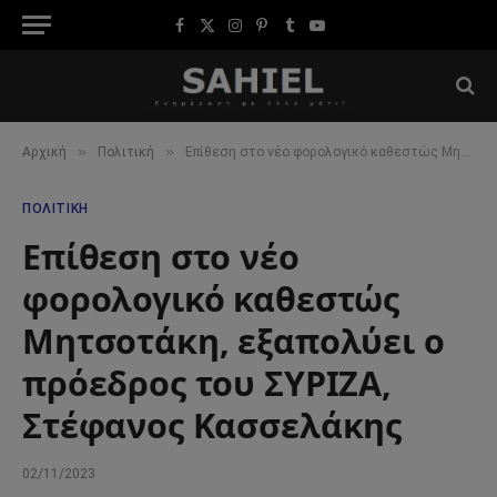
Facebook
X
Instagram
Pinterest
Tumblr
YouTube
(Twitter)
»
»
Αρχική
Πολιτική
Επίθεση στο νέο φορολογικό καθεστώς Μητσοτάκη, εξαπολύει ο πρόεδρος του ΣΥΡΙΖΑ, Στέφανος Κασσελάκης
ΠΟΛΙΤΙΚΉ
Επίθεση στο νέο
φορολογικό καθεστώς
Μητσοτάκη, εξαπολύει ο
πρόεδρος του ΣΥΡΙΖΑ,
Στέφανος Κασσελάκης
02/11/2023