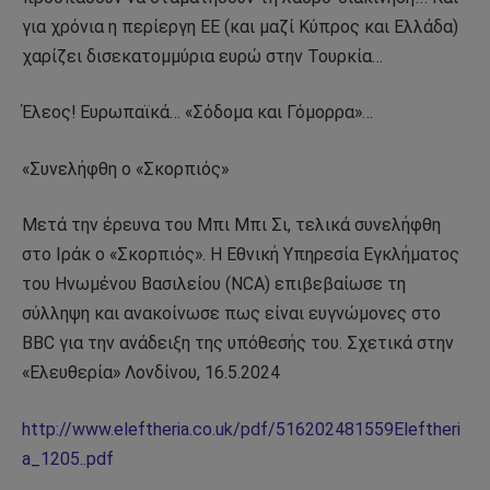
για χρόνια η περίεργη ΕΕ (και μαζί Κύπρος και Ελλάδα)
χαρίζει δισεκατομμύρια ευρώ στην Τουρκία…
Έλεος! Ευρωπαϊκά… «Σόδομα και Γόμορρα»…
«Συνελήφθη ο «Σκορπιός»
Μετά την έρευνα του Μπι Μπι Σι, τελικά συνελήφθη
στο Ιράκ ο «Σκορπιός». Η Εθνική Υπηρεσία Εγκλήματος
του Ηνωμένου Βασιλείου (NCA) επιβεβαίωσε τη
σύλληψη και ανακοίνωσε πως είναι ευγνώμονες στο
BBC για την ανάδειξη της υπόθεσής του. Σχετικά στην
«Ελευθερία» Λονδίνου, 16.5.2024
http://www.eleftheria.co.uk/pdf/516202481559Eleftheri
a_1205..pdf