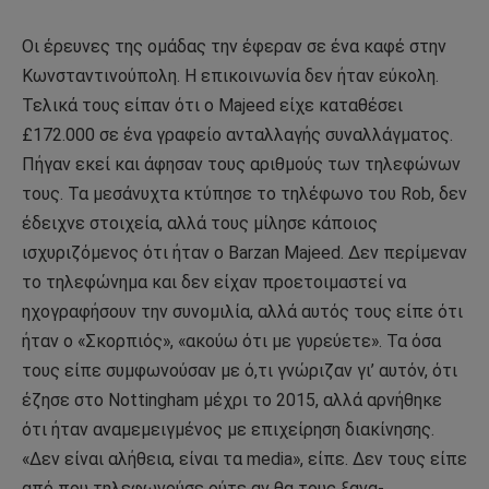
Οι έρευνες της ομάδας την έφεραν σε ένα καφέ στην
Κωνσταντινούπολη. Η επικοινωνία δεν ήταν εύκολη.
Τελικά τους είπαν ότι ο Majeed είχε καταθέσει
£172.000 σε ένα γραφείο ανταλλαγής συναλλάγματος.
Πήγαν εκεί και άφησαν τους αριθμούς των τηλεφώνων
τους. Τα μεσάνυχτα κτύπησε το τηλέφωνο του Rob, δεν
έδειχνε στοιχεία, αλλά τους μίλησε κάποιος
ισχυριζόμενος ότι ήταν ο Barzan Majeed. Δεν περίμεναν
το τηλεφώνημα και δεν είχαν προετοιμαστεί να
ηχογραφήσουν την συνομιλία, αλλά αυτός τους είπε ότι
ήταν ο «Σκορπιός», «ακούω ότι με γυρεύετε». Τα όσα
τους είπε συμφωνούσαν με ό,τι γνώριζαν γι’ αυτόν, ότι
έζησε στο Nottingham μέχρι το 2015, αλλά αρνήθηκε
ότι ήταν αναμεμειγμένος με επιχείρηση διακίνησης.
«Δεν είναι αλήθεια, είναι τα media», είπε. Δεν τους είπε
από που τηλεφωνούσε ούτε αν θα τους ξανα-