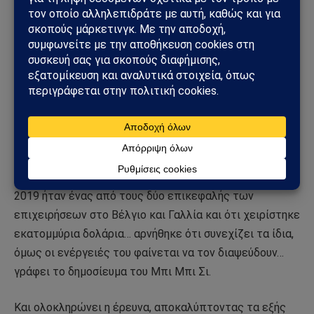
Τελικά κατάφεραν να συναντήσουν τον «Σκορπιό» σε
ένα καφέ στο Ιράκ και η συνάντηση βιντεογραφήθηκε
κρυφά από τον οδηγό τους. Ήταν πολύ ωραία ντυμένος
και άλλα τρία πρόσωπα, οι φρουροί, παρακάθισαν λίγο
παραπέρα… Γι’ ακόμα μια φορά αρνήθηκε για όσα
κατηγορείται… κάλεσε τον Rob να επισκεφθεί το
γραφείο του στην κουρδική πόλη, όπου γίνεται η
συναλλαγή λεφτών… και τους είπε «κανένας δεν τους
αναγκάζει… ικετεύουν τους διακινητές…».
Παραδέχθηκε, τελικά, όπως φαίνεται, ότι μεταξύ 2016-
2019 ήταν ένας από τους δύο επικεφαλής των
επιχειρήσεων στο Βέλγιο και Γαλλία και ότι χειρίστηκε
εκατομμύρια δολάρια… αρνήθηκε ότι συνεχίζει τα ίδια,
όμως οι ενέργειές του φαίνεται να τον διαψεύδουν…
γράφει το δημοσίευμα του Μπι Μπι Σι.
Και ολοκληρώνει η έρευνα, αποκαλύπτοντας τα εξής