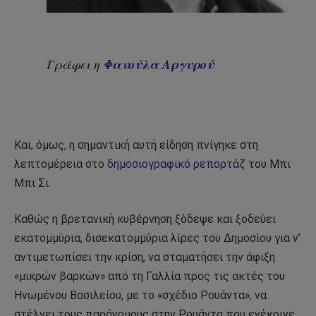
Φανούλα Αργυρού
Γράφει η
Και, όμως, η σημαντική αυτή είδηση πνίγηκε στη
λεπτομέρεια στο
δημοσιογραφικό ρεπορτάζ
του Μπι
Μπι Σι.
Καθώς η βρετανική κυβέρνηση ξόδεψε και ξοδεύει
εκατομμύρια, δισεκατομμύρια λίρες του Δημοσίου για ν’
αντιμετωπίσει την κρίση, να σταματήσει την άφιξη
«μικρών βαρκών» από τη Γαλλία προς τις ακτές του
Ηνωμένου Βασιλείου, με το «σχέδιο Ρουάντα», να
στέλνει τους παράνομους στην Ρουάντα που ενέκρινε