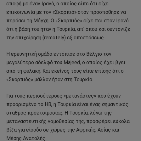
επαφή με έναν Ιρανό, ο οποίος είπε ότι είχε
επικοινωνία με τον «Σκορπιό» όταν προσπάθησε να
περάσει τη Μάγχη. Ο «Σκορπιός» είχε πει στον Ιρανό
ότι η βάση του ήταν η Τουρκία, απ’ όπου και συντόνιζε
την επιχείρηση (remotely) εξ αποστάσεως.
Η ερευνητική ομάδα εντόπισε στο Βέλγιο τον
μεγαλύτερο αδελφό του Majeed, ο οποίος έχει βγει
από τη φυλακή. Και εκείνος τους είπε επίσης ότι ο
«Σκορπιός» μάλλον ήταν στη Τουρκία.
Για τους περισσότερους «μετανάστες» που έχουν
προορισμένο το ΗΒ, η Τουρκία είναι ένας σημαντικός
σταθμός προετοιμασίας. Η Τουρκία, λόγω της
μεταναστευτικής νομοθεσίας της, προσφέρει εύκολα
βίζα για είσοδο σε χώρες της Αφρικής, Ασίας και
Μέσης Ανατολής.