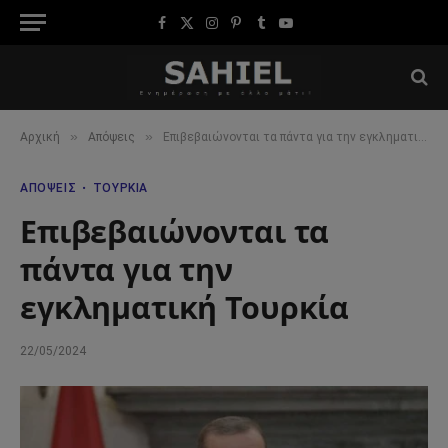
Facebook
X
Instagram
Pinterest
Tumblr
YouTube
(Twitter)
»
»
Αρχική
Απόψεις
Επιβεβαιώνονται τα πάντα για την εγκληματική Τουρκία
ΑΠΌΨΕΙΣ
ΤΟΥΡΚΊΑ
Επιβεβαιώνονται τα
πάντα για την
εγκληματική Τουρκία
22/05/2024