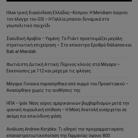
Ηλεκτρική διασύνδεση Ελλάδας–Κύπρου: Η Meridiam παίρνει
τον έλεγχο του GSI – Η Γαλλία μπαίνει δυναμικά στο
γεωπολιτικό παιχνίδι
Σαουδική Αραβία – Υεμένη: Το Ριάντ προετοιμάζει μεγάλη
στρατιωτική επιχείρηση – Στο επίκεντρο Ερυθρά Θάλασσα και
Bab al-Mandab
Φωτιά στη Δυτική Αττική: Πύρινος κλοιός στα Μέγαρα –
Εκκενώσεις με 112 και μάχη με τις φλόγες
Μέγαρα: Γυναίκα παρασύρθηκε από συρμό του Προαστιακού –
Ανασύρθηκε χωρίς τις αισθήσεις της
ΗΠΑ – Ιράν: Νέος γύρος αμερικανικών βομβαρδισμών μετά την
ιρανική πυραυλική επίθεση – Η Μέση Ανατολή εισέρχεται σε
ακόμη πιο επικίνδυνη φάση
Ανάλυση Andrew Korybko: Τι οδηγεί την προγραμματισμένη
επαναστρατιωτικοποίηση της Γερμανίας ύψους 800