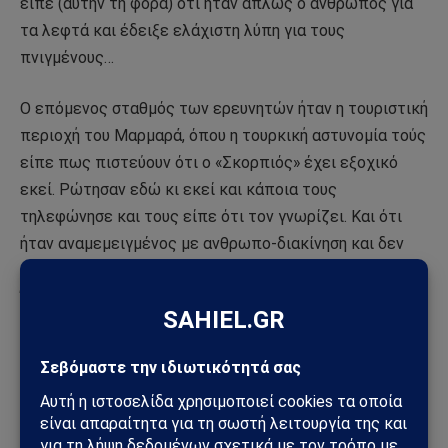
είπε (αυτήν τη φορά) ότι ήταν απλώς ο άνθρωπος για
τα λεφτά και έδειξε ελάχιστη λύπη για τους
πνιγμένους…
Ο επόμενος σταθμός των ερευνητών ήταν η τουριστική
περιοχή του Μαρμαρά, όπου η τουρκική αστυνομία τούς
είπε πως πιστεύουν ότι ο «Σκορπιός» έχει εξοχικό
εκεί. Ρώτησαν εδώ κι εκεί και κάποια τους
τηλεφώνησε και τους είπε ότι τον γνωρίζει. Και ότι
ήταν αναμεμειγμένος με ανθρωπο-διακίνηση και δεν
τον ενδιέφερε η τύχη των ανθρώπων, αλλά τα λεφτά.
Ότι δεν τον είδε τελευταία στο εξοχικό στον Μαρμαρά,
αν και κάποιος τής είπε ότι μπορεί να είναι στο Ιράκ. Η
πληροφορία επιβεβαιώθηκε από κάποιον άλλον
σύνδεσμο, ο οποίος τους είπε πως τον είδε στη
Sulaymaniyah, στην κουρδική περιοχή του Ιράκ….