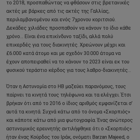
το 2018, προσπαθώντας να φθάσουν στις βρετανικές
ακτές με βάρκες από τις ακτές της Γαλλίας,
περιλαμβανομένου και ενός 7χρονου κοριτσιού.
Δεκάδες χιλιάδες προσπαθούν να κάνουν το ίδιο κάθε
χρόνο… Είναι ένα επικίνδυνο ταξίδι, αλλά πολύ
επικερδές για τους διακινητές. Χρεώνουν μέχρι και
£6.000 κατά άτομο και με σχεδόν 30.000 άτομα να
έχουν αποπειραθεί να το κάνουν το 2023 είναι εκ του
φυσικού τεράστιο κέρδος για τους λαθρο-διακινητές…
Όταν η Αστυνομία στο ΗΒ μαζεύει παρανόμους, τους
παίρνει τα κινητά τους τηλέφωνα και τα ελέγχει. Έτσι
βρήκαν ότι από το 2016 ο ίδιος αριθμός εμφανίζεται σ’
αυτά τα κινητά. Συχνά κάτω από το όνομα «Σκορπιός»
και κάποτε κάτω από μια φωτογραφία. Ένας ανώτερος
αστυνομικός ερευνητής αντιλήφθηκε ότι ο «Σκορπιός»
ήταν ένας Κούρδος του Ιράκ, ονόματι Barzan Majeed, ο