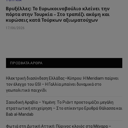
Βρυξέλλες: Το Ευρωκοινοβούλιο κλείνει την
πόρτα στην Τουρκία – Στο τραπέζι ακόμη και
κυρώσεις κατά Τούρκων αξιωματούχων
17/06/2026
ΠΡΟΣΦΑΤΑ ΑΡΘΡΑ
Ηλεκτρική διασύνδεση Ελλάδας–Κύπρου: Η Meridiam παίρνει
τον έλεγχο του GSI – Η Γαλλία μπαίνει δυναμικά στο
γεωπολιτικό παιχνίδι
Σαουδική Αραβία – Υεμένη: Το Ριάντ προετοιμάζει μεγάλη
στρατιωτική επιχείρηση – Στο επίκεντρο Ερυθρά Θάλασσα και
Bab al-Mandab
Φωτιά στη Δυτική Αττική: Πύρινος κλοιός στα Μέγαρα –