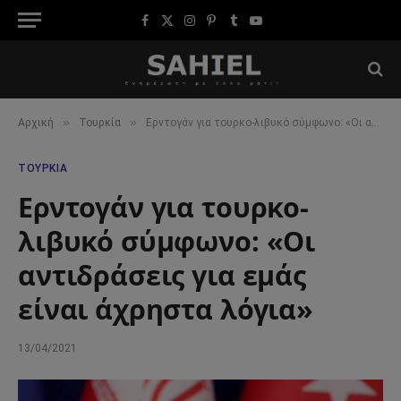
Facebook
X
Instagram
Pinterest
Tumblr
YouTube
(Twitter)
»
»
Αρχική
Τουρκία
Ερντογάν για τουρκο-λιβυκό σύμφωνο: «Οι αντιδράσεις για εμάς είναι άχρηστα λόγια»
ΤΟΥΡΚΊΑ
Ερντογάν για τουρκο-
λιβυκό σύμφωνο: «Οι
αντιδράσεις για εμάς
είναι άχρηστα λόγια»
13/04/2021