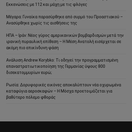
Εκκενώσεις με 112 και μάχη με τις φλόγες
Μέγαρα: Γυναίκα παρασύρθηκε από συρμό του Προαστιακού –
Ανασύρθηκε χωρίς τις αισθήσεις της
ΗΠΑ – Ιράν: Νέος γύρος αμερικανικών βομβαρδισμών μετά την
ιρανική πυραυλική επίθεση – Η Μέση Ανατολή εισέρχεται σε
ακόμη πιο επικίνδυνη φάση
Ανάλυση Andrew Korybko: Τι οδηγεί την προγραμματισμένη
επαναστρατιωτικοποίηση της Γερμανίας ύψους 800
δισεκατομμυρίων ευρώ;
Ρωσία: Δορυφορικές εικόνες αποκαλύπτουν νέα οχυρωμένα
καταφύγια αεροσκαφών – Η Μόσχα προετοιμάζεται για
βαθύτερο πόλεμο φθοράς