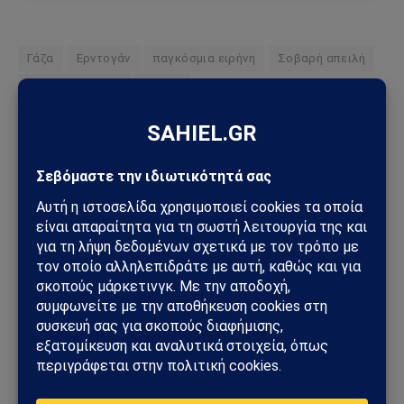
Γάζα
Ερντογάν
παγκόσμια ειρήνη
Σοβαρή απειλή
σφοδρή επίθεση
Τράμπ
Ακολουθήστε στο Instagram
Ακολουθήστε στο YouTube
Facebook
Twitter
Pinterest
Tumblr
Sahiel Newsroom
Facebook
X
Pinterest
Instagram
Tumblr