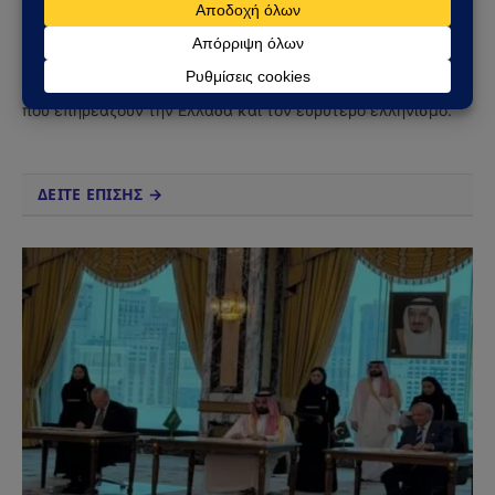
(Twitter)
Το Sahiel.gr είναι ανεξάρτητη ψηφιακή πύλη ενημέρωσης
και ανάλυσης με έμφαση στη γεωπολιτική, τη διεθνή
ασφάλεια, τα εθνικά ζητήματα και τις διεθνείς εξελίξεις
που επηρεάζουν την Ελλάδα και τον ευρύτερο ελληνισμό.
ΔΕΙΤΕ ΕΠΙΣΗΣ →