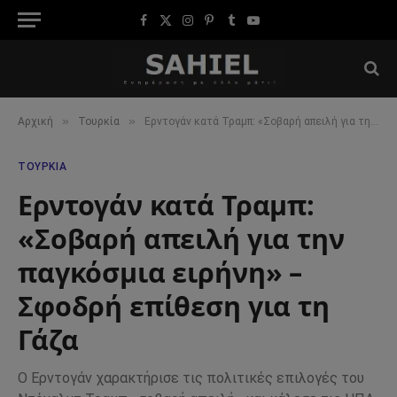
Facebook
X
Instagram
Pinterest
Tumblr
YouTube
(Twitter)
»
»
Αρχική
Τουρκία
Ερντογάν κατά Τραμπ: «Σοβαρή απειλή για την παγκόσμια ειρήνη» – Σφοδρή επίθεση για τη Γάζα
ΤΟΥΡΚΊΑ
Ερντογάν κατά Τραμπ:
«Σοβαρή απειλή για την
παγκόσμια ειρήνη» –
Σφοδρή επίθεση για τη
Γάζα
Ο Ερντογάν χαρακτήρισε τις πολιτικές επιλογές του