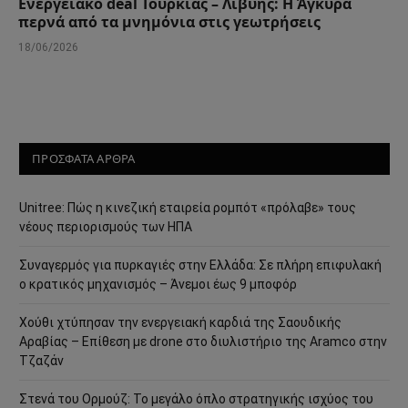
Ενεργειακό deal Τουρκίας – Λιβύης: Η Άγκυρα
περνά από τα μνημόνια στις γεωτρήσεις
18/06/2026
ΠΡΟΣΦΑΤΑ ΑΡΘΡΑ
Unitree: Πώς η κινεζική εταιρεία ρομπότ «πρόλαβε» τους
νέους περιορισμούς των ΗΠΑ
Συναγερμός για πυρκαγιές στην Ελλάδα: Σε πλήρη επιφυλακή
ο κρατικός μηχανισμός – Άνεμοι έως 9 μποφόρ
Χούθι χτύπησαν την ενεργειακή καρδιά της Σαουδικής
Αραβίας – Επίθεση με drone στο διυλιστήριο της Aramco στην
Τζαζάν
Στενά του Ορμούζ: Το μεγάλο όπλο στρατηγικής ισχύος του