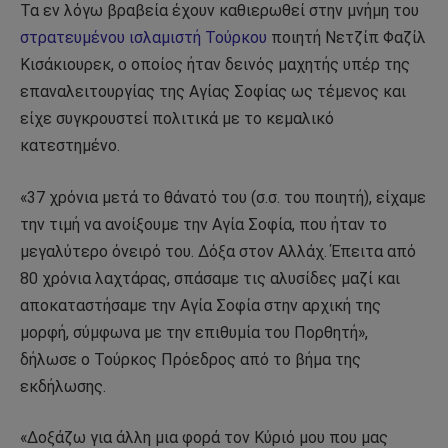
Τα εν λόγω βραβεία έχουν καθιερωθεί στην μνήμη του
στρατευμένου ισλαμιστή Τούρκου
ποιητή Νετζίπ Φαζίλ
Κισάκιουρεκ, ο οποίος ήταν δεινός μαχητής υπέρ της
επαναλειτουργίας της Αγίας Σοφίας ως τέμενος και
είχε συγκρουστεί πολιτικά με το κεμαλικό
κατεστημένο.
«37 χρόνια μετά το θάνατό του (σ.σ. του ποιητή), είχαμε
την τιμή να ανοίξουμε την Αγία Σοφία, που ήταν το
μεγαλύτερο όνειρό του. Δόξα στον Αλλάχ. Έπειτα από
80 χρόνια λαχτάρας, σπάσαμε τις αλυσίδες μαζί και
αποκαταστήσαμε την Αγία Σοφία στην αρχική της
μορφή, σύμφωνα με την επιθυμία του Πορθητή»,
δήλωσε ο Τούρκος Πρόεδρος από το βήμα της
εκδήλωσης.
«Δοξάζω για άλλη μια φορά τον Κύριό μου που μας