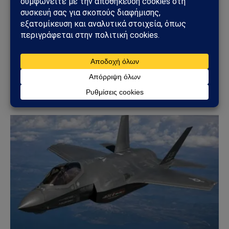
ΤΟΥΡΚΊΑ
Τουρκία – Χαμάς: Ο Χακάν Φιντάν συναντήθηκε
με τον νέο ηγέτη της Χαμάς – Ισχυρό γεωπολιτικό
μήνυμα προς Ισραήλ και Δύση
30/07/2026