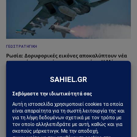
ΓΕΩΣΤΡΑΤΗΓΙΚΉ
Ρωσία: Δορυφορικές εικόνες αποκαλύπτουν νέα
οχυρωμένα καταφύγια αεροσκαφών – Η Μόσχα
προετοιμάζεται για βαθύτερο πόλεμο φθοράς
31/07/2026