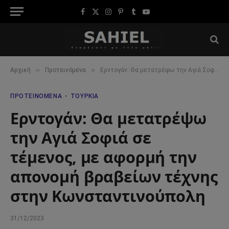
Facebook
X
Instagram
Pinterest
Tumblr
YouTube
(Twitter)
»
»
Αρχική
Προτεινόμενα
Ερντογάν: Θα μετατρέψω την Αγιά Σοφιά σε τέμενος, με αφορμή την απονομή βραβείων τέχνης στην Κωνσταντινούπολη
ΠΡΟΤΕΙΝΌΜΕΝΑ
ΤΟΥΡΚΊΑ
Ερντογάν: Θα μετατρέψω
την Αγιά Σοφιά σε
τέμενος, με αφορμή την
απονομή βραβείων τέχνης
στην Κωνσταντινούπολη
31/12/2023