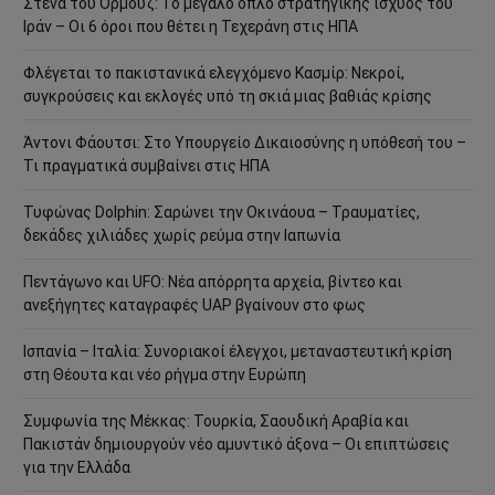
Στενά του Ορμούζ: Το μεγάλο όπλο στρατηγικής ισχύος του
Ιράν – Οι 6 όροι που θέτει η Τεχεράνη στις ΗΠΑ
Φλέγεται το πακιστανικά ελεγχόμενο Κασμίρ: Νεκροί,
συγκρούσεις και εκλογές υπό τη σκιά μιας βαθιάς κρίσης
Άντονι Φάουτσι: Στο Υπουργείο Δικαιοσύνης η υπόθεσή του –
Τι πραγματικά συμβαίνει στις ΗΠΑ
Τυφώνας Dolphin: Σαρώνει την Οκινάουα – Τραυματίες,
δεκάδες χιλιάδες χωρίς ρεύμα στην Ιαπωνία
Πεντάγωνο και UFO: Νέα απόρρητα αρχεία, βίντεο και
ανεξήγητες καταγραφές UAP βγαίνουν στο φως
Ισπανία – Ιταλία: Συνοριακοί έλεγχοι, μεταναστευτική κρίση
στη Θέουτα και νέο ρήγμα στην Ευρώπη
Συμφωνία της Μέκκας: Τουρκία, Σαουδική Αραβία και
Πακιστάν δημιουργούν νέο αμυντικό άξονα – Οι επιπτώσεις
για την Ελλάδα