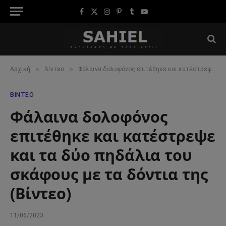
Facebook
X
Instagram
Pinterest
Tumblr
YouTube
(Twitter)
»
»
Αρχική
Βίντεο
Φάλαινα δολοφόνος επιτέθηκε και κατέστρεψε και τα δύο πηδάλια του σκάφους με τα δόντια της (Βίντεο)
ΒΊΝΤΕΟ
Φάλαινα δολοφόνος
επιτέθηκε και κατέστρεψε
και τα δύο πηδάλια του
σκάφους με τα δόντια της
(Βίντεο)
11/06/2023