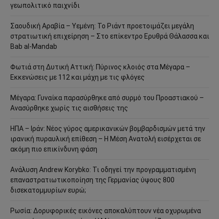
γεωπολιτικό παιχνίδι
Σαουδική Αραβία – Υεμένη: Το Ριάντ προετοιμάζει μεγάλη
στρατιωτική επιχείρηση – Στο επίκεντρο Ερυθρά Θάλασσα και
Bab al-Mandab
Φωτιά στη Δυτική Αττική: Πύρινος κλοιός στα Μέγαρα –
Εκκενώσεις με 112 και μάχη με τις φλόγες
Μέγαρα: Γυναίκα παρασύρθηκε από συρμό του Προαστιακού –
Ανασύρθηκε χωρίς τις αισθήσεις της
ΗΠΑ – Ιράν: Νέος γύρος αμερικανικών βομβαρδισμών μετά την
ιρανική πυραυλική επίθεση – Η Μέση Ανατολή εισέρχεται σε
ακόμη πιο επικίνδυνη φάση
Ανάλυση Andrew Korybko: Τι οδηγεί την προγραμματισμένη
επαναστρατιωτικοποίηση της Γερμανίας ύψους 800
δισεκατομμυρίων ευρώ;
Ρωσία: Δορυφορικές εικόνες αποκαλύπτουν νέα οχυρωμένα