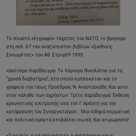
Το πλαστό «έγγραφο» τάχατες του ΝΑΤΟ, το βρήκαμε
στη σελ. 67 του αναξιόπιστου βιβλίου «Διεθνείς
Συνωμότες» του Αθ. Στριγά!!! 1995.
»Δεύτερο παράδειγμα: Το πόρισμα Νικολάτου για τα
‘‘χρυσά διαβατήρια’’, στα οποία εμπλεκόταν και το
γραφείο του τέως Προέδρου, Ν. Αναστασιάδη. Και αυτό
στον κάλαθο των αχρήστων. Τρίτο παράδειγμα: Έκθεση
ερευνητικής επιτροπής υπό τον Γ. Αρέστη για την
κατάρρευση του Συνεργατισμού… Μια σιδηρά κομματική
και πολιτική ομερτά επιβάλλει σιωπή. Και ατιμωρησία!
»Συνεπώς, η επιπολαιότητα, η ανεπάρκεια και η