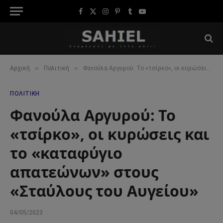
Facebook
X
Instagram
Pinterest
Tumblr
YouTube
(Twitter)
»
»
Αρχική
Πολιτική
Φανούλα Αργυρού: Το «τσίρκο», οι κυρώσεις και το «καταφύγιο απατεώνων» στους «Σταύλους του Αυγείoυ»
ΠΟΛΙΤΙΚΉ
Φανούλα Αργυρού: Το
«τσίρκο», οι κυρώσεις και
το «καταφύγιο
απατεώνων» στους
«Σταύλους του Αυγείoυ»
04/05/2023