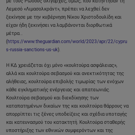
με τους Ρώσους ολιγάρχες, όμως, που κατήντησαν τη
Λεμεσό «Λιμασολκράντ», πρέπει να λεχθεί δεν
ξεκίνησε με την κυβέρνηση Νίκου Χριστοδουλίδη και
είχαν ήδη ξεκινήσει να λαμβάνονται διορθωτικά
μέτρα…
(
https://www.theguardian.com/world/2023/apr/22/cypru
s-russia-sanctions-us-uk
).
Η ΚΔ χρειάζεται όχι μόνο «κουλτούρα ασφάλειας»,
αλλά και κουλτούρα σεβασμού και ανεκτικότητας της
αλήθειας, κουλτούρα επιβολής τιμωρίας των ενόχων
κάθε εγκληματικής ενέργειας και απατεωνιάς.
Κουλτούρα σεβασμού και διεκδίκησης των
καταπατημένων δικαίων της και κουλτούρα θάρρους να
απορρίπτει τις ξένες υποδείξεις και σχέδια υποταγής
και κατευνασμού του κατακτητή. Κουλτούρα σταθερής
υποστήριξης των εθνικών συμφερόντων και της