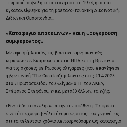
τουρκική εισβολή και κατοχή από το 1974, η οποία
εγκαταλείφθηκε για τη βρετανο-τουρκική Δικοινοτική,
Διζωνική Ομοσπονδία…
«Καταφύγιο απατεώνων» και η «σύγκρουση
συμφέροντος»
Με αφορμή, λοιπόν, τις βρετανο-αμερικανικές
κυρώσεις σε Κυπρίους από τις ΗΠΑ και τη Βρετανία
για τις σχέσεις με Ρώσους ολιγάρχες (που επανέφερε
η βρετανική “The Guardian”), μιλώντας στις 21.4.2023
στο «Πρωτοσέλιδο» του «Σίγμα» ο ΓΓ του ΑΚΕΛ,
Στέφανος Στεφάνου, είπε, μεταξύ άλλων, τα εξής:
«Είναι δύο τα σκέλη σε αυτήν την υπόθεση. Το πρώτο
είναι ότι έχουμε βγάλει όνομα εξαιτίας του γεγονότος
ότι τα τελευταία χρόνια λειτουργούσαμε ως καταφύγιο