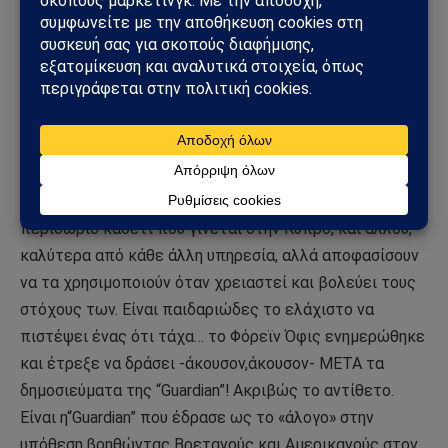
Ολιγάρχες…», ΜΕΤΑ!!) και αφετέρου με την αναφορά
της σε δήλωση της περιβόητης Fiona Mullen, των
εγκάθετων ξένων στην ΚΔ, λεγόμενων
επαναπροσεγγιστών, δεν αφήνει καμία αμφιβολία σε
μένα ότι ήταν μια πολιτική πράξη πίεσης.
Το Φόρεϊν Όφις και οι μυστικές του υπηρεσίες εδώ και
χρόνια καταγράφουν, γνωρίζουν και κρατούν στο
περιθώριο καθετί που γίνεται στην Κύπρο, και αλλού,
καλύτερα από κάθε άλλη υπηρεσία, αλλά αποφασίσουν
να τα χρησιμοποιούν όταν χρειαστεί και βολεύει τους
στόχους των. Είναι παιδαριώδες το ελάχιστο να
πιστέψει ένας ότι τάχα… το Φόρεϊν Όφις ενημερώθηκε
και έτρεξε να δράσει -άκουσον,άκουσον- ΜΕΤΑ τα
δημοσιεύματα της “Guardian”! Ακριβώς το αντίθετο.
Είναι η“Guardian” που έδρασε ως το «άλογο» στην
υπόθεση,βοηθώντας Βρετανούς και Αμερικανούς στον