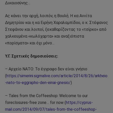
Δικαιοσύνης…
Ας κάνει την αρχή, λοιπόν, η Βουλή. Η κα Αννίτα
Δημητρίου και η κα Ειρήνη Χαραλαμπίδου, ο κ. Στέφανος
Στεφάνου και λοιποί, ξεκαθαρίζοντας το «τσίρκο» από
χαλκευμένα «κωλόχαρτα» και αναξιόπιστα
«πορίσματα» και όχι μόνο…
Υ.Γ. Σχετικές δημοσιεύσεις:
– Αρχείο ΝΑΤΟ: Το έγγραφο δεν είναι γνήσιο
(
https://simerini.sigmalive.com/article/2014/8/26/arkheio
-nato-to-eggrapho-den-einai-gnesio/
)
– Tales from the Coffeeshop: Welcome to our
foreclosures-free zone… for now (
https://cyprus-
mail.com/2014/09/07/tales-from-the-coffeeshop-