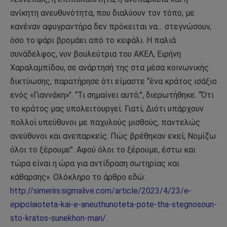
ανίκητη ανευθυνότητα, που διαλύουν τον τόπο, με
κανέναν αφυγραντήρα δεν πρόκειται να… στεγνώσουν,
όσο το ψάρι βρομάει από το κεφάλι. Η παλιά
συνάδελφος, νυν βουλεύτρια του ΑΚΕΛ, Ειρήνη
Χαραλαμπίδου, σε ανάρτησή της στα μέσα κοινωνικής
δικτύωσης, παρατήρησε ότι είμαστε ‘‘ένα κράτος ισάξιο
ενός «Γιαννάκη»’’. ‘‘Τι σημαίνει αυτό;’’, διερωτήθηκε. ‘‘Ότι
το κράτος μας υπολειτουργεί. Γιατί; Διότι υπάρχουν
πολλοί υπεύθυνοι με παχυλούς μισθούς, παντελώς
ανεύθυνοι και ανεπαρκείς. Πώς βρέθηκαν εκεί; Νομίζω
όλοι το ξέρουμε’’. Αφού όλοι το ξέρουμε, έστω και
τώρα είναι η ώρα για αντίδραση σωτηρίας και
κάθαρσης». Ολόκληρο το άρθρο εδώ:
http://simerini.sigmalive.com/article/2023/4/23/e-
epipolaioteta-kai-e-aneuthunoteta-pote-tha-stegnosoun-
sto-kratos-sunekhon-mari/
.