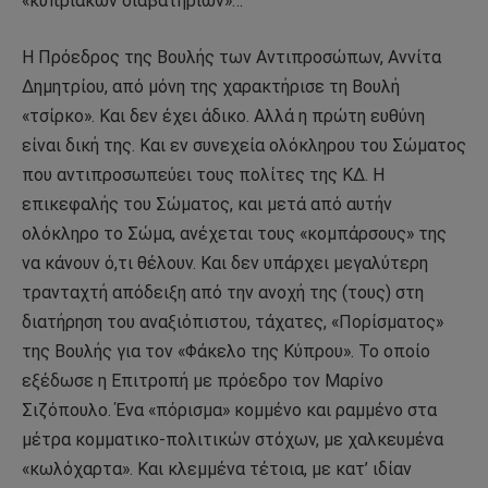
«κυπριακών διαβατηρίων»…
Η Πρόεδρος της Βουλής των Αντιπροσώπων, Αννίτα
Δημητρίου, από μόνη της χαρακτήρισε τη Βουλή
«τσίρκο». Και δεν έχει άδικο. Αλλά η πρώτη ευθύνη
είναι δική της. Και εν συνεχεία ολόκληρου του Σώματος
που αντιπροσωπεύει τους πολίτες της ΚΔ. Η
επικεφαλής του Σώματος, και μετά από αυτήν
ολόκληρο το Σώμα, ανέχεται τους «κομπάρσους» της
να κάνουν ό,τι θέλουν. Και δεν υπάρχει μεγαλύτερη
τρανταχτή απόδειξη από την ανοχή της (τους) στη
διατήρηση του αναξιόπιστου, τάχατες, «Πορίσματος»
της Βουλής για τον «Φάκελο της Κύπρου». Το οποίο
εξέδωσε η Επιτροπή με πρόεδρο τον Μαρίνο
Σιζόπουλο. Ένα «πόρισμα» κομμένο και ραμμένο στα
μέτρα κομματικο-πολιτικών στόχων, με χαλκευμένα
«κωλόχαρτα». Και κλεμμένα τέτοια, με κατ’ ιδίαν