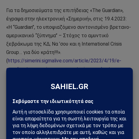
Για τα δημοσιεύματα της επιτήδειας «The Guardian»,
έγραψα στην ηλεκτρονική «Σημερινή», στις 19.4.2023:
«Η ‘‘Guardian’’, το υποψιαζόμενο συντονισμένο βρετανο-
αμερικανικό ‘‘ξύπνημα’’ – Στόχος το αμυντικό
ξεβράκωμα της ΚΔ; Να ’σου και η International Crisis
Group… για δύο κράτη!!!».
(
https://simerini.sigmalive.com/article/2023/4/19/e-
guardian-to-upopsiazomeno-suntonismeno-bretano-
amerikaniko-xupnema-stokhos-to-amuntiko-xebrakoma-
tes-kd/
).
Στις 22.4.23 επανήλθε η «The Guardian» και επιπόλαια
επιβεβαίωσε την υποψία μου. Αφενός γράφοντας «The
Foreign Office acted after publication by the Guardian of
the Oligarch files…» («Το Φόρεϊν Όφις έδρασε μετά τη
δημοσίευση της Guardian των εγγράφων για τους