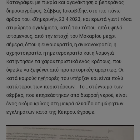
Καταγράφει με πικρία και αγανάκτηση ο βετεράνος
δημοσιογράφος, Σάββας Ιακωβίδης, στο πιο πάνω
άρθρο του, «Σημερινή», 23.4.2023, και ερωτά γιατί τόσα
ατιμώρητα εγκλήματα, κατά του τόπου, από υψηλά
ιστάμενους, από την εποχή του Μακαρίου μέχρι
σήμερα, όπου η ευνοιοκρατία, η ανικανοκρατία, η
αχρηστοκρατία, η ημετεροκρατία και η λαμογιά
κατήντησαν τα χαρακτηριστικά ενός κράτους, που
όφειλε να ξεφύγει από προπατορικές αμαρτίες. Οι
κατά καιρούς ηγήτορές του υπήρξαν και είναι πολύ
κατώτεροι των περιστάσεων… Το… στέγνωμα των
σέρβερ, που επηρεάστηκαν από διαρροή νερού, είναι
ένας ακόμα κρίκος στη μακρά αλυσίδα ατιμώρητων
εγκλημάτων κατά της Κύπρου, έγραψε.