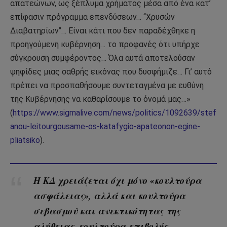
απατεώνων, ως ξέπλυμα χρήματος μέσα από ένα κατ’
επίφασιν πρόγραμμα επενδύσεων… ‘‘Χρυσών
Διαβατηρίων’’… Είναι κάτι που δεν παραδέχθηκε η
προηγούμενη κυβέρνηση… το προφανές ότι υπήρχε
σύγκρουση συμφέροντος… Όλα αυτά αποτελούσαν
ψηφίδες μιας σαθρής εικόνας που δυσφήμιζε… Γι’ αυτό
πρέπει να προσπαθήσουμε συντεταγμένα με ευθύνη
της Κυβέρνησης να καθαρίσουμε το όνομά μας…»
(
https://www.sigmalive.com/news/politics/1092639/stef
anou-leitourgousame-os-katafygio-apateonon-egine-
pliatsiko
).
Η ΚΔ χρειάζεται όχι μόνο «κουλτούρα
ασφάλειας», αλλά και κουλτούρα
σεβασμού και ανεκτικότητας της
αλήθειας, κουλτούρα επιβολής