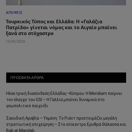
ΑΠΌΨΕΙΣ
Τουρκικός Τύπος και Ελλάδα: Η «Γαλάζια
Πατρίδα» γίνεται νόμος και το Αιγαίο μπαίνει
ξανά στο στόχαστρο
13/05/2026
ΠΡΟΣΦΑΤΑ ΑΡΘΡΑ
Ηλεκτρική διασύνδεση Ελλάδας–Κύπρου: Η Meridiam παίρνει
τον έλεγχο του GSI – Η Γαλλία μπαίνει δυναμικά στο
γεωπολιτικό παιχνίδι
Σαουδική Αραβία – Υεμένη: Το Ριάντ προετοιμάζει μεγάλη
στρατιωτική επιχείρηση – Στο επίκεντρο Ερυθρά Θάλασσα και
Bab al-Mandab