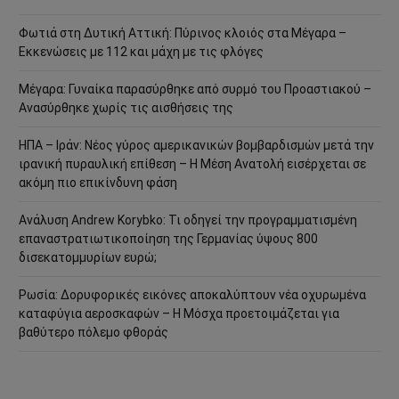
Φωτιά στη Δυτική Αττική: Πύρινος κλοιός στα Μέγαρα –
Εκκενώσεις με 112 και μάχη με τις φλόγες
Μέγαρα: Γυναίκα παρασύρθηκε από συρμό του Προαστιακού –
Ανασύρθηκε χωρίς τις αισθήσεις της
ΗΠΑ – Ιράν: Νέος γύρος αμερικανικών βομβαρδισμών μετά την
ιρανική πυραυλική επίθεση – Η Μέση Ανατολή εισέρχεται σε
ακόμη πιο επικίνδυνη φάση
Ανάλυση Andrew Korybko: Τι οδηγεί την προγραμματισμένη
επαναστρατιωτικοποίηση της Γερμανίας ύψους 800
δισεκατομμυρίων ευρώ;
Ρωσία: Δορυφορικές εικόνες αποκαλύπτουν νέα οχυρωμένα
καταφύγια αεροσκαφών – Η Μόσχα προετοιμάζεται για
βαθύτερο πόλεμο φθοράς