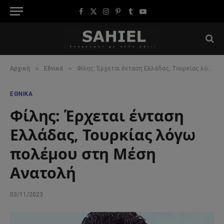
Facebook
X
Instagram
Pinterest
Tumblr
YouTube
(Twitter)
»
»
Αρχική
Εθνικά
Φίλης: Έρχεται ένταση Ελλάδας, Τουρκίας λόγω πολέμου στη Μέση Ανατολή
ΕΘΝΙΚΆ
Φίλης: Έρχεται ένταση
Ελλάδας, Τουρκίας λόγω
πολέμου στη Μέση
Ανατολή
03/11/2023