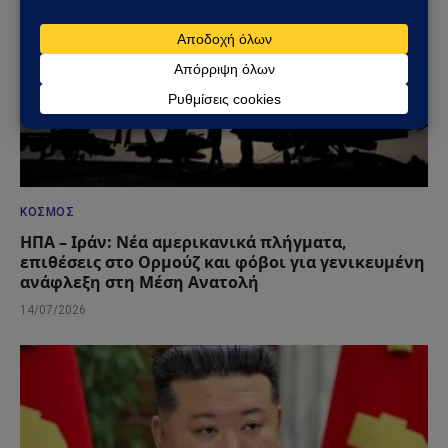
ΚΌΣΜΟΣ
ΗΠΑ – Ιράν: Νέα αμερικανικά πλήγματα,
επιθέσεις στο Ορμούζ και φόβοι για γενικευμένη
ανάφλεξη στη Μέση Ανατολή
14/07/2026