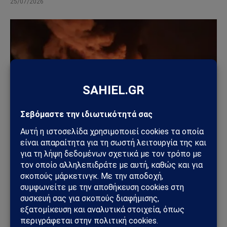
25/07/2026
ΚΌΣΜΟΣ
Ουκρανικά drones έπληξαν τη Wildberries: Στόχος
η «καρδιά» της ρωσικής εφοδιαστικής αλυσίδας
18/07/2026