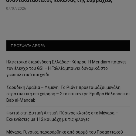
07/07/2026
ΠΡΟΣΦΑΤΑ ΑΡΘΡΑ
Ηλεκτρική διασύνδεση Ελλάδας–Κύπρου: Η Meridiam παίρνει
τον έλεγχο του GSI – Η Γαλλία μπαίνει δυναμικά στο
γεωπολιτικό παιχνίδι
Σαουδική Αραβία – Υεμένη: Το Ριάντ προετοιμάζει μεγάλη
στρατιωτική επιχείρηση – Στο επίκεντρο Ερυθρά Θάλασσα και
Bab al-Mandab
Φωτιά στη Δυτική Αττική: Πύρινος κλοιός στα Μέγαρα –
Εκκενώσεις με 112 και μάχη με τις φλόγες
Μέγαρα: Γυναίκα παρασύρθηκε από συρμό του Προαστιακού –