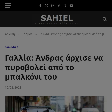
Facebook
X
Instagram
Pinterest
Tumblr
YouTube
(Twitter)
»
»
Αρχική
Κόσμος
Γαλλία: Άνδρας άρχισε να πυροβολεί από το μπαλκόνι του
ΚΌΣΜΟΣ
Γαλλία: Άνδρας άρχισε να
πυροβολεί από το
μπαλκόνι του
10/02/2023