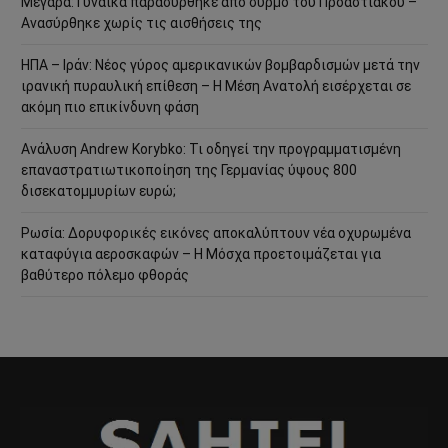
Μέγαρα: Γυναίκα παρασύρθηκε από συρμό του Προαστιακού –
Ανασύρθηκε χωρίς τις αισθήσεις της
ΗΠΑ – Ιράν: Νέος γύρος αμερικανικών βομβαρδισμών μετά την
ιρανική πυραυλική επίθεση – Η Μέση Ανατολή εισέρχεται σε
ακόμη πιο επικίνδυνη φάση
Ανάλυση Andrew Korybko: Τι οδηγεί την προγραμματισμένη
επαναστρατιωτικοποίηση της Γερμανίας ύψους 800
δισεκατομμυρίων ευρώ;
Ρωσία: Δορυφορικές εικόνες αποκαλύπτουν νέα οχυρωμένα
καταφύγια αεροσκαφών – Η Μόσχα προετοιμάζεται για
βαθύτερο πόλεμο φθοράς