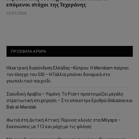
επόμενοι στόχοι της Τεχεράνης
10/07/2026
ΠΡΟΣΦΑΤΑ ΑΡΘΡΑ
Ηλεκτρική διασύνδεση Ελλάδας–Κύπρου: Η Meridiam παίρνει
τον έλεγχο του GSI – Η Γαλλία μπαίνει δυναμικά στο
γεωπολιτικό παιχνίδι
Σαουδική Αραβία – Υεμένη: Το Ριάντ προετοιμάζει μεγάλη
στρατιωτική επιχείρηση – Στο επίκεντρο Ερυθρά Θάλασσα και
Bab al-Mandab
Φωτιά στη Δυτική Αττική: Πύρινος κλοιός στα Μέγαρα –
Εκκενώσεις με 112 και μάχη με τις φλόγες