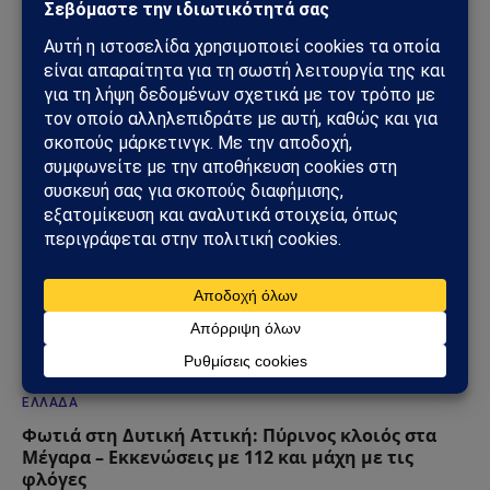
Ηλεκτρική διασύνδεση Ελλάδας–Κύπρου: Η
Meridiam παίρνει τον έλεγχο του GSI – Η Γαλλία
μπαίνει δυναμικά στο γεωπολιτικό παιχνίδι
05/08/2026
ΕΛΛΆΔΑ
Φωτιά στη Δυτική Αττική: Πύρινος κλοιός στα
Μέγαρα – Εκκενώσεις με 112 και μάχη με τις
φλόγες