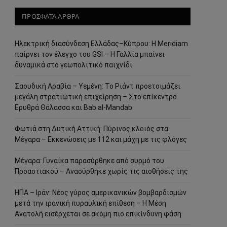
ΠΡΟΣΦΑΤΑ ΑΡΘΡΑ
Ηλεκτρική διασύνδεση Ελλάδας–Κύπρου: Η Meridiam
παίρνει τον έλεγχο του GSI – Η Γαλλία μπαίνει
δυναμικά στο γεωπολιτικό παιχνίδι
Σαουδική Αραβία – Υεμένη: Το Ριάντ προετοιμάζει
μεγάλη στρατιωτική επιχείρηση – Στο επίκεντρο
Ερυθρά Θάλασσα και Bab al-Mandab
Φωτιά στη Δυτική Αττική: Πύρινος κλοιός στα
Μέγαρα – Εκκενώσεις με 112 και μάχη με τις φλόγες
Μέγαρα: Γυναίκα παρασύρθηκε από συρμό του
Προαστιακού – Ανασύρθηκε χωρίς τις αισθήσεις της
ΗΠΑ – Ιράν: Νέος γύρος αμερικανικών βομβαρδισμών
μετά την ιρανική πυραυλική επίθεση – Η Μέση
Ανατολή εισέρχεται σε ακόμη πιο επικίνδυνη φάση