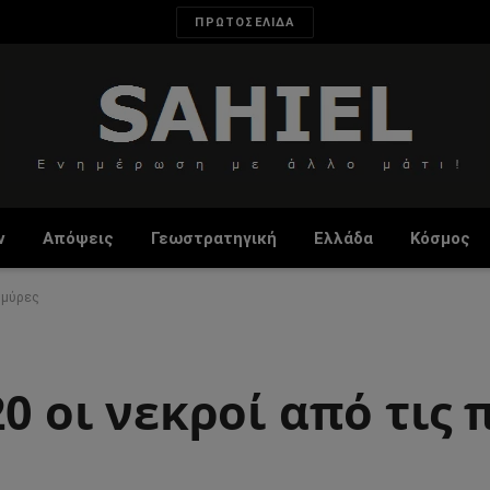
ΠΡΩΤΟΣΕΛΙΔΑ
ν
Απόψεις
Γεωστρατηγική
Ελλάδα
Κόσμος
ημμύρες
20 οι νεκροί από τις