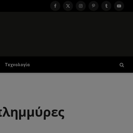
Facebook
X
Instagram
Pinterest
Tumblr
YouTu
(Twitter)
Τεχνολογία
 πλημμύρες