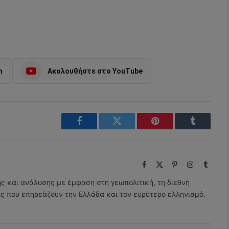
m
Ακολουθήστε στο YouTube
Facebook
Twitter
Pinterest
Tumblr
Facebook
X
Pinterest
Instagram
Tumbl
(Twitter)
ης και ανάλυσης με έμφαση στη γεωπολιτική, τη διεθνή
εις που επηρεάζουν την Ελλάδα και τον ευρύτερο ελληνισμό.