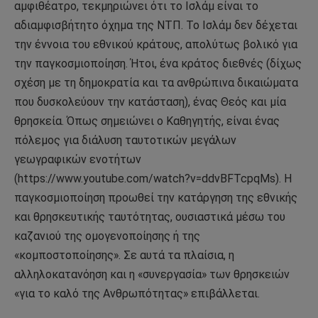
αμφιθέατρο, τεκμηριώνει ότι το Ισλάμ είναι το
αδιαμφισβήτητο όχημα της ΝΤΠ. Το Ισλάμ δεν δέχεται
την έννοια του εθνικού κράτους, απολύτως βολικό για
την παγκοσμιοποίηση. Ήτοι, ένα κράτος διεθνές (δίχως
σχέση με τη δημοκρατία και τα ανθρώπινα δικαιώματα
που δυσκολεύουν την κατάσταση), ένας Θεός και μία
θρησκεία. Όπως σημειώνει ο Καθηγητής, είναι ένας
πόλεμος για διάλυση ταυτοτικών μεγάλων
γεωγραφικών ενοτήτων
(https://www.youtube.com/watch?v=ddvBFTcpqMs). Η
παγκοσμιοποίηση προωθεί την κατάργηση της εθνικής
και θρησκευτικής ταυτότητας, ουσιαστικά μέσω του
καζανιού της ομογενοποίησης ή της
«κομποστοποίησης». Σε αυτά τα πλαίσια, η
αλληλοκατανόηση και η «συνεργασία» των θρησκειών
«για το καλό της Ανθρωπότητας» επιβάλλεται.