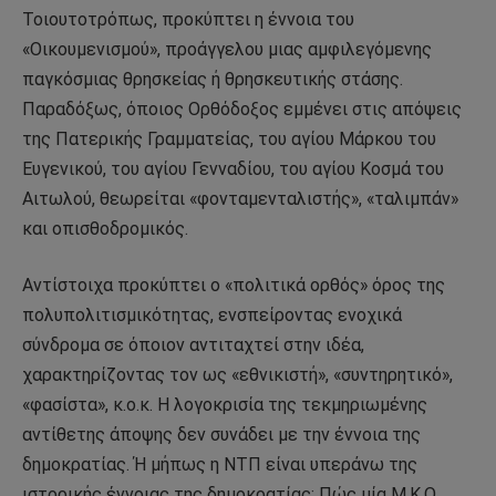
Τοιουτοτρόπως, προκύπτει η έννοια του
«Οικουμενισμού», προάγγελου μιας αμφιλεγόμενης
παγκόσμιας θρησκείας ή θρησκευτικής στάσης.
Παραδόξως, όποιος Ορθόδοξος εμμένει στις απόψεις
της Πατερικής Γραμματείας, του αγίου Μάρκου του
Ευγενικού, του αγίου Γενναδίου, του αγίου Κοσμά του
Αιτωλού, θεωρείται «φονταμενταλιστής», «ταλιμπάν»
και οπισθοδρομικός.
Αντίστοιχα προκύπτει ο «πολιτικά ορθός» όρος της
πολυπολιτισμικότητας, ενσπείροντας ενοχικά
σύνδρομα σε όποιον αντιταχτεί στην ιδέα,
χαρακτηρίζοντας τον ως «εθνικιστή», «συντηρητικό»,
«φασίστα», κ.ο.κ. Η λογοκρισία της τεκμηριωμένης
αντίθετης άποψης δεν συνάδει με την έννοια της
δημοκρατίας. Ή μήπως η ΝΤΠ είναι υπεράνω της
ιστορικής έννοιας της δημοκρατίας; Πώς μία Μ.Κ.Ο.