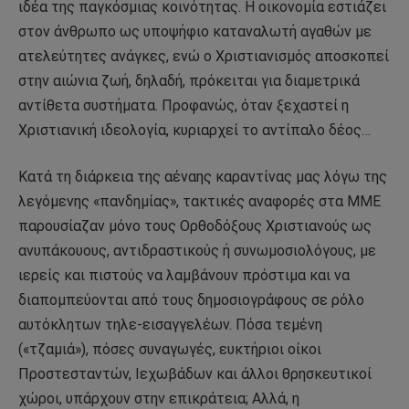
ιδέα της παγκόσμιας κοινότητας. Η οικονομία εστιάζει
στον άνθρωπο ως υποψήφιο καταναλωτή αγαθών με
ατελεύτητες ανάγκες, ενώ ο Χριστιανισμός αποσκοπεί
στην αιώνια ζωή, δηλαδή, πρόκειται για διαμετρικά
αντίθετα συστήματα. Προφανώς, όταν ξεχαστεί η
Χριστιανική ιδεολογία, κυριαρχεί το αντίπαλο δέος…
Κατά τη διάρκεια της αέναης καραντίνας μας λόγω της
λεγόμενης «πανδημίας», τακτικές αναφορές στα ΜΜΕ
παρουσίαζαν μόνο τους Ορθοδόξους Χριστιανούς ως
ανυπάκουους, αντιδραστικούς ή συνωμοσιολόγους, με
ιερείς και πιστούς να λαμβάνουν πρόστιμα και να
διαπομπεύονται από τους δημοσιογράφους σε ρόλο
αυτόκλητων τηλε-εισαγγελέων. Πόσα τεμένη
(«τζαμιά»), πόσες συναγωγές, ευκτήριοι οίκοι
Προστεσταντών, Ιεχωβάδων και άλλοι θρησκευτικοί
χώροι, υπάρχουν στην επικράτεια; Αλλά, η