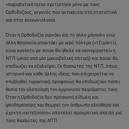
«παραβατικότητα» σχετίστηκε μόνο με τους
Ορθοδόξους, γεγονός που αντίκειται στη στατιστική
και στην κοινωνιολογία.
Όταν η Ορθοδοξία γυρνάει και το άλλο μάγουλο ενώ
άλλη θρησκεία απαντάει με ιερό πόλεμο («τζιχάντ»),
είναι ευνόητο με ποιαν θα ήθελε να «συνεργαστεί» η
ΝΤΠ (μέσα από μία μακιαβελική οπτική) και ποιαν θα
επιδιώξει να εξαλείψει. Οι θιασώτες της ΝΤΠ, όπως
ιστορικά και κάθε άλλης ιδέας που επιχειρείται να
επιβληθεί τυραννικά, προφανώς θα επιδιώξουν πάσει
θυσία την υλοποίηση του εμμονικού πειράματος τους.
Όταν η Ορθοδοξία δεν προσκυνά είδωλα και
ψευδομεσσίες και θεωρεί τον άνθρωπο ελεύθερο και
έχοντα «αυτεξούσιο», αποτελεί πραγματική απειλή για
τους θιασώτες της ΝΤΠ.