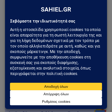
Τα παραπάνω εκλαμβανόμενα μεμονωμένα αλλά και
συνεκτιμούμενα συνολικά, δυστυχώς τεκμηριώνουν
αδιαμφισβήτητα την πολεμική ρητορική της ΝΤΠ
έναντι τόσο της Ορθοδοξίας όσο και της εθνικής
ταυτότητας της χώρας μας αλλά και κάθε άλλης
χώρας. Εν κατακλείδι, πρόκειται για συστηματική
εθνική και θρησκευτική αποδόμηση, σε παγκόσμια
κλίμακα. Αντικειμενικές αλήθειες, τεκμηριωμένες στη
διανοητική διεργασία της λογικής, τις οποίες
παραδόξως η ΝΤΠ με τα συστρατευμένα ΜΜΕ (διεθνή
και εγχώρια) αποκρούει αμήχανα ως «θεωρίες
συνωμοσίας»…
Πηγή:
aktines.blogspot.com