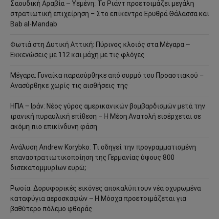
Σαουδική Αραβία – Υεμένη: Το Ριάντ προετοιμάζει μεγάλη
στρατιωτική επιχείρηση – Στο επίκεντρο Ερυθρά Θάλασσα και
Bab al-Mandab
Φωτιά στη Δυτική Αττική: Πύρινος κλοιός στα Μέγαρα –
Εκκενώσεις με 112 και μάχη με τις φλόγες
Μέγαρα: Γυναίκα παρασύρθηκε από συρμό του Προαστιακού –
Ανασύρθηκε χωρίς τις αισθήσεις της
ΗΠΑ – Ιράν: Νέος γύρος αμερικανικών βομβαρδισμών μετά την
ιρανική πυραυλική επίθεση – Η Μέση Ανατολή εισέρχεται σε
ακόμη πιο επικίνδυνη φάση
Ανάλυση Andrew Korybko: Τι οδηγεί την προγραμματισμένη
επαναστρατιωτικοποίηση της Γερμανίας ύψους 800
δισεκατομμυρίων ευρώ;
Ρωσία: Δορυφορικές εικόνες αποκαλύπτουν νέα οχυρωμένα
καταφύγια αεροσκαφών – Η Μόσχα προετοιμάζεται για
βαθύτερο πόλεμο φθοράς