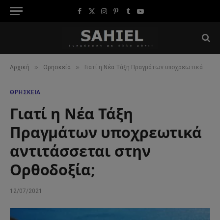
Facebook
X
Instagram
Pinterest
Tumblr
YouTube
(Twitter)
»
»
Αρχική
Θρησκεία
Γιατί η Νέα Τάξη Πραγμάτων υποχρεωτικά αντιτάσσεται στην Ορθοδοξία;
ΘΡΗΣΚΕΊΑ
Γιατί η Νέα Τάξη
Πραγμάτων υποχρεωτικά
αντιτάσσεται στην
Ορθοδοξία;
12/07/2021