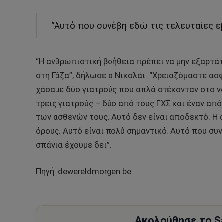
“Αυτό που συνέβη εδώ τις τελευταίες ε
“Η ανθρωπιστική βοήθεια πρέπει να μην εξαρτάτ
στη Γάζα”, δήλωσε ο Νικολάι. “Χρειαζόμαστε ασ
χάσαμε δύο γιατρούς που απλά στέκονταν στο ν
τρεις γιατρούς – δύο από τους ΓΧΣ και έναν απ
των ασθενών τους. Αυτό δεν είναι αποδεκτό. Η
όρους. Αυτό είναι πολύ σημαντικό. Αυτό που συ
σπάνια έχουμε δει”.
Πηγή: dewereldmorgen.be
Ακολούθησε το Sa