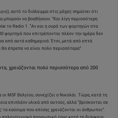
γιο), αυτό το διάλειμμα στις μάχες σημαίνει ότι
α μπορούν να βοηθήσουν. “Και λίγη περισσότερη
lai το Radio 1. “Αν και η ουρά των φορτηγών στα
200 φορτηγά που επιτρέπονται πλέον την ημέρα δεν
ρα από αυτά καθημερινά. Έτσι, μετά από επτά
 θα έπρεπε να είναι πολύ περισσότερα”.
τα, χρειάζονται πολύ περισσότερα από 200
 οι MSF Βελγίου, συνεχίζει ο Νικολάι. Τώρα, κατά τη
οια επιπλέον υλικά από αυτούς, αλλά “βρίσκονται σε
ς τα καύσιμα που επίσης χρειάζονται οι άνθρωποι”.
το παλαιστινιακό προσωπικό τους κατά τη διάρκεια