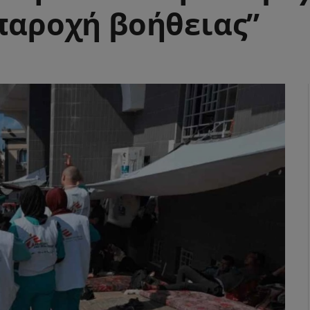
παροχή βοήθειας”