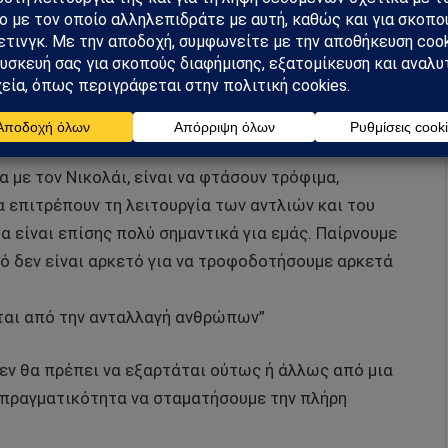
υσμού της Γάζας έχει εκτοπιστεί. Δεν ζουν στα δικά
πάνω από το κεφάλι τους. Η κατάσταση είναι
αι να καταφέρουμε να παράσχουμε βοήθεια”.
με τον Νικολάι, είναι να φτάσουν τρόφιμα,
α επιτρέπουν τη λειτουργία των αντλιών και του
α είναι επίσης πολύ σημαντικά για εμάς. Παίρνουμε
τό δεν είναι αρκετό για να τροφοδοτήσουμε αρκετά
άται από την ανταλλαγή ανθρώπων”
δεν θα πρέπει να εξαρτάται ούτως ή άλλως από μια
ν πραγματικότητα να σταματήσουμε την πλήρη