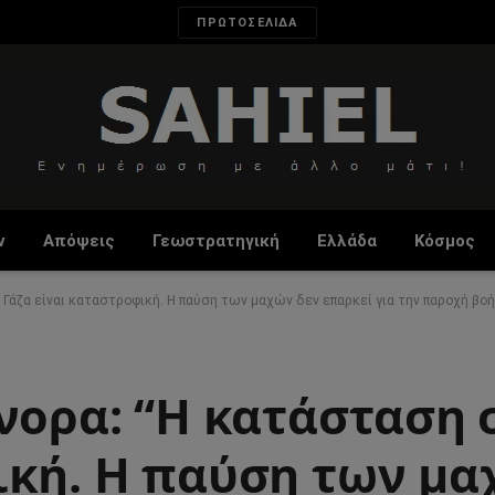
ΠΡΩΤΟΣΕΛΙΔΑ
ν
Απόψεις
Γεωστρατηγική
Ελλάδα
Κόσμος
 Γάζα είναι καταστροφική. Η παύση των μαχών δεν επαρκεί για την παροχή βοή
νορα: “Η κατάσταση 
ική. Η παύση των μα