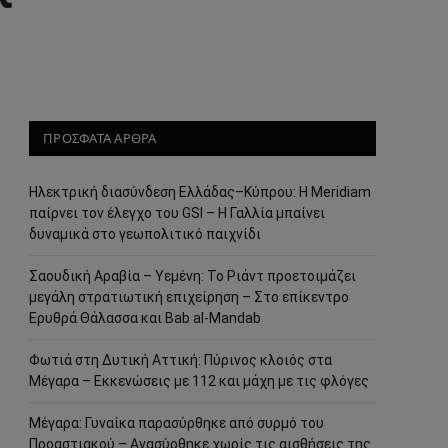
ΠΡΟΣΦΑΤΑ ΑΡΘΡΑ
Ηλεκτρική διασύνδεση Ελλάδας–Κύπρου: Η Meridiam
παίρνει τον έλεγχο του GSI – Η Γαλλία μπαίνει
δυναμικά στο γεωπολιτικό παιχνίδι
Σαουδική Αραβία – Υεμένη: Το Ριάντ προετοιμάζει
μεγάλη στρατιωτική επιχείρηση – Στο επίκεντρο
Ερυθρά Θάλασσα και Bab al-Mandab
Φωτιά στη Δυτική Αττική: Πύρινος κλοιός στα
Μέγαρα – Εκκενώσεις με 112 και μάχη με τις φλόγες
Μέγαρα: Γυναίκα παρασύρθηκε από συρμό του
Προαστιακού – Ανασύρθηκε χωρίς τις αισθήσεις της