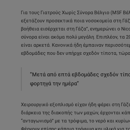
Για τους Γιατρούς Χωρίς Σύνορα Βέλγιο (MSF Βέλ
εξετάζουν προσεκτικά ποια νοσοκομεία στη Γάζ
βοήθεια εισέρχεται στη Γάζα”, ενημερώνει ο Nico
σύνορα είναι ακόμα πολύ μεγάλη. Επιπλέον, τα 
είναι αρκετά. Κανονικά ήδη έμπαιναν περισσότε
εβδομάδες που δεν υπήρχε σχεδόν τίποτα, τώρα
“Μετά από επτά εβδομάδες σχεδόν τίπο
φορτηγά την ημέρα”
Χειρουργικό εξοπλισμό είχαν ήδη φέρει στη Γάζα
διάρκεια της διακοπής των μαχών, έρχονται κάπ
“ανταγωνισμό” με τα τρόφιμα, το νερό και κυρίω
Φέρνουν επίσης κάποια τρόφιμα και υλικά για 