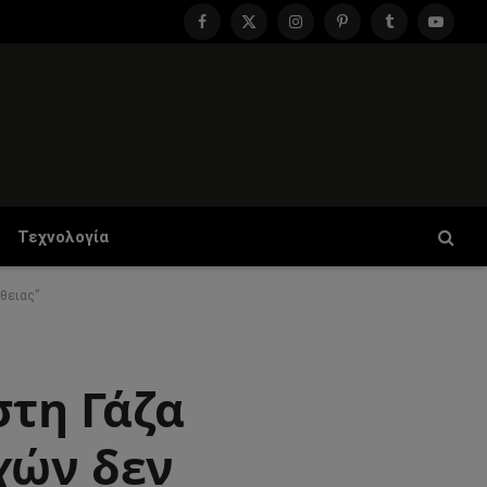
Facebook
X
Instagram
Pinterest
Tumblr
YouTu
(Twitter)
Τεχνολογία
θειας”
στη Γάζα
χών δεν