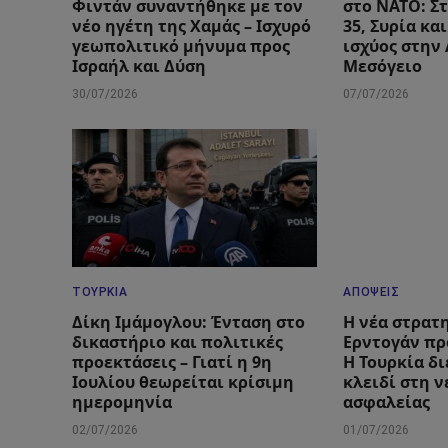
Φιντάν συναντήθηκε με τον
στο ΝΑΤΟ: Στ
νέο ηγέτη της Χαμάς – Ισχυρό
35, Συρία κα
γεωπολιτικό μήνυμα προς
ισχύος στην
Ισραήλ και Δύση
Μεσόγειο
30/07/2026
07/07/2026
ΤΟΥΡΚΊΑ
ΑΠΌΨΕΙΣ
Δίκη Ιμάμογλου: Ένταση στο
Η νέα στρατ
δικαστήριο και πολιτικές
Ερντογάν πρ
προεκτάσεις – Γιατί η 9η
Η Τουρκία δι
Ιουλίου θεωρείται κρίσιμη
κλειδί στη 
ημερομηνία
ασφαλείας
02/07/2026
01/07/2026