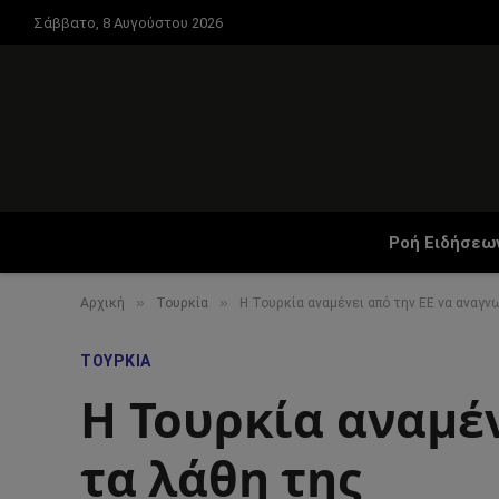
Σάββατο, 8 Αυγούστου 2026
Ροή Ειδήσεω
»
»
Αρχική
Τουρκία
Η Τουρκία αναμένει από την ΕΕ να αναγν
ΤΟΥΡΚΊΑ
Η Τουρκία αναμέν
τα λάθη της