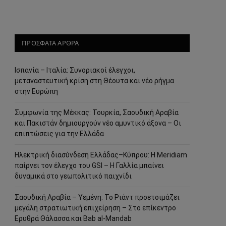
ΠΡΟΣΦΑΤΑ ΑΡΘΡΑ
Ισπανία – Ιταλία: Συνοριακοί έλεγχοι,
μεταναστευτική κρίση στη Θέουτα και νέο ρήγμα
στην Ευρώπη
Συμφωνία της Μέκκας: Τουρκία, Σαουδική Αραβία
και Πακιστάν δημιουργούν νέο αμυντικό άξονα – Οι
επιπτώσεις για την Ελλάδα
Ηλεκτρική διασύνδεση Ελλάδας–Κύπρου: Η Meridiam
παίρνει τον έλεγχο του GSI – Η Γαλλία μπαίνει
δυναμικά στο γεωπολιτικό παιχνίδι
Σαουδική Αραβία – Υεμένη: Το Ριάντ προετοιμάζει
μεγάλη στρατιωτική επιχείρηση – Στο επίκεντρο
Ερυθρά Θάλασσα και Bab al-Mandab