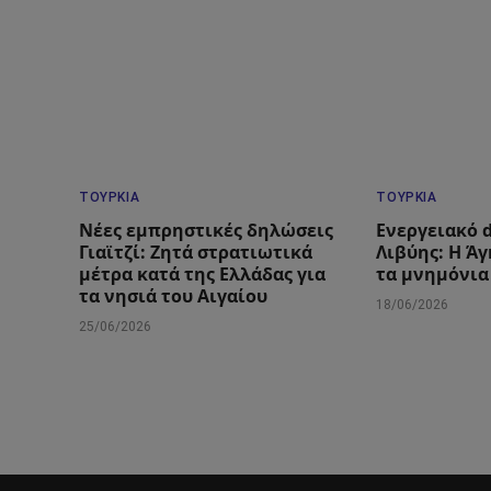
ΤΟΥΡΚΊΑ
ΤΟΥΡΚΊΑ
Νέες εμπρηστικές δηλώσεις
Ενεργειακό d
Γιαϊτζί: Ζητά στρατιωτικά
Λιβύης: Η Ά
μέτρα κατά της Ελλάδας για
τα μνημόνια
τα νησιά του Αιγαίου
18/06/2026
25/06/2026