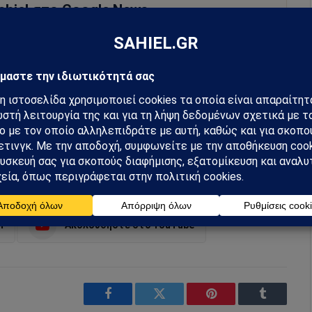
hiel στο Google News
ή για να λαμβάνεις πρώτος τις σημαντικότερες
 και αναλύσεις.
preferred source
κία
m
Ακολουθήστε στο YouTube
Facebook
Twitter
Pinterest
Tumblr