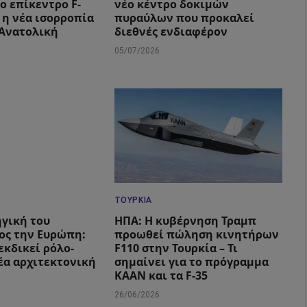
ο επίκεντρο F-
νέο κέντρο δοκιμών
ι η νέα ισορροπία
πυραύλων που προκαλεί
 Ανατολική
διεθνές ενδιαφέρον
05/07/2026
ΤΟΥΡΚΊΑ
ηγική του
ΗΠΑ: Η κυβέρνηση Τραμπ
ος την Ευρώπη:
προωθεί πώληση κινητήρων
εκδικεί ρόλο-
F110 στην Τουρκία – Τι
νέα αρχιτεκτονική
σημαίνει για το πρόγραμμα
KAAN και τα F-35
26/06/2026