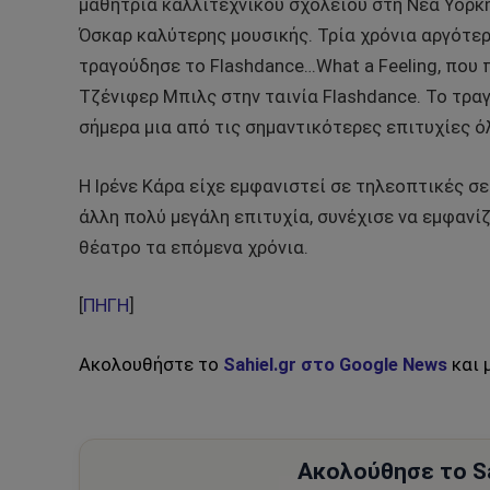
μαθήτρια καλλιτεχνικού σχολείου στη Νέα Υόρκ
Όσκαρ καλύτερης μουσικής. Τρία χρόνια αργότερ
τραγούδησε το Flashdance…What a Feeling, που 
Τζένιφερ Μπιλς στην ταινία Flashdance. Το τρα
σήμερα μια από τις σημαντικότερες επιτυχίες 
Η Ιρένε Κάρα είχε εμφανιστεί σε τηλεοπτικές σε
άλλη πολύ μεγάλη επιτυχία, συνέχισε να εμφανί
θέατρο τα επόμενα χρόνια.
[
ΠΗΓΗ
]
Ακολουθήστε το
Sahiel.gr στο Google News
και 
Ακολούθησε το Sa