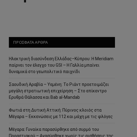
ΠΡΟΣΦΑΤΑ ΑΡΘΡΑ
Ηλεκτρική διασύνδεση Ελλάδας–Κύπρου: Η Meridiam
παίρνει τον έλεγχο του GSI – Η Γαλλία μπαίνει
δυναμικά στο γεωπολιτικό παιχνίδι
Σαουδική Αραβία – Υεμένη: Το Ριάντ προετοιμάζει
μεγάλη στρατιωτική επιχείρηση – Στο επίκεντρο
Ερυθρά Θάλασσα και Bab al-Mandab
Φωτιά στη Δυτική Αττική: Πύρινος κλοιός στα
Μέγαρα – Εκκενώσεις με 112 και μάχη με τις φλόγες
Μέγαρα: Γυναίκα παρασύρθηκε από συρμό του
Προαστιακού – Ανασύρθηκε χωρίς τις αισθήσεις της