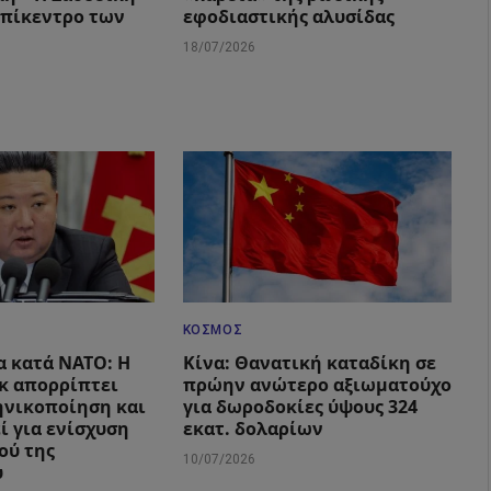
επίκεντρο των
εφοδιαστικής αλυσίδας
18/07/2026
ΚΌΣΜΟΣ
α κατά ΝΑΤΟ: Η
Κίνα: Θανατική καταδίκη σε
κ απορρίπτει
πρώην ανώτερο αξιωματούχο
ηνικοποίηση και
για δωροδοκίες ύψους 324
ί για ενίσχυση
εκατ. δολαρίων
ού της
10/07/2026
υ