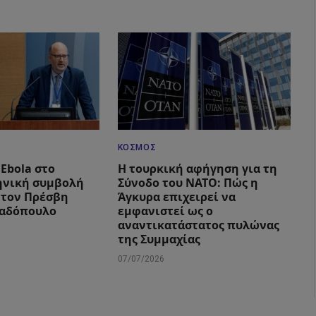
ΚΌΣΜΟΣ
Ebola στο
Η τουρκική αφήγηση για τη
ηνική συμβολή
Σύνοδο του ΝΑΤΟ: Πώς η
 τον Πρέσβη
Άγκυρα επιχειρεί να
αδόπουλο
εμφανιστεί ως ο
αναντικατάστατος πυλώνας
της Συμμαχίας
07/07/2026