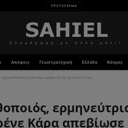
ΠΡΩΤΟΣΕΛΙΔΑ
ν
Απόψεις
Γεωστρατηγική
Ελλάδα
Κόσμος
ι τραγουδοποιός Ιρένε Κάρα απεβίωσε σε ηλικία 63 ετών
θοποιός, ερμηνεύτρι
ρένε Κάρα απεβίωσε 