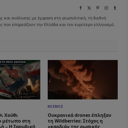
Facebook
X
Pinterest
Instagram
Tumbl
(Twitter)
ης και ανάλυσης με έμφαση στη γεωπολιτική, τη διεθνή
εις που επηρεάζουν την Ελλάδα και τον ευρύτερο ελληνισμό.
ΚΌΣΜΟΣ
Οι Χούθι
Ουκρανικά drones έπληξαν
ο μέτωπο στη
τη Wildberries: Στόχος η
ή – Η Σαουδική
«καρδιά» της ρωσικής