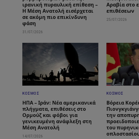
ιρανική πυραυλική επίθεση –
Αραβία στο 
Η Μέση Ανατολή εισέρχεται
επιθέσεων
σε ακόμη πιο επικίνδυνη
25/07/2026
φάση
31/07/2026
ΚΌΣΜΟΣ
ΚΌΣΜΟΣ
ΗΠΑ – Ιράν: Νέα αμερικανικά
Βόρεια Κορέ
πλήγματα, επιθέσεις στο
Πιονγκγιάνγ
Ορμούζ και φόβοι για
την αποπυρ
γενικευμένη ανάφλεξη στη
προειδοποιε
Μέση Ανατολή
του πυρηνικ
οπλοστασίο
14/07/2026