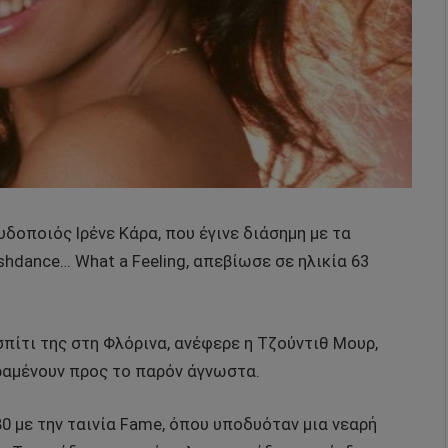
δοποιός Ιρένε Κάρα, που έγινε διάσημη με τα
shdance… What a Feeling, απεβίωσε σε ηλικία 63
σπίτι της στη Φλόρινα, ανέφερε η Τζούντιθ Μουρ,
ραμένουν προς το παρόν άγνωστα.
0 με την ταινία Fame, όπου υποδυόταν μια νεαρή