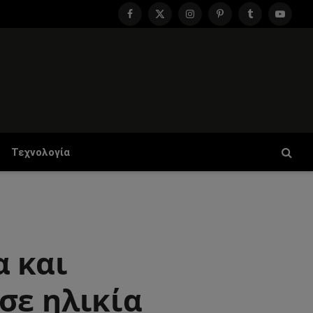
Facebook
X
Instagram
Pinterest
Tumblr
YouTu
(Twitter)
Τεχνολογία
α και
σε ηλικία