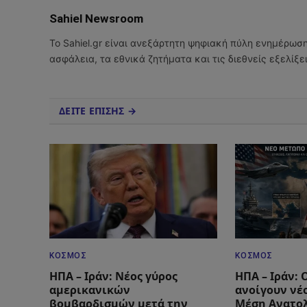
Sahiel Newsroom
Το Sahiel.gr είναι ανεξάρτητη ψηφιακή πύλη ενημέρωσ
ασφάλεια, τα εθνικά ζητήματα και τις διεθνείς εξελίξ
ΔΕΙΤΕ ΕΠΙΣΗΣ →
ΚΌΣΜΟΣ
ΚΌΣΜΟΣ
ΗΠΑ – Ιράν: Νέος γύρος
ΗΠΑ – Ιράν: 
αμερικανικών
ανοίγουν νέ
βομβαρδισμών μετά την
Μέση Ανατολ