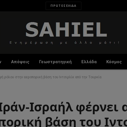
ΠΡΩΤΟΣΕΛΙΔΑ
ν
Απόψεις
Γεωστρατηγική
Ελλάδα
Κόσμος
γή ρόλου στην αεροπορική βάση του Ιντσιρλίκ από την Τουρκία
Ιράν-Ισραήλ φέρνει 
πορική βάση του Ιντ