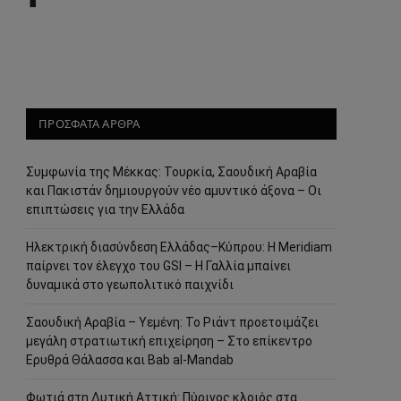
ΠΡΟΣΦΑΤΑ ΑΡΘΡΑ
Συμφωνία της Μέκκας: Τουρκία, Σαουδική Αραβία
και Πακιστάν δημιουργούν νέο αμυντικό άξονα – Οι
επιπτώσεις για την Ελλάδα
Ηλεκτρική διασύνδεση Ελλάδας–Κύπρου: Η Meridiam
παίρνει τον έλεγχο του GSI – Η Γαλλία μπαίνει
δυναμικά στο γεωπολιτικό παιχνίδι
Σαουδική Αραβία – Υεμένη: Το Ριάντ προετοιμάζει
μεγάλη στρατιωτική επιχείρηση – Στο επίκεντρο
Ερυθρά Θάλασσα και Bab al-Mandab
Φωτιά στη Δυτική Αττική: Πύρινος κλοιός στα