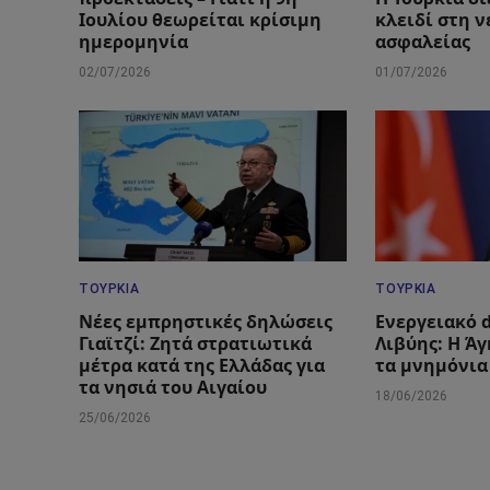
Ιουλίου θεωρείται κρίσιμη
κλειδί στη 
ημερομηνία
ασφαλείας
02/07/2026
01/07/2026
ΤΟΥΡΚΊΑ
ΤΟΥΡΚΊΑ
Νέες εμπρηστικές δηλώσεις
Ενεργειακό d
Γιαϊτζί: Ζητά στρατιωτικά
Λιβύης: Η Ά
μέτρα κατά της Ελλάδας για
τα μνημόνια
τα νησιά του Αιγαίου
18/06/2026
25/06/2026