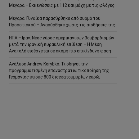
Μέγαρα – Εκκενώσεις με 112 και μάχη με τις φλόγες
Μέγαρα: Γυναίκα παρασύρθηκε από συρμό του
Προαστιακού – Ανασύρθηκε χωρίς τις αισθήσεις της
ΗΠΑ – Ιράν: Νέος γύρος αμερικανικών βομβαρδισμών
μετά την ιρανική πυραυλική επίθεση – Η Μέση
Ανατολή εισέρχεται σε ακόμη πιο επικίνδυνη φάση
Ανάλυση Andrew Korybko: Τι οδηγεί την
προγραμματισμένη επαναστρατιωτικοποίηση της
Γερμανίας ύψους 800 δισεκατομμυρίων ευρώ;