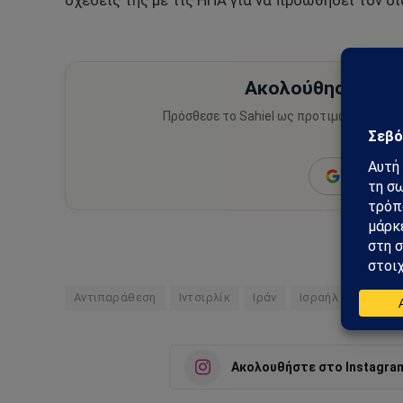
σχέσεις της με τις ΗΠΑ για να προωθήσει τον δι
Ακολούθησε το Sa
Πρόσθεσε το Sahiel ως προτιμώμενη πηγ
ειδήσεις
Add as a 
Αντιπαράθεση
Ιντσιρλίκ
Ιράν
Ισραήλ
Τουρκί
Ακολουθήστε στο Instagra