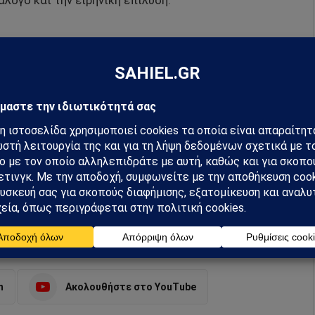
άλογο και την ειρηνική επίλυση.
hiel στο Google News
ή για να λαμβάνεις πρώτος τις σημαντικότερες
 και αναλύσεις.
preferred source
α
m
Ακολουθήστε στο YouTube