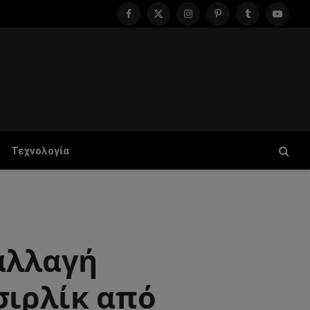
Facebook
X
Instagram
Pinterest
Tumblr
YouTu
(Twitter)
Τεχνολογία
αλλαγή
σιρλίκ από