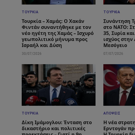
ΤΟΥΡΚΊΑ
ΤΟΥΡΚΊΑ
Τουρκία – Χαμάς: Ο Χακάν
Συνάντηση Τ
Φιντάν συναντήθηκε με τον
στο ΝΑΤΟ: Στ
νέο ηγέτη της Χαμάς – Ισχυρό
35, Συρία κα
γεωπολιτικό μήνυμα προς
ισχύος στην
Ισραήλ και Δύση
Μεσόγειο
30/07/2026
07/07/2026
ΤΟΥΡΚΊΑ
ΑΠΌΨΕΙΣ
Δίκη Ιμάμογλου: Ένταση στο
Η νέα στρατ
δικαστήριο και πολιτικές
Ερντογάν πρ
προεκτάσεις – Γιατί η 9η
Η Τουρκία δι