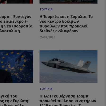
ΤΟΥΡΚΊΑ
ραμπ – Ερντογάν
Η Τουρκία και η Σομαλία: Το
ο επίκεντρο F-
νέο κέντρο δοκιμών
ι η νέα ισορροπία
πυραύλων που προκαλεί
 Ανατολική
διεθνές ενδιαφέρον
05/07/2026
ΤΟΥΡΚΊΑ
ηγική του
ΗΠΑ: Η κυβέρνηση Τραμπ
ος την Ευρώπη:
προωθεί πώληση κινητήρων
εκδικεί ρόλο-
F110 στην Τουρκία – Τι