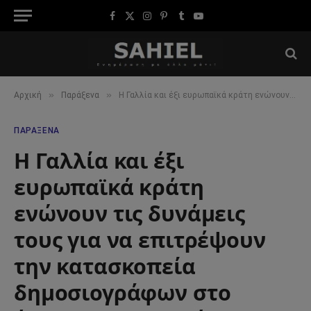
Facebook
X
Instagram
Pinterest
Tumblr
YouTube
(Twitter)
»
»
Αρχική
Παράξενα
Η Γαλλία και έξι ευρωπαϊκά κράτη ενώνουν τις δυνάμεις τους για να επιτρέψουν την κατασκοπεία δημοσιογράφων στο όνομα της “εθνικής ασφάλειας”.
ΠΑΡΆΞΕΝΑ
Η Γαλλία και έξι
ευρωπαϊκά κράτη
ενώνουν τις δυνάμεις
τους για να επιτρέψουν
την κατασκοπεία
δημοσιογράφων στο