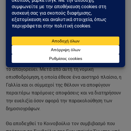
αδιακρίτως την έννοια της εθνικής ασφάλειας για να
παραβιάζουν τους ευρωπαϊκούς νόμους. Τον Οκτώβριο
του 2020, οι δικαστές, για παράδειγμα, απαγόρευσαν
στις γαλλικές αρχές να υποχρεώνουν τους παρόχους
διαδικτύου να διατηρούν όλα τα δεδομένα των
χρηστών του διαδικτύου εκτός του πλαισίου μιας
έρευνας. Ο λόγος: η οδηγία για την προστασία της
ιδιωτικής ζωής και των ηλεκτρονικών επικοινωνιών
το απαγορεύει. Μετά από αυτή τη νομική
οπισθοδρόμηση, η οποία έθεσε ένα αυστηρό πλαίσιο, η
Γαλλία και οι σύμμαχοί της θέλουν να αποφύγουν
περαιτέρω παρόμοιες αποφάσεις και να διατηρήσουν
την ευελιξία όσον αφορά την παρακολούθηση των
δημοσιογράφων.
Θα αποδεχθεί το Κοινοβούλιο τον συμβιβασμό που