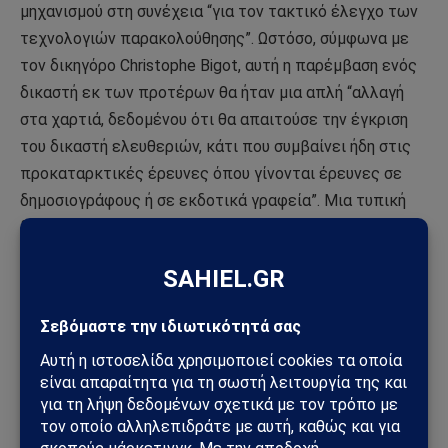
μηχανισμού στη συνέχεια “για τον τακτικό έλεγχο των
τεχνολογιών παρακολούθησης”. Ωστόσο, σύμφωνα με
τον δικηγόρο Christophe Bigot, αυτή η παρέμβαση ενός
δικαστή εκ των προτέρων θα ήταν μια απλή “αλλαγή
στα χαρτιά, δεδομένου ότι θα απαιτούσε την έγκριση
του δικαστή ελευθεριών, κάτι που συμβαίνει ήδη στις
προκαταρκτικές έρευνες όπου γίνονται έρευνες σε
δημοσιογράφους ή σε εκδοτικά γραφεία”. Μια τυπική
διαδικασία που ως επί το πλείστον χορηγείται, όπως
συνέβη στην περίπτωση της έρευνας από την DGSI και
της αστυνομικής προφυλάκισης της δημοσιογράφου του
Disclose Ariane Lavrilleux στις 19 Σεπτεμβρίου.
Μέχρι τώρα, ένας θεσμός περιόριζε τις υπερβολές
των κρατών στον τομέα της ασφάλειας: το Δικαστήριο
της Ευρωπαϊκής Ένωσης (ΔΕΕ). Έχει επανειλημμένα
τονίσει ότι τα κράτη δεν μπορούν να χρησιμοποιούν