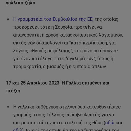
γαλλικό ζήλο
Η γραμματεία του Συμβουλίου της ΕΕ
, της οποίας
προεδρεύει τότε η Σουηδία, προτείνει να
απαγορευτεί η χρήση κατασκοπευτικού λογισμικού,
εκτός εάν δικαιολογείται “κατά περίπτωση, για
λόγους εθνικής ασφάλειας”, και μόνο σε έρευνες
για έναν κατάλογο τότε “εγκλημάτων”, όπως η
τρομοκρατία, ο βιασμός ή η εμπορία όπλων.
17 και 25 Απριλίου 2023: Η Γαλλία επιμένει και
πιέζει
Η γαλλική κυβέρνηση στέλνει δύο κατευθυντήριες
γραμμές στους Γάλλους ευρωβουλευτές για να
υπερασπιστεί την κατασταλτική της θέση (
εδώ
και
εδώ
). Εξηγεί την επιθυμία της να “καταργήσει τον