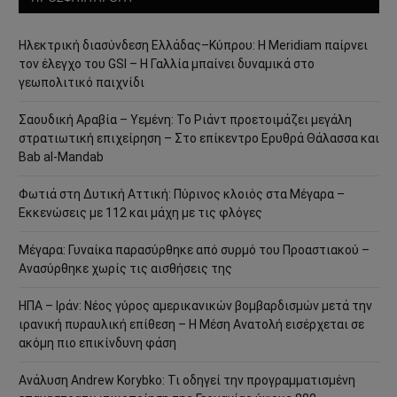
Ηλεκτρική διασύνδεση Ελλάδας–Κύπρου: Η Meridiam παίρνει
τον έλεγχο του GSI – Η Γαλλία μπαίνει δυναμικά στο
γεωπολιτικό παιχνίδι
Σαουδική Αραβία – Υεμένη: Το Ριάντ προετοιμάζει μεγάλη
στρατιωτική επιχείρηση – Στο επίκεντρο Ερυθρά Θάλασσα και
Bab al-Mandab
Φωτιά στη Δυτική Αττική: Πύρινος κλοιός στα Μέγαρα –
Εκκενώσεις με 112 και μάχη με τις φλόγες
Μέγαρα: Γυναίκα παρασύρθηκε από συρμό του Προαστιακού –
Ανασύρθηκε χωρίς τις αισθήσεις της
ΗΠΑ – Ιράν: Νέος γύρος αμερικανικών βομβαρδισμών μετά την
ιρανική πυραυλική επίθεση – Η Μέση Ανατολή εισέρχεται σε
ακόμη πιο επικίνδυνη φάση
Ανάλυση Andrew Korybko: Τι οδηγεί την προγραμματισμένη