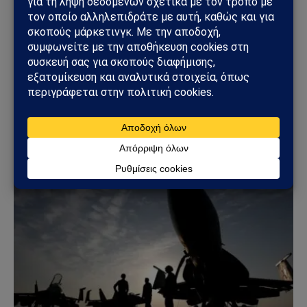
ΚΌΣΜΟΣ
Ουκρανικά drones έπληξαν τη Wildberries: Στόχος
η «καρδιά» της ρωσικής εφοδιαστικής αλυσίδας
18/07/2026