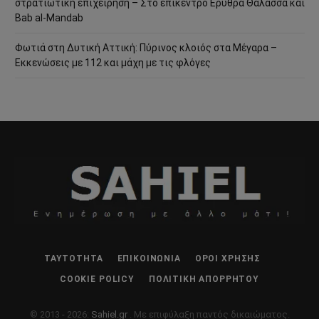
στρατιωτική επιχείρηση – Στο επίκεντρο Ερυθρά Θάλασσα και
Bab al-Mandab
Φωτιά στη Δυτική Αττική: Πύρινος κλοιός στα Μέγαρα –
Εκκενώσεις με 112 και μάχη με τις φλόγες
ΤΑΥΤΌΤΗΤΑ
ΕΠΙΚΟΙΝΩΝΊΑ
ΌΡΟΙ ΧΡΉΣΗΣ
COOKIE POLICY
ΠΟΛΙΤΙΚΉ ΑΠΟΡΡΉΤΟΥ
© 2013 - 2026:
Sahiel.gr
. Με επιφύλαξη παντός δικαιώματος.