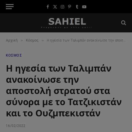
Facebook
X
Instagram
Pinterest
Tumblr
YouTube
(Twitter)
»
»
Αρχική
Κόσμος
Η ηγεσία των Ταλιμπάν ανακοίνωσε την αποστολή στρατού στα σύνορα με το Τατζικιστάν και το Ουζμπεκιστάν
ΚΌΣΜΟΣ
Η ηγεσία των Ταλιμπάν
ανακοίνωσε την
αποστολή στρατού στα
σύνορα με το Τατζικιστάν
και το Ουζμπεκιστάν
16/02/2022