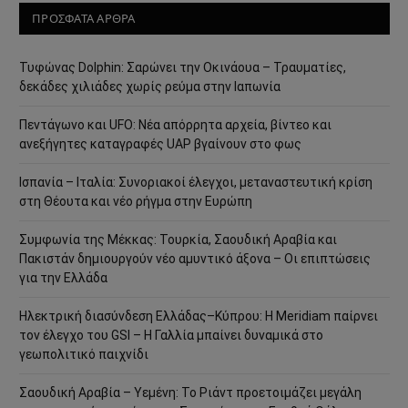
ΠΡΟΣΦΑΤΑ ΑΡΘΡΑ
Τυφώνας Dolphin: Σαρώνει την Οκινάουα – Τραυματίες,
δεκάδες χιλιάδες χωρίς ρεύμα στην Ιαπωνία
Πεντάγωνο και UFO: Νέα απόρρητα αρχεία, βίντεο και
ανεξήγητες καταγραφές UAP βγαίνουν στο φως
Ισπανία – Ιταλία: Συνοριακοί έλεγχοι, μεταναστευτική κρίση
στη Θέουτα και νέο ρήγμα στην Ευρώπη
Συμφωνία της Μέκκας: Τουρκία, Σαουδική Αραβία και
Πακιστάν δημιουργούν νέο αμυντικό άξονα – Οι επιπτώσεις
για την Ελλάδα
Ηλεκτρική διασύνδεση Ελλάδας–Κύπρου: Η Meridiam παίρνει
τον έλεγχο του GSI – Η Γαλλία μπαίνει δυναμικά στο
γεωπολιτικό παιχνίδι
Σαουδική Αραβία – Υεμένη: Το Ριάντ προετοιμάζει μεγάλη