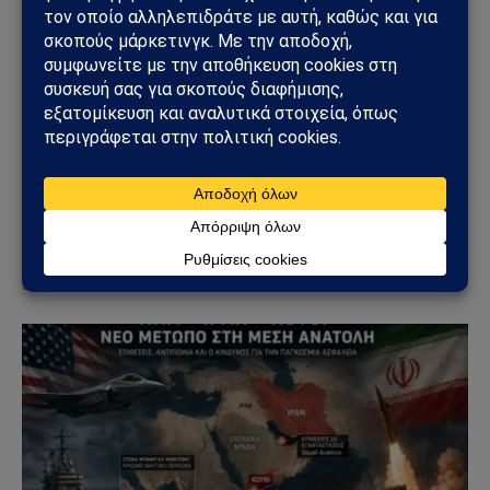
ΚΌΣΜΟΣ
ΗΠΑ – Ιράν: Νέος γύρος αμερικανικών
βομβαρδισμών μετά την ιρανική πυραυλική
επίθεση – Η Μέση Ανατολή εισέρχεται σε ακόμη
πιο επικίνδυνη φάση
31/07/2026