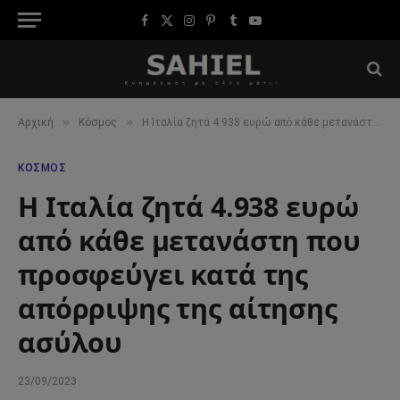
Facebook
X
Instagram
Pinterest
Tumblr
YouTube
(Twitter)
»
»
Αρχική
Κόσμος
Η Ιταλία ζητά 4.938 ευρώ από κάθε μετανάστη που προσφεύγει κατά της απόρριψης της αίτησης ασύλου
ΚΌΣΜΟΣ
Η Ιταλία ζητά 4.938 ευρώ
από κάθε μετανάστη που
προσφεύγει κατά της
απόρριψης της αίτησης
ασύλου
23/09/2023