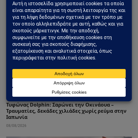
09/08/2026
ΚΌΣΜΟΣ
Τυφώνας Dolphin: Σαρώνει την Οκινάουα –
Τραυματίες, δεκάδες χιλιάδες χωρίς ρεύμα στην
Ιαπωνία
08/08/2026