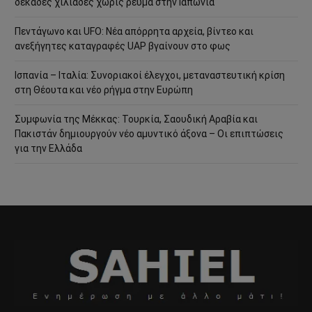
δεκάδες χιλιάδες χωρίς ρεύμα στην Ιαπωνία
Πεντάγωνο και UFO: Νέα απόρρητα αρχεία, βίντεο και
ανεξήγητες καταγραφές UAP βγαίνουν στο φως
Ισπανία – Ιταλία: Συνοριακοί έλεγχοι, μεταναστευτική κρίση
στη Θέουτα και νέο ρήγμα στην Ευρώπη
Συμφωνία της Μέκκας: Τουρκία, Σαουδική Αραβία και
Πακιστάν δημιουργούν νέο αμυντικό άξονα – Οι επιπτώσεις
για την Ελλάδα