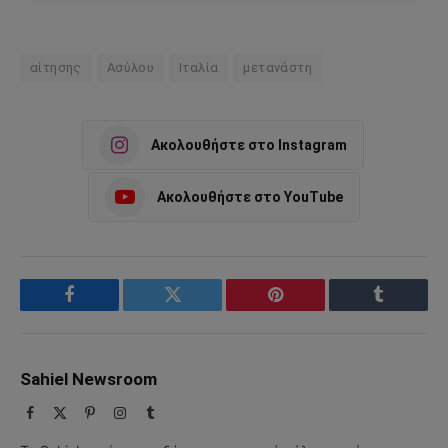
αίτησης
Ασύλου
Ιταλία
μετανάστη
Ακολουθήστε στο Instagram
Ακολουθήστε στο YouTube
Facebook
Twitter
Pinterest
Tumblr
Sahiel Newsroom
Facebook
X
Pinterest
Instagram
Tumblr
(Twitter)