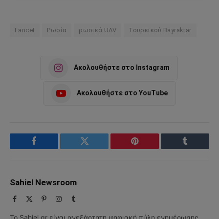
Lancet
Ρωσία
ρωσικά UAV
Τουρκικού Bayraktar
Ακολουθήστε στο Instagram
Ακολουθήστε στο YouTube
Facebook
Twitter
Pinterest
Tumblr
Sahiel Newsroom
Facebook
X
Pinterest
Instagram
Tumblr
(Twitter)
Το Sahiel.gr είναι ανεξάρτητη ψηφιακή πύλη ενημέρωσης