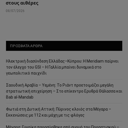
στους αιθέρες
08/07/2026
ΠΡΟΣΦΑΤΑ ΑΡΘΡΑ
Ηλεκτρική διασύνδεση Ελλάδας–Κύπρου: Η Meridiam παίρνει
τον έλεγχο του GSI – Η Γαλλία μπαίνει δυναμικά στο
γεωπολιτικό παιχνίδι
Σαουδική Αραβία – Υεμένη: Το Ριάντ προετοιμάζει μεγάλη
στρατιωτική επιχείρηση – Στο επίκεντρο Ερυθρά Θάλασσα και
Bab al-Mandab
Φωτιά στη Δυτική Αττική: Πύρινος κλοιός στα Μέγαρα –
Εκκενώσεις με 112 και μάχη με τις φλόγες
Μέγαρα: Γυναίκα παρασύρθηκε από συρμό του Προαστιακού –