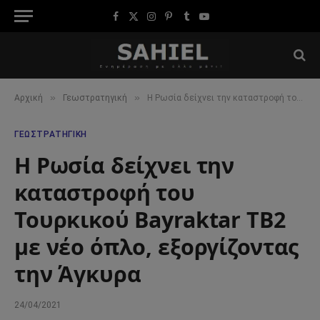
Facebook
X
Instagram
Pinterest
Tumblr
YouTube
(Twitter)
»
»
Αρχική
Γεωστρατηγική
Η Ρωσία δείχνει την καταστροφή του Τουρκικού Bayraktar TB2 με νέο όπλο, εξοργίζοντας την Άγκυρα
ΓΕΩΣΤΡΑΤΗΓΙΚΉ
Η Ρωσία δείχνει την
καταστροφή του
Τουρκικού Bayraktar TB2
με νέο όπλο, εξοργίζοντας
την Άγκυρα
24/04/2021