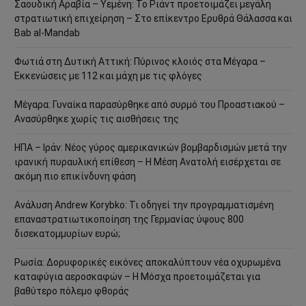
Σαουδική Αραβία – Υεμένη: Το Ριάντ προετοιμάζει μεγάλη
στρατιωτική επιχείρηση – Στο επίκεντρο Ερυθρά Θάλασσα και
Bab al-Mandab
Φωτιά στη Δυτική Αττική: Πύρινος κλοιός στα Μέγαρα –
Εκκενώσεις με 112 και μάχη με τις φλόγες
Μέγαρα: Γυναίκα παρασύρθηκε από συρμό του Προαστιακού –
Ανασύρθηκε χωρίς τις αισθήσεις της
ΗΠΑ – Ιράν: Νέος γύρος αμερικανικών βομβαρδισμών μετά την
ιρανική πυραυλική επίθεση – Η Μέση Ανατολή εισέρχεται σε
ακόμη πιο επικίνδυνη φάση
Ανάλυση Andrew Korybko: Τι οδηγεί την προγραμματισμένη
επαναστρατιωτικοποίηση της Γερμανίας ύψους 800
δισεκατομμυρίων ευρώ;
Ρωσία: Δορυφορικές εικόνες αποκαλύπτουν νέα οχυρωμένα
καταφύγια αεροσκαφών – Η Μόσχα προετοιμάζεται για
βαθύτερο πόλεμο φθοράς