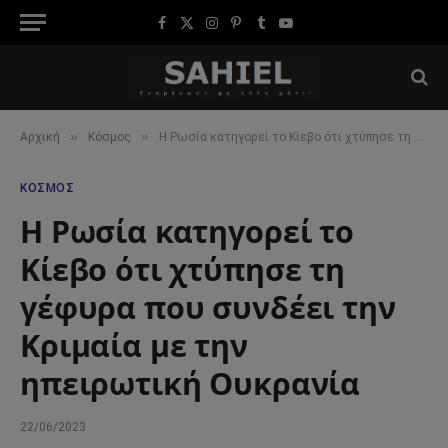
Facebook
X
Instagram
Pinterest
Tumblr
YouTube
(Twitter)
»
»
Αρχική
Κόσμος
Η Ρωσία κατηγορεί το Κίεβο ότι χτύπησε τη γέφυρα που συνδέει την Κριμαία με την ηπειρωτική Ουκρανία
ΚΌΣΜΟΣ
Η Ρωσία κατηγορεί το
Κίεβο ότι χτύπησε τη
γέφυρα που συνδέει την
Κριμαία με την
ηπειρωτική Ουκρανία
22/06/2023