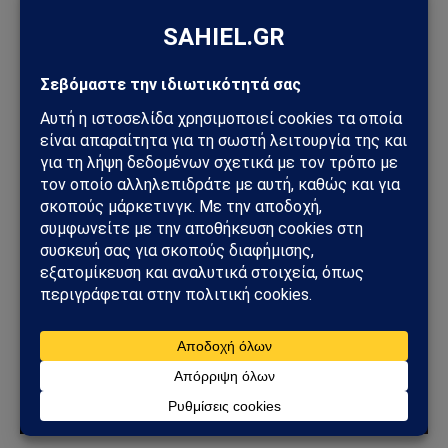
ΚΌΣΜΟΣ
ΗΠΑ – Ιράν: Οι Χούθι ανοίγουν νέο μέτωπο στη
Μέση Ανατολή – Η Σαουδική Αραβία στο
επίκεντρο των επιθέσεων
25/07/2026