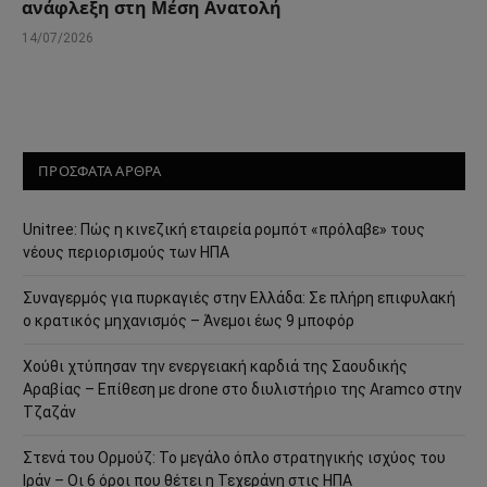
ανάφλεξη στη Μέση Ανατολή
14/07/2026
ΠΡΟΣΦΑΤΑ ΑΡΘΡΑ
Unitree: Πώς η κινεζική εταιρεία ρομπότ «πρόλαβε» τους
νέους περιορισμούς των ΗΠΑ
Συναγερμός για πυρκαγιές στην Ελλάδα: Σε πλήρη επιφυλακή
ο κρατικός μηχανισμός – Άνεμοι έως 9 μποφόρ
Χούθι χτύπησαν την ενεργειακή καρδιά της Σαουδικής
Αραβίας – Επίθεση με drone στο διυλιστήριο της Aramco στην
Τζαζάν
Στενά του Ορμούζ: Το μεγάλο όπλο στρατηγικής ισχύος του
Ιράν – Οι 6 όροι που θέτει η Τεχεράνη στις ΗΠΑ