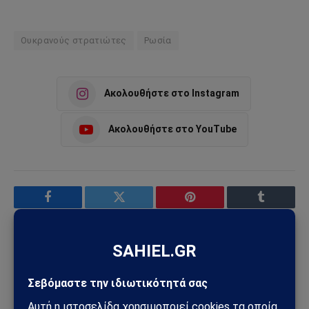
Ουκρανούς στρατιώτες
Ρωσία
Ακολουθήστε στο Instagram
Ακολουθήστε στο YouTube
Facebook
Twitter
Pinterest
Tumblr
Sahiel Newsroom
Facebook
X
Pinterest
Instagram
Tumblr
(Twitter)
Το Sahiel.gr είναι ανεξάρτητη ψηφιακή πύλη ενημέρωσης