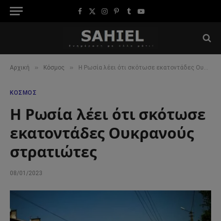
Facebook
X
Instagram
Pinterest
Tumblr
YouTube
(Twitter)
»
»
Αρχική
Κόσμος
Η Ρωσία λέει ότι σκότωσε εκατοντάδες Ουκρανούς στρατιώτες
ΚΌΣΜΟΣ
Η Ρωσία λέει ότι σκότωσε
εκατοντάδες Ουκρανούς
στρατιώτες
08/01/2023