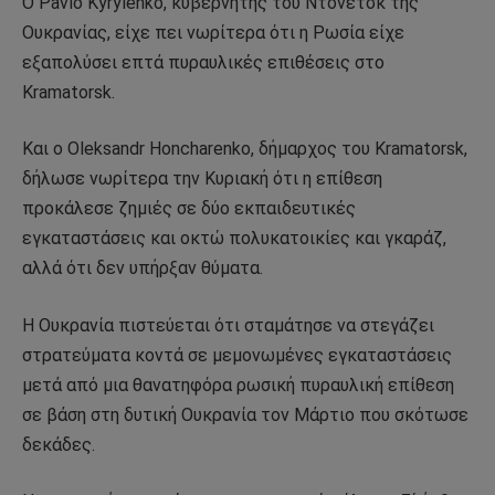
Ο Pavlo Kyrylenko, κυβερνήτης του Ντόνετσκ της
Ουκρανίας, είχε πει νωρίτερα ότι η Ρωσία είχε
εξαπολύσει επτά πυραυλικές επιθέσεις στο
Kramatorsk.
Και ο Oleksandr Honcharenko, δήμαρχος του Kramatorsk,
δήλωσε νωρίτερα την Κυριακή ότι η επίθεση
προκάλεσε ζημιές σε δύο εκπαιδευτικές
εγκαταστάσεις και οκτώ πολυκατοικίες και γκαράζ,
αλλά ότι δεν υπήρξαν θύματα.
Η Ουκρανία πιστεύεται ότι σταμάτησε να στεγάζει
στρατεύματα κοντά σε μεμονωμένες εγκαταστάσεις
μετά από μια θανατηφόρα ρωσική πυραυλική επίθεση
σε βάση στη δυτική Ουκρανία τον Μάρτιο που σκότωσε
δεκάδες.