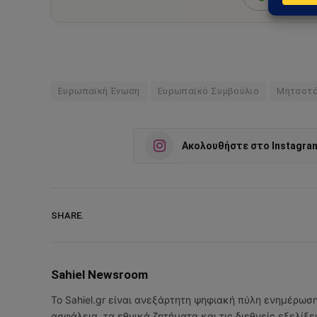
Ευρωπαϊκή Ένωση
Ευρωπαϊκό Συμβούλιο
Μητσοτ
Ακολουθήστε στο Instagra
SHARE.
Sahiel Newsroom
Το Sahiel.gr είναι ανεξάρτητη ψηφιακή πύλη ενημέρωσ
ασφάλεια, τα εθνικά ζητήματα και τις διεθνείς εξελίξ