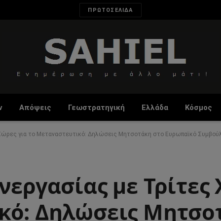
ΠΡΩΤΟΣΕΛΙΔΑ
ν
Απόψεις
Γεωστρατηγική
Ελλάδα
Κόσμος
 Χώρες για το Μεταναστευτικό: Δηλώσεις Μητσοτάκη στο Ευρωπαϊκό Συμβού
νεργασίας με Τρίτες 
κό: Δηλώσεις Μητσο