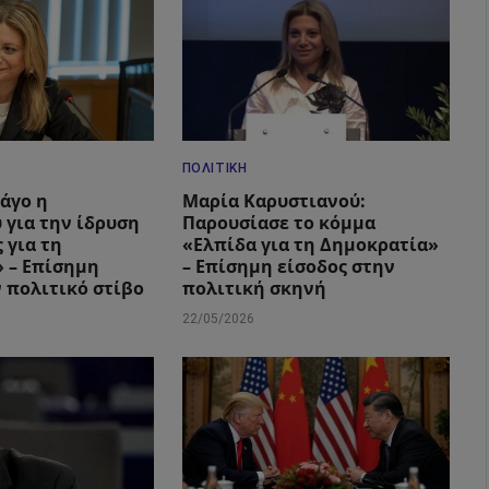
ΠΟΛΙΤΙΚΉ
Πάγο η
Μαρία Καρυστιανού:
 για την ίδρυση
Παρουσίασε το κόμμα
 για τη
«Ελπίδα για τη Δημοκρατία»
 – Επίσημη
– Επίσημη είσοδος στην
ν πολιτικό στίβο
πολιτική σκηνή
22/05/2026