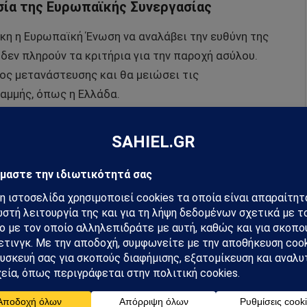
σία της Ευρωπαϊκής Συνεργασίας
κη η Ευρωπαϊκή Ένωση να αναλάβει την ευθύνη της
εν πληρούν τα κριτήρια για την παροχή ασύλου.
ος μετανάστευσης και θα μειώσει τις
αμμής, όπως η Ελλάδα.
εν δικαιούνται άσυλο έχει γίνει ένα από τα
Ένωσης, και η στρατηγική αυτή αποτελεί κομβικό
 μεταναστευτικής κρίσης σε πανευρωπαϊκό επίπεδο.
hiel στο Google News
ή για να λαμβάνεις πρώτος τις σημαντικότερες
 και αναλύσεις.
preferred source