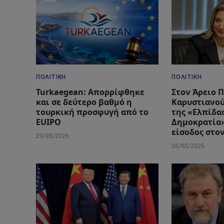
ΠΟΛΙΤΙΚΉ
ΠΟΛΙΤΙΚΉ
Turkaegean: Απορρίφθηκε
Στον Άρειο 
και σε δεύτερο βαθμό η
Καρυστιανού
τουρκική προσφυγή από το
της «Ελπίδας
EUIPO
Δημοκρατία»
είσοδος στο
29/05/2026
26/05/2026