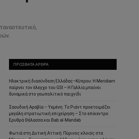
ταναστευτικό,
φών.
ΠΡΟΣΦΑΤΑ ΑΡΘΡΑ
Ηλεκτρική διασύνδεση Ελλάδας–Κύπρου: Η Meridiam
παίρνει τον έλεγχο του GSI – Η Γαλλία μπαίνει
δυναμικά στο γεωπολιτικό παιχνίδι
Σαουδική Αραβία – Υεμένη: Το Ριάντ προετοιμάζει
μεγάλη στρατιωτική επιχείρηση – Στο επίκεντρο
Ερυθρά Θάλασσα και Bab al-Mandab
Φωτιά στη Δυτική Αττική: Πύρινος κλοιός στα