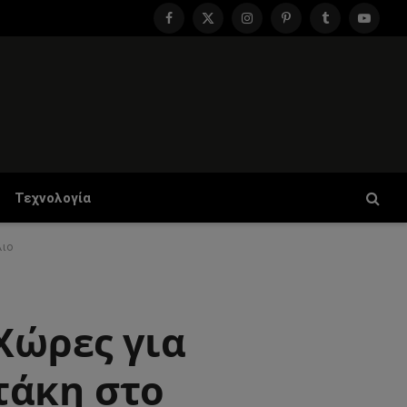
Facebook
X
Instagram
Pinterest
Tumblr
YouTu
(Twitter)
Τεχνολογία
λιο
Χώρες για
τάκη στο