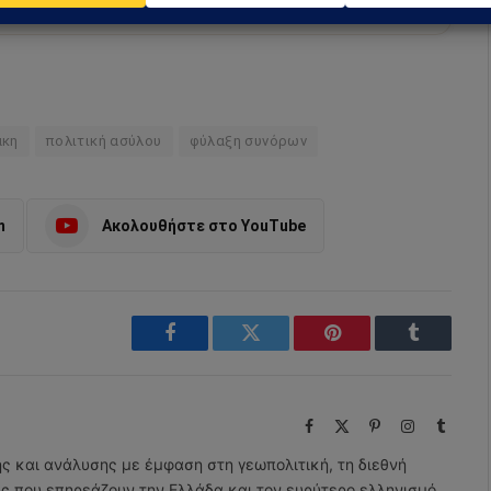
άκη
πολιτική ασύλου
φύλαξη συνόρων
m
Ακολουθήστε στο YouTube
Facebook
Twitter
Pinterest
Tumblr
Facebook
X
Pinterest
Instagram
Tumbl
(Twitter)
ης και ανάλυσης με έμφαση στη γεωπολιτική, τη διεθνή
εις που επηρεάζουν την Ελλάδα και τον ευρύτερο ελληνισμό.