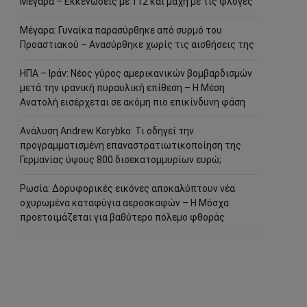
Μέγαρα – Εκκενώσεις με 112 και μάχη με τις φλόγες
Μέγαρα: Γυναίκα παρασύρθηκε από συρμό του
Προαστιακού – Ανασύρθηκε χωρίς τις αισθήσεις της
ΗΠΑ – Ιράν: Νέος γύρος αμερικανικών βομβαρδισμών
μετά την ιρανική πυραυλική επίθεση – Η Μέση
Ανατολή εισέρχεται σε ακόμη πιο επικίνδυνη φάση
Ανάλυση Andrew Korybko: Τι οδηγεί την
προγραμματισμένη επαναστρατιωτικοποίηση της
Γερμανίας ύψους 800 δισεκατομμυρίων ευρώ;
Ρωσία: Δορυφορικές εικόνες αποκαλύπτουν νέα
οχυρωμένα καταφύγια αεροσκαφών – Η Μόσχα
προετοιμάζεται για βαθύτερο πόλεμο φθοράς