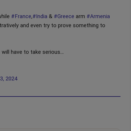
while
#France
,
#India
&
#Greece
arm
#Armenia
ratively and even try to prove something to
 will have to take serious…
23, 2024