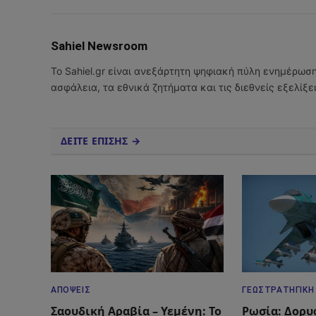
Sahiel Newsroom
Το Sahiel.gr είναι ανεξάρτητη ψηφιακή πύλη ενημέρωσ
ασφάλεια, τα εθνικά ζητήματα και τις διεθνείς εξελίξ
ΔΕΙΤΕ ΕΠΙΣΗΣ →
ΑΠΌΨΕΙΣ
ΓΕΩΣΤΡΑΤΗΓΙΚΉ
Σαουδική Αραβία – Υεμένη: Το
Ρωσία: Δορυ