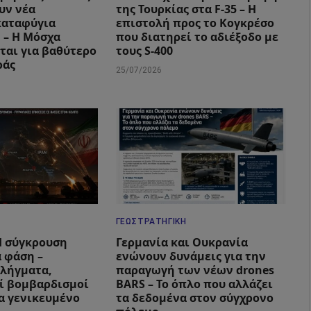
υν νέα
της Τουρκίας στα F-35 – Η
καταφύγια
επιστολή προς το Κογκρέσο
 – Η Μόσχα
που διατηρεί το αδιέξοδο με
ται για βαθύτερο
τους S-400
ράς
25/07/2026
ΓΕΩΣΤΡΑΤΗΓΙΚΉ
 Η σύγκρουση
Γερμανία και Ουκρανία
α φάση –
ενώνουν δυνάμεις για την
λήγματα,
παραγωγή των νέων drones
ί βομβαρδισμοί
BARS – Το όπλο που αλλάζει
ια γενικευμένο
τα δεδομένα στον σύγχρονο