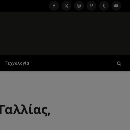
Facebook
X
Instagram
Pinterest
Tumblr
YouTu
(Twitter)
Τεχνολογία
Γαλλίας,