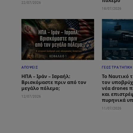
πόλεμο
22/07/2026
18/07/2026
ΑΠΌΨΕΙΣ
ΓΕΩΣΤΡΑΤΗΓΙΚΉ
ΗΠΑ – Ιράν – Ισραήλ:
Το Ναυτικό 
Βρισκόμαστε πριν από τον
τον υποβρύχ
μεγάλο πόλεμο;
νέα drones 
και επιστρέ
12/07/2026
πυρηνικά υ
11/07/2026