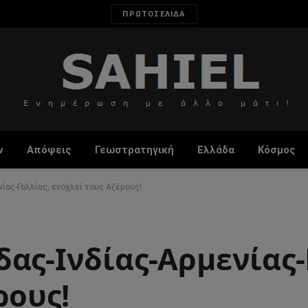
ΠΡΩΤΟΣΕΛΙΔΑ
ν
Απόψεις
Γεωστρατηγική
Ελλάδα
Κόσμος
ίας-Γαλλίας, ενοχλεί τους Αζέρους!
ας-Ινδίας-Αρμενίας-
ρους!