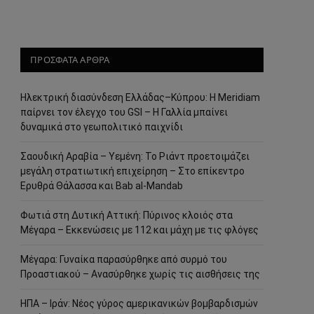
ΠΡΟΣΦΑΤΑ ΑΡΘΡΑ
Ηλεκτρική διασύνδεση Ελλάδας–Κύπρου: Η Meridiam
παίρνει τον έλεγχο του GSI – Η Γαλλία μπαίνει
δυναμικά στο γεωπολιτικό παιχνίδι
Σαουδική Αραβία – Υεμένη: Το Ριάντ προετοιμάζει
μεγάλη στρατιωτική επιχείρηση – Στο επίκεντρο
Ερυθρά Θάλασσα και Bab al-Mandab
Φωτιά στη Δυτική Αττική: Πύρινος κλοιός στα
Μέγαρα – Εκκενώσεις με 112 και μάχη με τις φλόγες
Μέγαρα: Γυναίκα παρασύρθηκε από συρμό του
Προαστιακού – Ανασύρθηκε χωρίς τις αισθήσεις της
ΗΠΑ – Ιράν: Νέος γύρος αμερικανικών βομβαρδισμών