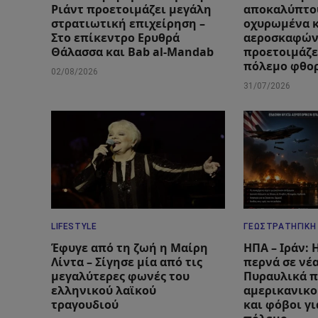
Ριάντ προετοιμάζει μεγάλη
αποκαλύπτο
στρατιωτική επιχείρηση –
οχυρωμένα 
Στο επίκεντρο Ερυθρά
αεροσκαφών
Θάλασσα και Bab al-Mandab
προετοιμάζε
πόλεμο φθο
02/08/2026
31/07/2026
LIFESTYLE
ΓΕΩΣΤΡΑΤΗΓΙΚΉ
Έφυγε από τη ζωή η Μαίρη
ΗΠΑ – Ιράν:
Λίντα – Σίγησε μία από τις
περνά σε νέ
μεγαλύτερες φωνές του
Πυραυλικά π
ελληνικού λαϊκού
αμερικανικο
τραγουδιού
και φόβοι γ