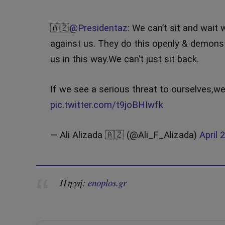
🇦🇿
@Presidentaz
: We can’t sit and wait 
against us. They do this openly & demonst
us in this way.We can’t just sit back.
If we see a serious threat to ourselves,we
pic.twitter.com/t9joBHIwfk
— Ali Alizada 🇦🇿 (@Ali_F_Alizada)
April 
Πηγή:
enoplos.gr