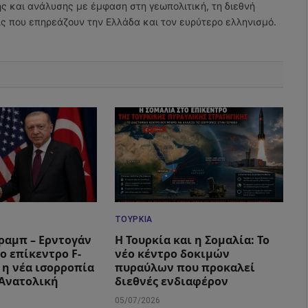
ης και ανάλυσης με έμφαση στη γεωπολιτική, τη διεθνή
εις που επηρεάζουν την Ελλάδα και τον ευρύτερο ελληνισμό.
ΤΟΥΡΚΊΑ
ραμπ – Ερντογάν
Η Τουρκία και η Σομαλία: Το
ο επίκεντρο F-
νέο κέντρο δοκιμών
ι η νέα ισορροπία
πυραύλων που προκαλεί
 Ανατολική
διεθνές ενδιαφέρον
05/07/2026