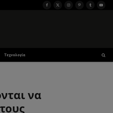
Facebook
X
Instagram
Pinterest
Tumblr
YouTu
(Twitter)
Τεχνολογία
ονται να
τους