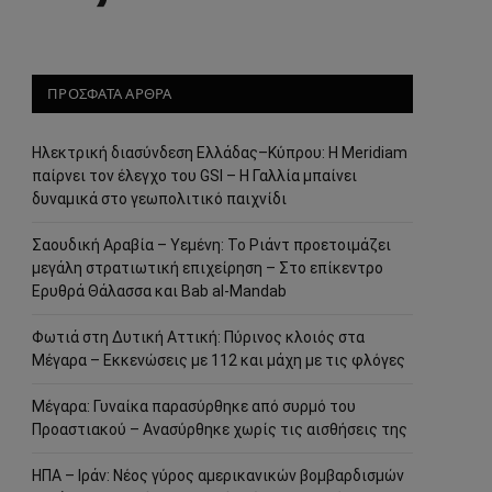
ΠΡΟΣΦΑΤΑ ΑΡΘΡΑ
Ηλεκτρική διασύνδεση Ελλάδας–Κύπρου: Η Meridiam
παίρνει τον έλεγχο του GSI – Η Γαλλία μπαίνει
δυναμικά στο γεωπολιτικό παιχνίδι
Σαουδική Αραβία – Υεμένη: Το Ριάντ προετοιμάζει
μεγάλη στρατιωτική επιχείρηση – Στο επίκεντρο
Ερυθρά Θάλασσα και Bab al-Mandab
Φωτιά στη Δυτική Αττική: Πύρινος κλοιός στα
Μέγαρα – Εκκενώσεις με 112 και μάχη με τις φλόγες
Μέγαρα: Γυναίκα παρασύρθηκε από συρμό του
Προαστιακού – Ανασύρθηκε χωρίς τις αισθήσεις της
ΗΠΑ – Ιράν: Νέος γύρος αμερικανικών βομβαρδισμών