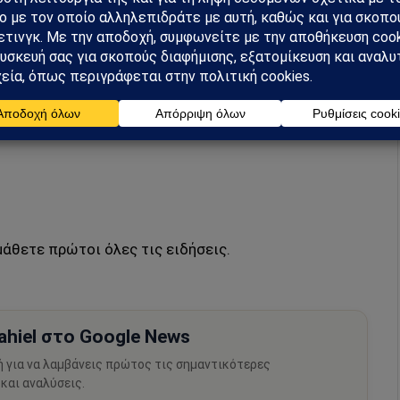
ιοχή και στον κόσμο”, δήλωσε.
ς-Αζερμπαϊτζάν δεν περιορίζεται στο πετρέλαιο και
σης δυνατότητες για ανανεώσιμες πηγές ενέργειας”.
που θα προμηθεύεται στην Ευρώπη θα αυξηθεί το
μάθετε πρώτοι όλες τις ειδήσεις.
hiel στο Google News
ή για να λαμβάνεις πρώτος τις σημαντικότερες
 και αναλύσεις.