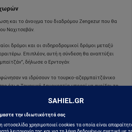
 χωρών
ωση και το άνοιγμα του διαδρόμου Zengezur που θα
του Ναχιτσεβάν.
αίοι δρόμοι και οι σιδηροδρομικοί δρόμοι μεταξύ
περαιτέρω. Επιπλέον, αυτή η σύνδεση θα αναπτύξει
μπαϊτζάν”, δήλωσε ο Ερντογάν.
μφώνησαν να ιδρύσουν το τουρκο-αζερμπαϊτζάνικο
σης ότι η Τουρκική Δημοκρατία μπορεί να ανοίξει το
Καραμπάχ του Αζερμπαϊτζάν.
ίσης τη σημασία της συνεχούς βελτίωσης των δεσμών
 της Τουρκίας και του Αζερμπαϊτζάν είναι ένας
 περιοχής και την ασφάλειά της. Η συνεργασία μας