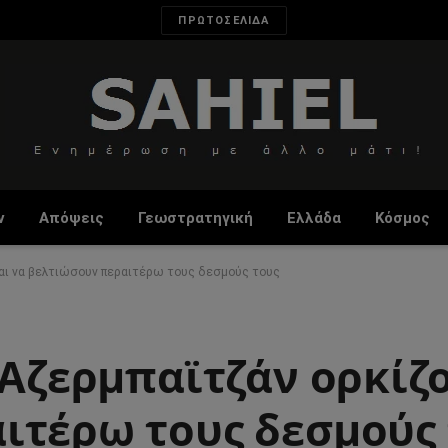
ΠΡΩΤΟΣΕΛΙΔΑ
ν
Απόψεις
Γεωστρατηγική
Ελλάδα
Κόσμος
ται να βελτιώσουν περαιτέρω τους δεσμούς τους
 Αζερμπαϊτζάν ορκίζ
ιτέρω τους δεσμούς 