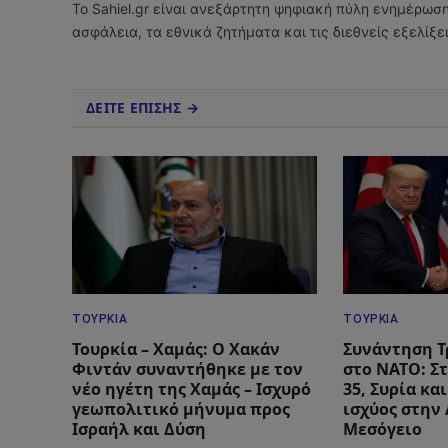
Το Sahiel.gr είναι ανεξάρτητη ψηφιακή πύλη ενημέρωσ
ασφάλεια, τα εθνικά ζητήματα και τις διεθνείς εξελίξ
ΔΕΙΤΕ ΕΠΙΣΗΣ →
ΤΟΥΡΚΊΑ
ΤΟΥΡΚΊΑ
Τουρκία – Χαμάς: Ο Χακάν
Συνάντηση Τ
Φιντάν συναντήθηκε με τον
στο ΝΑΤΟ: Στ
νέο ηγέτη της Χαμάς – Ισχυρό
35, Συρία κα
γεωπολιτικό μήνυμα προς
ισχύος στην
Ισραήλ και Δύση
Μεσόγειο