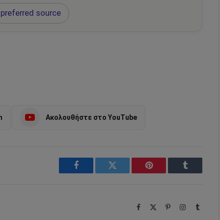
preferred source
m
Ακολουθήστε στο YouTube
Facebook
Twitter
Pinterest
Tumblr
Facebook
X
Pinterest
Instagram
Tumbl
(Twitter)