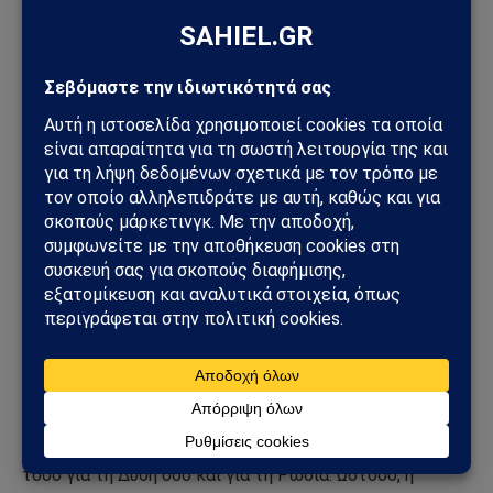
εσωτερικών και εξωτερικών προβλημάτων της. Το
ΝΑΤΟ, με τον ένα ή τον άλλο τρόπο, εγγυάται μέχρι
σήμερα τη στρατηγική ασφάλεια της τουρκικής
κρατικής υπόστασης. Ταυτόχρονα, η ίδια η Τουρκία
συμμετέχει στην αμερικανική στρατηγική πορεία της
ανατολικής επέκτασης του ΝΑΤΟ σε σχέση με τις
τουρκικές χώρες του μετασοβιετικού χώρου. Στο
Αζερμπαϊτζάν, για παράδειγμα, η Άγκυρα έχει ήδη
εφαρμόσει τη φόρμουλα “Ένα έθνος, δύο κράτη”, έχει
ουσιαστικά ενσωματώσει τις ένοπλες δυνάμεις των
δύο χωρών και τώρα προσπαθεί να επεκτείνει τη
ζώνη επιρροής της στην Κεντρική Ασία μέσω του
Οργανισμού Τουρκικών Κρατών (OTS) και του σχεδίου
“Τουρκικός Στρατός”.
Η Τουρκία ήταν και παραμένει ένας δύσκολος εταίρος
τόσο για τη Δύση όσο και για τη Ρωσία. Ωστόσο, η