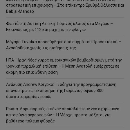
στρατιωτική επιχείρηση – Στο επίκεντρο Ερυθρά Θάλασσα και
Bab al-Mandab
Φωτιά στη Δυτική Αττική: Πύρινος κλοιός στα Μέγαρα –
Εκκενώσεις με 112 και μάχη με τις φλόγες
Μέγαρα: Γυναίκα παρασύρθηκε από συρμό του Προαστιακού –
Ανασύρθηκε χωρίς τις αισθήσεις της
ΗΠΑ – Ιράν: Νέος γύρος αμερικανικών βομβαρδισμών μετά την
ιρανική πυραυλική επίθεση – Η Μέση Ανατολή εισέρχεται σε
ακόμη πιο επικίνδυνη φάση
Ανάλυση Andrew Korybko: Τι οδηγεί την προγραμματισμένη
επαναστρατιωτικοποίηση της Γερμανίας ύψους 800
δισεκατομμυρίων ευρώ;
Ρωσία: Δορυφορικές εικόνες αποκαλύπτουν νέα οχυρωμένα
καταφύγια αεροσκαφών – Η Μόσχα προετοιμάζεται για
βαθύτερο πόλεμο φθοράς