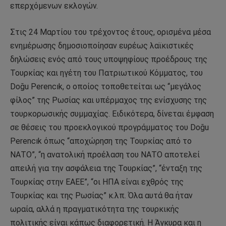
επερχόμενων εκλογών.
Στις 24 Μαρτίου του τρέχοντος έτους, ορισμένα μέσα
ενημέρωσης δημοσιοποίησαν ευρέως λαϊκιστικές
δηλώσεις ενός από τους υποψηφίους προέδρους της
Τουρκίας και ηγέτη του Πατριωτικού Κόμματος, του
Doğu Perencık, ο οποίος τοποθετείται ως “μεγάλος
φίλος” της Ρωσίας και υπέρμαχος της ενίσχυσης της
τουρκορωσικής συμμαχίας. Ειδικότερα, δίνεται έμφαση
σε θέσεις του προεκλογικού προγράμματος του Doğu
Perencık όπως “αποχώρηση της Τουρκίας από το
ΝΑΤΟ”, “η ανατολική προέλαση του ΝΑΤΟ αποτελεί
απειλή για την ασφάλεια της Τουρκίας”, “ένταξη της
Τουρκίας στην ΕΑΕΕ”, “οι ΗΠΑ είναι εχθρός της
Τουρκίας και της Ρωσίας” κ.λπ. Όλα αυτά θα ήταν
ωραία, αλλά η πραγματικότητα της τουρκικής
πολιτικής είναι κάπως διαφορετική. Η Άγκυρα και η