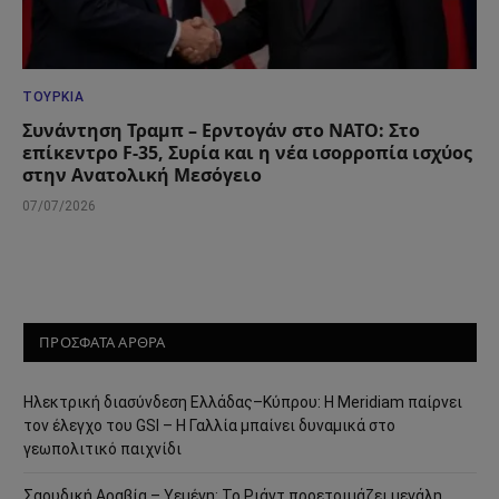
ΤΟΥΡΚΊΑ
Συνάντηση Τραμπ – Ερντογάν στο ΝΑΤΟ: Στο
επίκεντρο F-35, Συρία και η νέα ισορροπία ισχύος
στην Ανατολική Μεσόγειο
07/07/2026
ΠΡΟΣΦΑΤΑ ΑΡΘΡΑ
Ηλεκτρική διασύνδεση Ελλάδας–Κύπρου: Η Meridiam παίρνει
τον έλεγχο του GSI – Η Γαλλία μπαίνει δυναμικά στο
γεωπολιτικό παιχνίδι
Σαουδική Αραβία – Υεμένη: Το Ριάντ προετοιμάζει μεγάλη