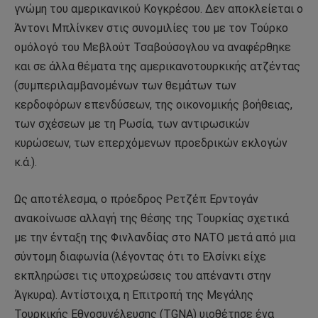
γνώμη του αμερικανικού Κογκρέσου. Δεν αποκλείεται ο
Άντονι Μπλίνκεν στις συνομιλίες του με τον Τούρκο
ομόλογό του Μεβλούτ Τσαβούσογλου να αναφέρθηκε
και σε άλλα θέματα της αμερικανοτουρκικής ατζέντας
(συμπεριλαμβανομένων των θεμάτων των
κερδοφόρων επενδύσεων, της οικονομικής βοήθειας,
των σχέσεων με τη Ρωσία, των αντιρωσικών
κυρώσεων, των επερχόμενων προεδρικών εκλογών
κ.ά.).
Ως αποτέλεσμα, ο πρόεδρος Ρετζέπ Ερντογάν
ανακοίνωσε αλλαγή της θέσης της Τουρκίας σχετικά
με την ένταξη της Φινλανδίας στο ΝΑΤΟ μετά από μια
σύντομη διαφωνία (λέγοντας ότι το Ελσίνκι είχε
εκπληρώσει τις υποχρεώσεις του απέναντι στην
Άγκυρα). Αντίστοιχα, η Επιτροπή της Μεγάλης
Τουρκικής Εθνοσυνέλευσης (TGNA) υιοθέτησε ένα