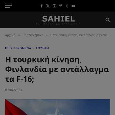
Facebook
X
Instagram
Pinterest
Tumblr
YouTube
(Twitter)
»
»
Αρχική
Προτεινόμενα
Η τουρκική κίνηση, Φινλανδία με αντάλλαγμα τα F-16;
ΠΡΟΤΕΙΝΌΜΕΝΑ
ΤΟΥΡΚΊΑ
Η τουρκική κίνηση,
Φινλανδία με αντάλλαγμα
τα F-16;
09/04/2023