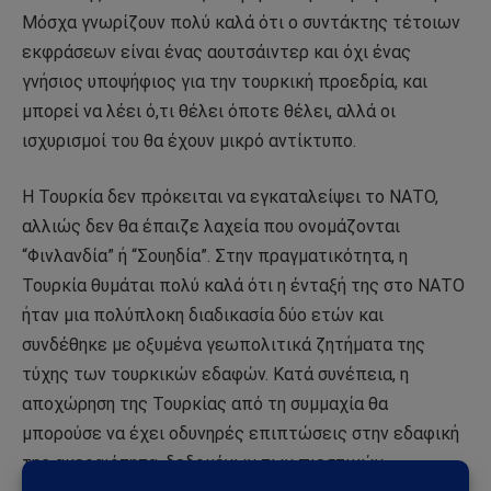
Μόσχα γνωρίζουν πολύ καλά ότι ο συντάκτης τέτοιων
εκφράσεων είναι ένας αουτσάιντερ και όχι ένας
γνήσιος υποψήφιος για την τουρκική προεδρία, και
μπορεί να λέει ό,τι θέλει όποτε θέλει, αλλά οι
ισχυρισμοί του θα έχουν μικρό αντίκτυπο.
Η Τουρκία δεν πρόκειται να εγκαταλείψει το ΝΑΤΟ,
αλλιώς δεν θα έπαιζε λαχεία που ονομάζονται
“Φινλανδία” ή “Σουηδία”. Στην πραγματικότητα, η
Τουρκία θυμάται πολύ καλά ότι η ένταξή της στο ΝΑΤΟ
ήταν μια πολύπλοκη διαδικασία δύο ετών και
συνδέθηκε με οξυμένα γεωπολιτικά ζητήματα της
τύχης των τουρκικών εδαφών. Κατά συνέπεια, η
αποχώρηση της Τουρκίας από τη συμμαχία θα
μπορούσε να έχει οδυνηρές επιπτώσεις στην εδαφική
της ακεραιότητα, δεδομένων των πιεστικών