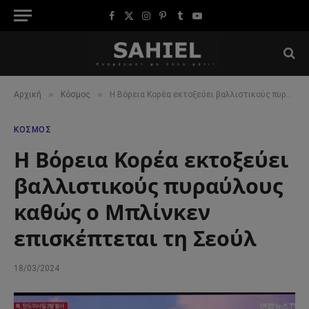
Facebook
X
Instagram
Pinterest
Tumblr
YouTube
(Twitter)
»
»
Αρχική
Κόσμος
Η Βόρεια Κορέα εκτοξεύει βαλλιστικούς πυραύλους καθώς ο Μπλίνκεν επισκέπτεται τη Σεούλ
ΚΌΣΜΟΣ
Η Βόρεια Κορέα εκτοξεύει
βαλλιστικούς πυραύλους
καθώς ο Μπλίνκεν
επισκέπτεται τη Σεούλ
18/03/2024