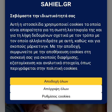
ΚΌΣΜΟΣ
Στενά του Ορμούζ: Το μεγάλο όπλο στρατηγικής
ισχύος του Ιράν – Οι 6 όροι που θέτει η Τεχεράνη
στις ΗΠΑ
09/08/2026