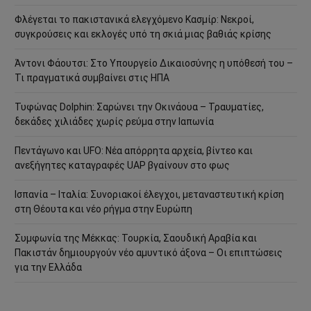
Φλέγεται το πακιστανικά ελεγχόμενο Κασμίρ: Νεκροί,
συγκρούσεις και εκλογές υπό τη σκιά μιας βαθιάς κρίσης
Άντονι Φάουτσι: Στο Υπουργείο Δικαιοσύνης η υπόθεσή του –
Τι πραγματικά συμβαίνει στις ΗΠΑ
Τυφώνας Dolphin: Σαρώνει την Οκινάουα – Τραυματίες,
δεκάδες χιλιάδες χωρίς ρεύμα στην Ιαπωνία
Πεντάγωνο και UFO: Νέα απόρρητα αρχεία, βίντεο και
ανεξήγητες καταγραφές UAP βγαίνουν στο φως
Ισπανία – Ιταλία: Συνοριακοί έλεγχοι, μεταναστευτική κρίση
στη Θέουτα και νέο ρήγμα στην Ευρώπη
Συμφωνία της Μέκκας: Τουρκία, Σαουδική Αραβία και
Πακιστάν δημιουργούν νέο αμυντικό άξονα – Οι επιπτώσεις
για την Ελλάδα