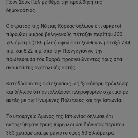
Γιουν Σουκ Γιολ με θέμα την προώθηση της
δημοκρατίας.
Ο στρατός της Νότιας Κορέας δήλωσε ότι αρκετοί
πύραυλοι μικρού βεληνεκούς πέταξαν περίπου 300
χιλιόμετρα (186 μίλια) αφού εκτοξεύθηκαν μεταξύ 7:44
π.μ. και 8:22 π.μ. από την Πιονγκγιάνγκ, την
πρωτεύουσα του Βορρά, προσγειώνοντας τους στα
ανοικτά της ανατολικής ακτής.
Καταδίκασε τις εκτοξεύσεις ως “ξεκάθαρη πρόκληση”
και δήλωσε ότι ανταλλάσσει πληροφορίες σχετικά με
αυτές με τις Ηνωμένες Πολιτείες και την Ιαπωνία.
Το υπουργείο Άμυνας της Ιαπωνίας δήλωσε ότι
εκτοξεύθηκαν τρεις πύραυλοι και διένυσαν περίπου
350 χιλιόμετρα, με μέγιστο ύψος 50 χιλιόμετρα.