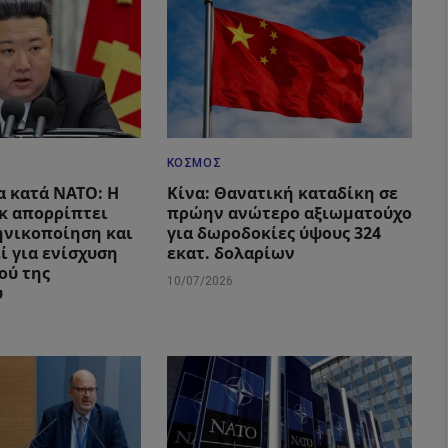
ΚΌΣΜΟΣ
α κατά ΝΑΤΟ: Η
Κίνα: Θανατική καταδίκη σε
κ απορρίπτει
πρώην ανώτερο αξιωματούχο
ηνικοποίηση και
για δωροδοκίες ύψους 324
ί για ενίσχυση
εκατ. δολαρίων
ού της
10/07/2026
υ