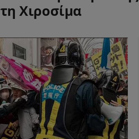
στη Χιροσίμα