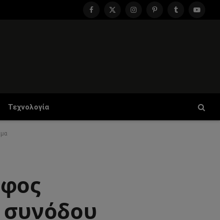
Facebook
X
Instagram
Pinterest
Tumblr
YouTu
(Twitter)
Τεχνολογία
ίμα
αφος
ς συνόδου