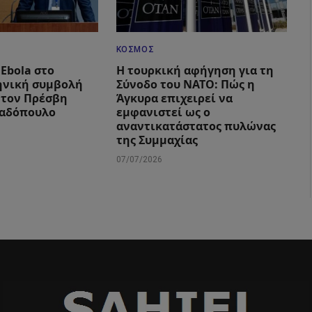
ΚΌΣΜΟΣ
Ebola στο
Η τουρκική αφήγηση για τη
ηνική συμβολή
Σύνοδο του ΝΑΤΟ: Πώς η
 τον Πρέσβη
Άγκυρα επιχειρεί να
αδόπουλο
εμφανιστεί ως ο
αναντικατάστατος πυλώνας
της Συμμαχίας
07/07/2026