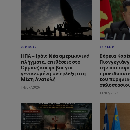
ΚΌΣΜΟΣ
ΚΌΣΜΟΣ
ΗΠΑ – Ιράν: Νέα αμερικανικά
Βόρεια Κορέ
πλήγματα, επιθέσεις στο
Πιονγκγιάνγ
Ορμούζ και φόβοι για
την αποπυρ
γενικευμένη ανάφλεξη στη
προειδοποιε
Μέση Ανατολή
του πυρηνικ
οπλοστασίο
14/07/2026
11/07/2026