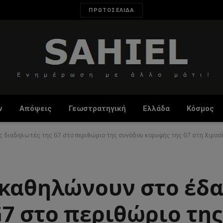
ΠΡΩΤΟΣΕΛΙΔΑ
ν
Απόψεις
Γεωστρατηγική
Ελλάδα
Κόσμος
ς διαδηλωτές της G7 στο περιθώριο της συνόδου κορυφής της G7 στη Χιροσ
 καθηλώνουν στο έδ
G7 στο περιθώριο τη