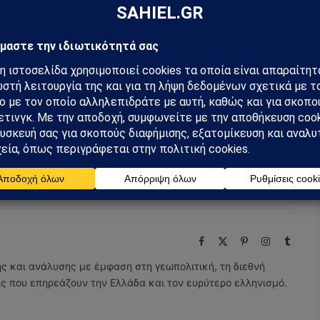
m
Ακολουθήστε στο YouTube
Facebook
Twitter
Pinterest
Tumblr
Facebook
X
Pinterest
Instagram
Tumbl
(Twitter)
ης και ανάλυσης με έμφαση στη γεωπολιτική, τη διεθνή
εις που επηρεάζουν την Ελλάδα και τον ευρύτερο ελληνισμό.