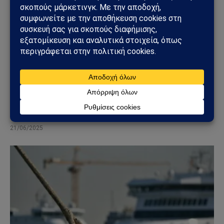
ΔΕΛΤΊΟ ΤΎΠΟΥ
Νομική Δήλωση σχετικά με την Επιθετική Πράξη
του Ισραηλινού Καθεστώτος κατά της Τεχεράνης
και Άλλων Πόλεων της Ισλαμικής Δημοκρατίας
του Ιράν
21/06/2025