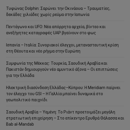
Τυφώνας Dolphin: Σαρώνει την Οκινάουα – Τραυματίες,
δεκάδες χιλιάδες χωρίς ρεύμα στην Ιαπωνία
Πεντάγωνο και UFO: Νέα απόρρητα αρχεία, βίντεο και
ανεξήγητες καταγραφές UAP βγαίνουν στο φως
Ισπανία – Ιταλία: Συνοριακοί έλεγχοι, μεταναστευτική κρίση
στη Θέουτα και νέο ρήγμα στην Ευρώπη
Συμφωνία της Μέκκας: Τουρκία, Σαουδική Αραβία και
Πακιστάν δημιουργούν νέο αμυντικό άξονα – Οι επιπτώσεις
για την Ελλάδα
Ηλεκτρική διασύνδεση Ελλάδας–Κύπρου: Η Meridiam παίρνει
τον έλεγχο του GSI – Η Γαλλία μπαίνει δυναμικά στο
γεωπολιτικό παιχνίδι
Σαουδική Αραβία – Υεμένη: Το Ριάντ προετοιμάζει μεγάλη
στρατιωτική επιχείρηση – Στο επίκεντρο Ερυθρά Θάλασσα και
Bab al-Mandab