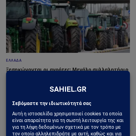
ΕΛΛΆΔΑ
Ξεσηκώνονται οι αγρότες: Μεγάλο συλλαλητήριο
στην Πάτρα και κινητοποιήσεις σε
Αιτωλοακαρνανία, Ηλεία και Αχαΐα
08/11/2025