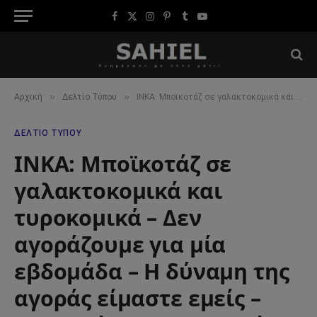
Facebook
X
Instagram
Pinterest
Tumblr
YouTube
(Twitter)
»
»
Αρχική
Δελτίο Τύπου
INKA: Μποϊκοτάζ σε γαλακτοκομικά και τυροκομικά – Δεν αγοράζουμε για μία εβδομάδα – Η δύναμη της αγοράς είμαστε εμείς – «Σφαλιάρα» στο «καλάθι του φτωχού» της κυβέρνησης
ΔΕΛΤΊΟ ΤΎΠΟΥ
INKA: Μποϊκοτάζ σε
γαλακτοκομικά και
τυροκομικά – Δεν
αγοράζουμε για μία
εβδομάδα – Η δύναμη της
αγοράς είμαστε εμείς –