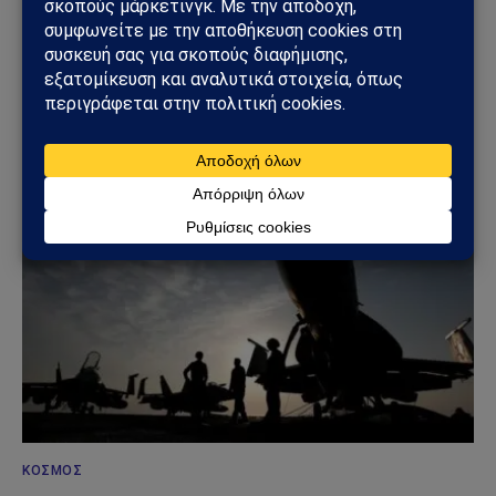
ΚΌΣΜΟΣ
Ουκρανικά drones έπληξαν τη Wildberries: Στόχος
η «καρδιά» της ρωσικής εφοδιαστικής αλυσίδας
18/07/2026
ΚΌΣΜΟΣ