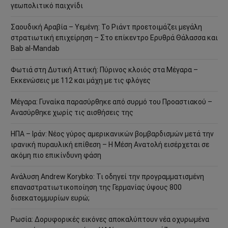
γεωπολιτικό παιχνίδι
Σαουδική Αραβία – Υεμένη: Το Ριάντ προετοιμάζει μεγάλη
στρατιωτική επιχείρηση – Στο επίκεντρο Ερυθρά Θάλασσα και
Bab al-Mandab
Φωτιά στη Δυτική Αττική: Πύρινος κλοιός στα Μέγαρα –
Εκκενώσεις με 112 και μάχη με τις φλόγες
Μέγαρα: Γυναίκα παρασύρθηκε από συρμό του Προαστιακού –
Ανασύρθηκε χωρίς τις αισθήσεις της
ΗΠΑ – Ιράν: Νέος γύρος αμερικανικών βομβαρδισμών μετά την
ιρανική πυραυλική επίθεση – Η Μέση Ανατολή εισέρχεται σε
ακόμη πιο επικίνδυνη φάση
Ανάλυση Andrew Korybko: Τι οδηγεί την προγραμματισμένη
επαναστρατιωτικοποίηση της Γερμανίας ύψους 800
δισεκατομμυρίων ευρώ;
Ρωσία: Δορυφορικές εικόνες αποκαλύπτουν νέα οχυρωμένα