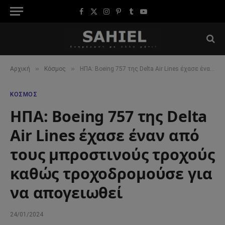
Facebook
X
Instagram
Pinterest
Tumblr
YouTube
(Twitter)
»
»
Αρχική
Κόσμος
ΗΠΑ: Boeing 757 της Delta Air Lines έχασε έναν από τους μπροστινούς τροχούς καθώς τροχοδρομούσε για να απογειωθεί
ΚΌΣΜΟΣ
ΗΠΑ: Boeing 757 της Delta
Air Lines έχασε έναν από
τους μπροστινούς τροχούς
καθώς τροχοδρομούσε για
να απογειωθεί
24/01/2024