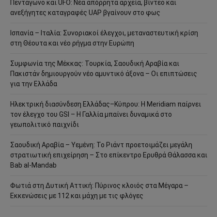
Πεντάγωνο και UFO: Νέα απόρρητα αρχεία, βίντεο και
ανεξήγητες καταγραφές UAP βγαίνουν στο φως
Ισπανία – Ιταλία: Συνοριακοί έλεγχοι, μεταναστευτική κρίση
στη Θέουτα και νέο ρήγμα στην Ευρώπη
Συμφωνία της Μέκκας: Τουρκία, Σαουδική Αραβία και
Πακιστάν δημιουργούν νέο αμυντικό άξονα – Οι επιπτώσεις
για την Ελλάδα
Ηλεκτρική διασύνδεση Ελλάδας–Κύπρου: Η Meridiam παίρνει
τον έλεγχο του GSI – Η Γαλλία μπαίνει δυναμικά στο
γεωπολιτικό παιχνίδι
Σαουδική Αραβία – Υεμένη: Το Ριάντ προετοιμάζει μεγάλη
στρατιωτική επιχείρηση – Στο επίκεντρο Ερυθρά Θάλασσα και
Bab al-Mandab
Φωτιά στη Δυτική Αττική: Πύρινος κλοιός στα Μέγαρα –
Εκκενώσεις με 112 και μάχη με τις φλόγες