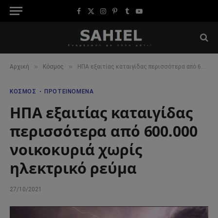
Facebook
X
Instagram
Pinterest
Tumblr
YouTube
(Twitter)
»
»
Αρχική
Κόσμος
ΗΠΑ εξαιτίας καταιγίδας περισσότερα από 600.000 νοικοκυριά χωρίς ηλεκτρικό ρεύμα
ΚΌΣΜΟΣ
ΠΡΟΤΕΙΝΌΜΕΝΑ
ΗΠΑ εξαιτίας καταιγίδας
περισσότερα από 600.000
νοικοκυριά χωρίς
ηλεκτρικό ρεύμα
27/10/2021