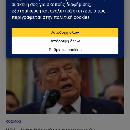
ΚΌΣΜΟΣ
Ισπανία – Ιταλία: Συνοριακοί έλεγχοι,
μεταναστευτική κρίση στη Θέουτα και νέο ρήγμα
στην Ευρώπη
08/08/2026
ΚΌΣΜΟΣ