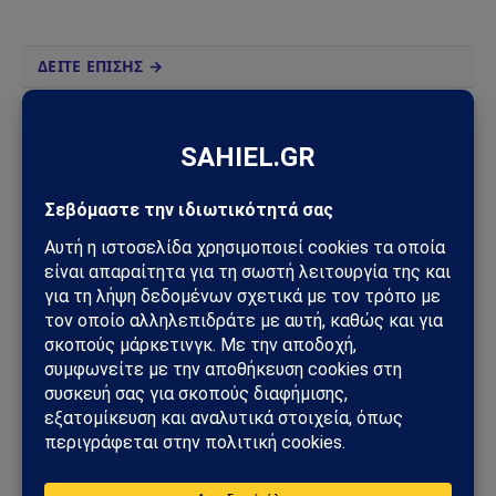
ΔΕΙΤΕ ΕΠΙΣΗΣ →
ΑΠΌΨΕΙΣ
Σαουδική Αραβία – Υεμένη: Το Ριάντ προετοιμάζει
μεγάλη στρατιωτική επιχείρηση – Στο επίκεντρο
Ερυθρά Θάλασσα και Bab al-Mandab