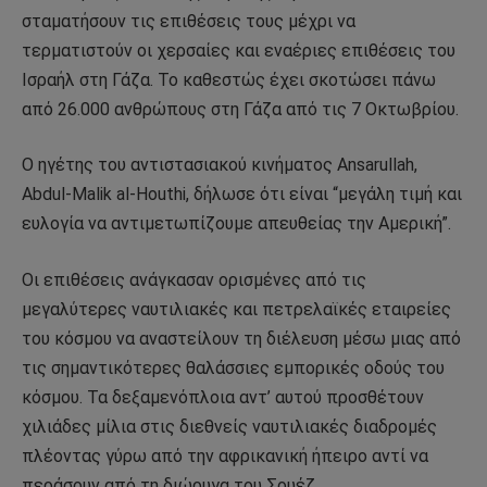
σταματήσουν τις επιθέσεις τους μέχρι να
τερματιστούν οι χερσαίες και εναέριες επιθέσεις του
Ισραήλ στη Γάζα. Το καθεστώς έχει σκοτώσει πάνω
από 26.000 ανθρώπους στη Γάζα από τις 7 Οκτωβρίου.
Ο ηγέτης του αντιστασιακού κινήματος Ansarullah,
Abdul-Malik al-Houthi, δήλωσε ότι είναι “μεγάλη τιμή και
ευλογία να αντιμετωπίζουμε απευθείας την Αμερική”.
Οι επιθέσεις ανάγκασαν ορισμένες από τις
μεγαλύτερες ναυτιλιακές και πετρελαϊκές εταιρείες
του κόσμου να αναστείλουν τη διέλευση μέσω μιας από
τις σημαντικότερες θαλάσσιες εμπορικές οδούς του
κόσμου. Τα δεξαμενόπλοια αντ’ αυτού προσθέτουν
χιλιάδες μίλια στις διεθνείς ναυτιλιακές διαδρομές
πλέοντας γύρω από την αφρικανική ήπειρο αντί να
περάσουν από τη διώρυγα του Σουέζ.