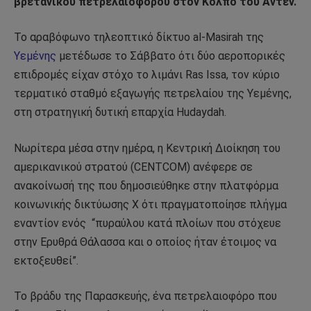
βρετανικού πετρελαιοφόρου στον Κόλπο του Άντεν.
Το αραβόφωνο τηλεοπτικό δίκτυο al-Masirah της
Υεμένης
μετέδωσε το Σάββατο ότι δύο αεροπορικές
επιδρομές είχαν στόχο το λιμάνι Ras Issa, τον κύριο
τερματικό σταθμό εξαγωγής πετρελαίου της Υεμένης,
στη στρατηγική δυτική επαρχία Hudaydah.
Νωρίτερα μέσα στην ημέρα, η Κεντρική Διοίκηση του
αμερικανικού στρατού (CENTCOM) ανέφερε σε
ανακοίνωσή της που δημοσιεύθηκε στην πλατφόρμα
κοινωνικής δικτύωσης X ότι πραγματοποίησε πλήγμα
εναντίον ενός “πυραύλου κατά πλοίων που στόχευε
στην Ερυθρά Θάλασσα και ο οποίος ήταν έτοιμος να
εκτοξευθεί”.
Το βράδυ της Παρασκευής, ένα πετρελαιοφόρο που