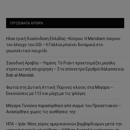
ΠΡΟΣΦΑΤΑ ΑΡΘΡΑ
Ηλεκτρική διασύνδεση Ελλάδας–Κύπρου: Η Meridiam παίρνει
τον έλεγχο του GSI – Η Γαλλία μπαίνει δυναμικά στο
γεωπολιτικό παιχνίδι
Σαουδική Αραβία – Υεμένη: Το Ριάντ προετοιμάζει μεγάλη
στρατιωτική επιχείρηση – Στο επίκεντρο Ερυθρά Θάλασσα και
Bab al-Mandab
Φωτιά στη Δυτική Αττική: Πύρινος κλοιός στα Μέγαρα –
Εκκενώσεις με 112 και μάχη με τις φλόγες
Μέγαρα: Γυναίκα παρασύρθηκε από συρμό του Προαστιακού –
Ανασύρθηκε χωρίς τις αισθήσεις της
ΗΠΑ – Ιράν: Νέος γύρος αμερικανικών βομβαρδισμών μετά την
ιρανική πυραυλική επίθεση – Η Μέση Ανατολή εισέρχεται σε