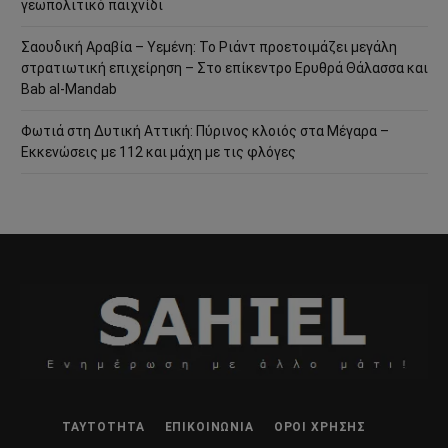
γεωπολιτικό παιχνίδι
Σαουδική Αραβία – Υεμένη: Το Ριάντ προετοιμάζει μεγάλη
στρατιωτική επιχείρηση – Στο επίκεντρο Ερυθρά Θάλασσα και
Bab al-Mandab
Φωτιά στη Δυτική Αττική: Πύρινος κλοιός στα Μέγαρα –
Εκκενώσεις με 112 και μάχη με τις φλόγες
ΤΑΥΤΌΤΗΤΑ
ΕΠΙΚΟΙΝΩΝΊΑ
ΌΡΟΙ ΧΡΉΣΗΣ