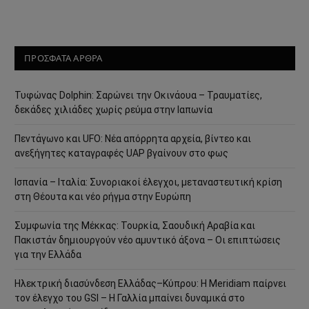
ΠΡΟΣΦΑΤΑ ΑΡΘΡΑ
Τυφώνας Dolphin: Σαρώνει την Οκινάουα – Τραυματίες,
δεκάδες χιλιάδες χωρίς ρεύμα στην Ιαπωνία
Πεντάγωνο και UFO: Νέα απόρρητα αρχεία, βίντεο και
ανεξήγητες καταγραφές UAP βγαίνουν στο φως
Ισπανία – Ιταλία: Συνοριακοί έλεγχοι, μεταναστευτική κρίση
στη Θέουτα και νέο ρήγμα στην Ευρώπη
Συμφωνία της Μέκκας: Τουρκία, Σαουδική Αραβία και
Πακιστάν δημιουργούν νέο αμυντικό άξονα – Οι επιπτώσεις
για την Ελλάδα
Ηλεκτρική διασύνδεση Ελλάδας–Κύπρου: Η Meridiam παίρνει
τον έλεγχο του GSI – Η Γαλλία μπαίνει δυναμικά στο