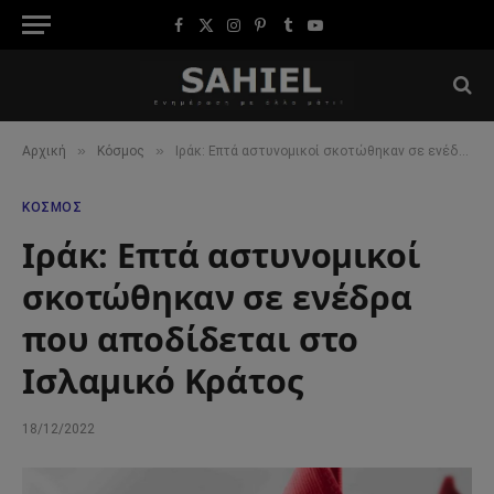
Facebook
X
Instagram
Pinterest
Tumblr
YouTube
(Twitter)
»
»
Αρχική
Κόσμος
Ιράκ: Επτά αστυνομικοί σκοτώθηκαν σε ενέδρα που αποδίδεται στο Ισλαμικό Κράτος
ΚΌΣΜΟΣ
Ιράκ: Επτά αστυνομικοί
σκοτώθηκαν σε ενέδρα
που αποδίδεται στο
Ισλαμικό Κράτος
18/12/2022