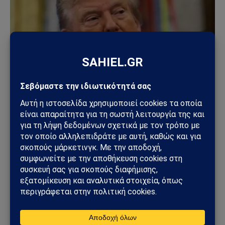
ΚΌΣΜΟΣ
ΗΠΑ – Ιράν: Νέος γύρος αμερικανικών
βομβαρδισμών μετά την ιρανική πυραυλική
επίθεση – Η Μέση Ανατολή εισέρχεται σε ακόμη
πιο επικίνδυνη φάση
31/07/2026