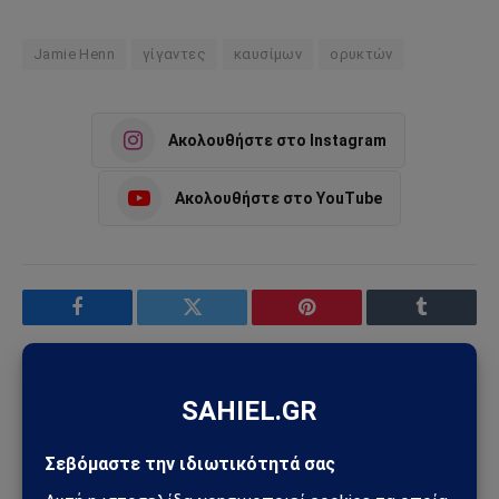
Jamie Henn
γίγαντες
καυσίμων
ορυκτών
Ακολουθήστε στο Instagram
Ακολουθήστε στο YouTube
Facebook
Twitter
Pinterest
Tumblr
Sahiel Newsroom
Facebook
X
Pinterest
Instagram
Tumblr
(Twitter)
Το Sahiel.gr είναι ανεξάρτητη ψηφιακή πύλη ενημέρωσης