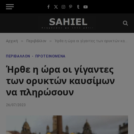
Facebook
X
Instagram
Pinterest
Tumblr
YouTube
(Twitter)
»
»
Αρχική
Περιβάλλον
Ήρθε η ώρα οι γίγαντες των ορυκτών καυσίμων να πληρώσουν
ΠΕΡΙΒΆΛΛΟΝ
ΠΡΟΤΕΙΝΌΜΕΝΑ
Ήρθε η ώρα οι γίγαντες
των ορυκτών καυσίμων
να πληρώσουν
26/07/2023