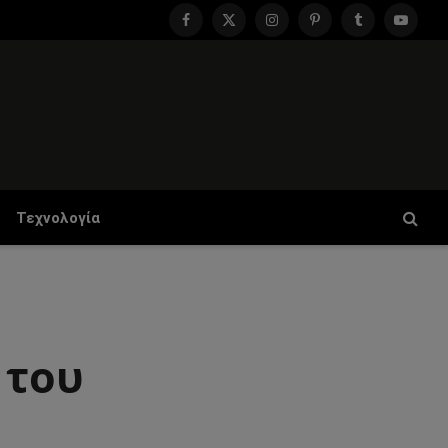
Facebook
X
Instagram
Pinterest
Tumblr
YouTu
(Twitter)
Τεχνολογία
 του