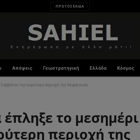
ΠΡΩΤΟΣΕΛΙΔΑ
ν
Απόψεις
Γεωστρατηγική
Ελλάδα
Κόσμος
υ Σαββάτου την ευρύτερη περιοχή της Κεφαλονιάς
 έπληξε το μεσημέρι
ρύτερη περιοχή της