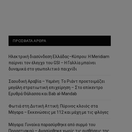
ΠΡΟΣΦΑΤΑ ΑΡΘΡΑ
Ηλεκτρική διασύνδεση Ελλάδας–Κύπρου: Η Meridiam
παίρνει τον έλεγχο του GSI – Η Γαλλία μπαίνει
δυναμικά στο γεωπολιτικό παιχνίδι
Σαουδική Αραβία – Υεμένη: Το Ριάντ προετοιμάζει
μεγάλη στρατιωτική επιχείρηση – Στο επίκεντρο
Ερυθρά Θάλασσα και Bab al-Mandab
Φωτιά στη Δυτική Αττική: Πύρινος κλοιός στα
Μέγαρα – Εκκενώσεις με 112 και μάχη με τις φλόγες
Μέγαρα: Γυναίκα παρασύρθηκε από συρμό του
Προαστιακού – Ανασύρθηκε χωρίς τις αισθήσεις της