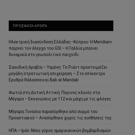
ΠΡΟΣΦΑΤΑ ΑΡΘΡΑ
Ηλεκτρική διασύνδεση Ελλάδας–Κύπρου: Η Meridiam
παίρνει τον έλεγχο του GSI – Η Γαλλία μπαίνει
δυναμικά στο γεωπολιτικό παιχνίδι
Σαουδική Αραβία – Υεμένη: Το Ριάντ προετοιμάζει
μεγάλη στρατιωτική επιχείρηση – Στο επίκεντρο
Ερυθρά Θάλασσα και Bab al-Mandab
Φωτιά στη Δυτική Αττική: Πύρινος κλοιός στα
Μέγαρα – Εκκενώσεις με 112 και μάχη με τις φλόγες
Μέγαρα: Γυναίκα παρασύρθηκε από συρμό του
Προαστιακού – Ανασύρθηκε χωρίς τις αισθήσεις της
ΗΠΑ – Ιράν: Νέος γύρος αμερικανικών βομβαρδισμών