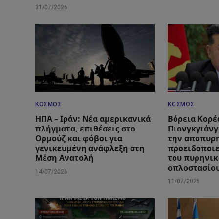
31/07/2026
ΚΌΣΜΟΣ
ΚΌΣΜΟΣ
ΗΠΑ – Ιράν: Νέα αμερικανικά
Βόρεια Κορέ
πλήγματα, επιθέσεις στο
Πιονγκγιάνγ
Ορμούζ και φόβοι για
την αποπυρ
γενικευμένη ανάφλεξη στη
προειδοποιε
Μέση Ανατολή
του πυρηνικ
οπλοστασίο
14/07/2026
11/07/2026