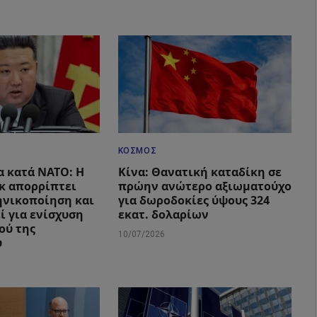
ΚΌΣΜΟΣ
α κατά ΝΑΤΟ: Η
Κίνα: Θανατική καταδίκη σε
κ απορρίπτει
πρώην ανώτερο αξιωματούχο
ηνικοποίηση και
για δωροδοκίες ύψους 324
ί για ενίσχυση
εκατ. δολαρίων
ού της
10/07/2026
υ