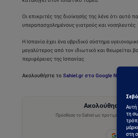
καταλήγει στον ιδιωτικό τομέα.
Οι επικριτές της διοίκησής της λένε ότι αυτό π
υπεραπασχολημένους γιατρούς και νοσηλευτές.
Η Ισπανία έχει ένα υβριδικό σύστημα υγειονομικ
μεγαλύτερος από τον ιδιωτικό και θεωρείται βα
περιφέρειες της Ισπανίας.
Ακολουθήστε το
Sahiel.gr στο Google News
και 
Ακολούθησε το Sa
Πρόσθεσε το Sahiel ως προτιμώμενη πηγ
ειδήσεις
Add as a 