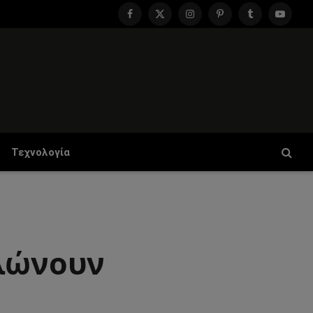
Facebook
X
Instagram
Pinterest
Tumblr
YouTu
(Twitter)
Τεχνολογία
ηλώνουν