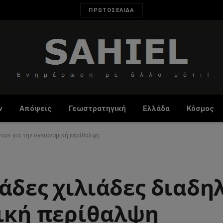
ΠΡΩΤΟΣΕΛΙΔΑ
ν
Απόψεις
Γεωστρατηγική
Ελλάδα
Κόσμος
ουν για την υγειονομική περίθαλψη
τάδες χιλιάδες διαδ
μική περίθαλψη