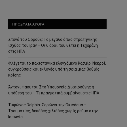
ΠΡΟΣΦΑΤΑ ΑΡΘΡΑ
Στενά του Ορμούζ: Το μεγάλο όπλο στρατηγικής
ισχύος του Ιράν – Οι 6 όροι που θέτει η Τεχεράνη
στις ΗΠΑ
Φλέγεται το πακιστανικά ελεγχόμενο Κασμίρ: Νεκροί,
συγκρούσεις και εκλογές υπό τη σκιά μιας βαθιάς
κρίσης
Άντονι Φάουτσι: Στο Υπουργείο Δικαιοσύνης η
υπόθεσή του – Τι πραγματικά συμβαίνει στις ΗΠΑ
Τυφώνας Dolphin: Σαρώνει την Οκινάουα –
Τραυματίες, δεκάδες χιλιάδες χωρίς ρεύμα στην
Ιαπωνία