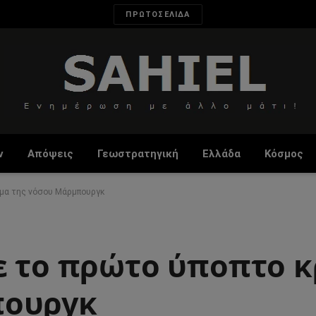
ΠΡΩΤΟΣΕΛΙΔΑ
ν
Απόψεις
Γεωστρατηγική
Ελλάδα
Κόσμος
σμα της νόσου Μάρμπουργκ
ε το πρώτο ύποπτο 
πουργκ