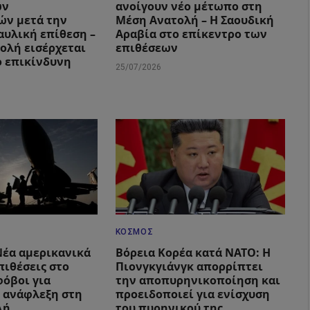
ών
ανοίγουν νέο μέτωπο στη
ών μετά την
Μέση Ανατολή – Η Σαουδική
αυλική επίθεση –
Αραβία στο επίκεντρο των
ολή εισέρχεται
επιθέσεων
ο επικίνδυνη
25/07/2026
ΚΌΣΜΟΣ
 Νέα αμερικανικά
Βόρεια Κορέα κατά ΝΑΤΟ: Η
πιθέσεις στο
Πιονγκγιάνγκ απορρίπτει
φόβοι για
την αποπυρηνικοποίηση και
 ανάφλεξη στη
προειδοποιεί για ενίσχυση
λή
του πυρηνικού της