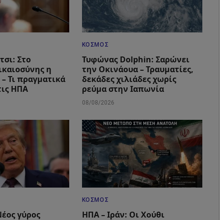
ΚΌΣΜΟΣ
τσι: Στο
Τυφώνας Dolphin: Σαρώνει
ικαιοσύνης η
την Οκινάουα – Τραυματίες,
 – Τι πραγματικά
δεκάδες χιλιάδες χωρίς
τις ΗΠΑ
ρεύμα στην Ιαπωνία
08/08/2026
ΚΌΣΜΟΣ
Νέος γύρος
ΗΠΑ – Ιράν: Οι Χούθι