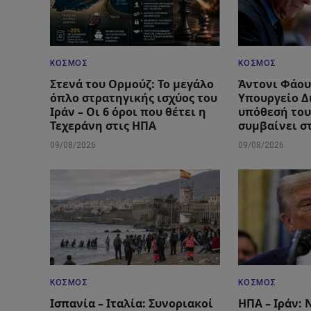
ΚΌΣΜΟΣ
ΚΌΣΜΟΣ
Στενά του Ορμούζ: Το μεγάλο
Άντονι Φάου
όπλο στρατηγικής ισχύος του
Υπουργείο Δ
Ιράν – Οι 6 όροι που θέτει η
υπόθεσή του
Τεχεράνη στις ΗΠΑ
συμβαίνει σ
09/08/2026
09/08/2026
ΚΌΣΜΟΣ
ΚΌΣΜΟΣ
Ισπανία – Ιταλία: Συνοριακοί
ΗΠΑ – Ιράν: 