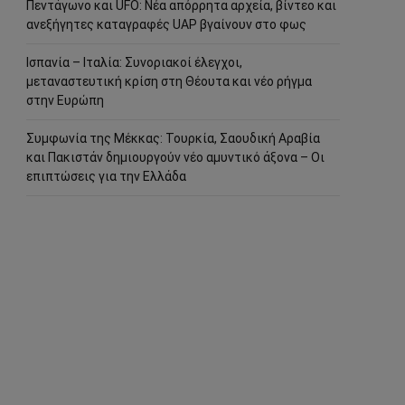
Πεντάγωνο και UFO: Νέα απόρρητα αρχεία, βίντεο και
ανεξήγητες καταγραφές UAP βγαίνουν στο φως
Ισπανία – Ιταλία: Συνοριακοί έλεγχοι,
μεταναστευτική κρίση στη Θέουτα και νέο ρήγμα
στην Ευρώπη
Συμφωνία της Μέκκας: Τουρκία, Σαουδική Αραβία
και Πακιστάν δημιουργούν νέο αμυντικό άξονα – Οι
επιπτώσεις για την Ελλάδα