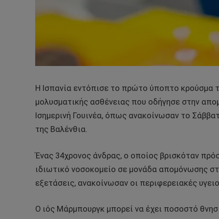
Η Ισπανία εντόπισε το πρώτο ύποπτο κρούσμα 
μολυσματικής ασθένειας που οδήγησε στην απ
Ισημερινή Γουινέα, όπως ανακοίνωσαν το Σάββατ
της Βαλένθια.
Ένας 34χρονος άνδρας, ο οποίος βρισκόταν πρό
ιδιωτικό νοσοκομείο σε μονάδα απομόνωσης στο
εξετάσεις, ανακοίνωσαν οι περιφερειακές υγειο
Ο ιός Μάρμπουργκ μπορεί να έχει ποσοστό θνησ