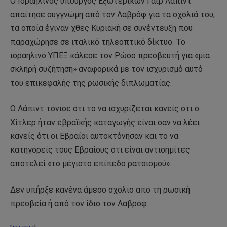
Ο Ισραηλινός υπουργός Εξωτερικών Γαΐρ Λάπιντ
απαίτησε συγγνώμη από τον Λαβρόφ για τα σχόλιά του,
τα οποία έγιναν χθες Κυριακή σε συνέντευξη που
παραχώρησε σε ιταλικό τηλεοπτικό δίκτυο. Το
ισραηλινό ΥΠΕΞ κάλεσε τον Ρώσο πρεσβευτή για «μια
σκληρή συζήτηση» αναφορικά με τον ισχυρισμό αυτό
του επικεφαλής της ρωσικής διπλωματίας.
Ο Λάπιντ τόνισε ότι το να ισχυρίζεται κανείς ότι ο
Χίτλερ ήταν εβραϊκής καταγωγής είναι σαν να λέει
κανείς ότι οι Εβραίοι αυτοκτόνησαν και το να
κατηγορείς τους Εβραίους ότι είναι αντισημίτες
αποτελεί «το μέγιστο επίπεδο ρατσισμού».
Δεν υπήρξε κανένα άμεσο σχόλιο από τη ρωσική
πρεσβεία ή από τον ίδιο τον Λαβρόφ.