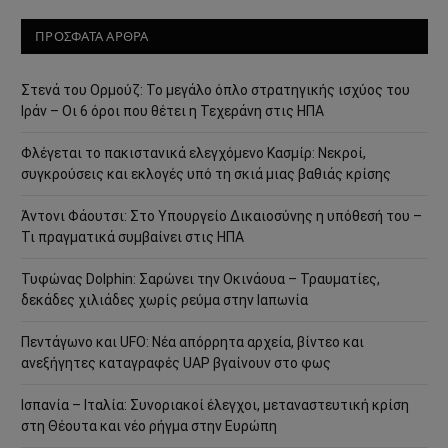
ΠΡΟΣΦΑΤΑ ΑΡΘΡΑ
Στενά του Ορμούζ: Το μεγάλο όπλο στρατηγικής ισχύος του
Ιράν – Οι 6 όροι που θέτει η Τεχεράνη στις ΗΠΑ
Φλέγεται το πακιστανικά ελεγχόμενο Κασμίρ: Νεκροί,
συγκρούσεις και εκλογές υπό τη σκιά μιας βαθιάς κρίσης
Άντονι Φάουτσι: Στο Υπουργείο Δικαιοσύνης η υπόθεσή του –
Τι πραγματικά συμβαίνει στις ΗΠΑ
Τυφώνας Dolphin: Σαρώνει την Οκινάουα – Τραυματίες,
δεκάδες χιλιάδες χωρίς ρεύμα στην Ιαπωνία
Πεντάγωνο και UFO: Νέα απόρρητα αρχεία, βίντεο και
ανεξήγητες καταγραφές UAP βγαίνουν στο φως
Ισπανία – Ιταλία: Συνοριακοί έλεγχοι, μεταναστευτική κρίση
στη Θέουτα και νέο ρήγμα στην Ευρώπη