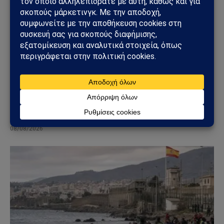
ΚΌΣΜΟΣ
Τυφώνας Dolphin: Σαρώνει την Οκινάουα –
Τραυματίες, δεκάδες χιλιάδες χωρίς ρεύμα στην
Ιαπωνία
08/08/2026