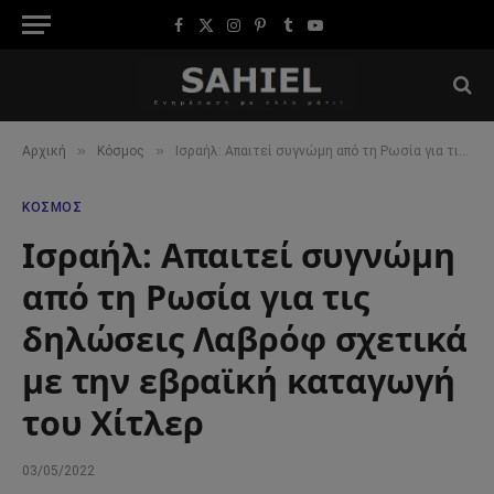
Facebook
X
Instagram
Pinterest
Tumblr
YouTube
(Twitter)
»
»
Αρχική
Κόσμος
Ισραήλ: Απαιτεί συγνώμη από τη Ρωσία για τις δηλώσεις Λαβρόφ σχετικά με την εβραϊκή καταγωγή του Χίτλερ
ΚΌΣΜΟΣ
Ισραήλ: Απαιτεί συγνώμη
από τη Ρωσία για τις
δηλώσεις Λαβρόφ σχετικά
με την εβραϊκή καταγωγή
του Χίτλερ
03/05/2022