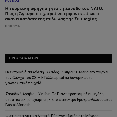
ΚΌΣΜΟΣ
Η τουρκική αφήγηση για τη Σύνοδο του ΝΑΤΟ:
Πώς η Άγκυρα επιχειρεί να εμφανιστεί ως ο
αναντικατάστατος πυλώνας της Συμμαχίας
07/07/2026
ΠΡΟΣΦΑΤΑ ΑΡΘΡΑ
Ηλεκτρική διασύνδεση Ελλάδας–Κύπρου: Η Meridiam παίρνει
τον έλεγχο του GSI – Η Γαλλία μπαίνει δυναμικά στο
γεωπολιτικό παιχνίδι
Σαουδική Αραβία – Υεμένη: Το Ριάντ προετοιμάζει μεγάλη
στρατιωτική επιχείρηση – Στο επίκεντρο Ερυθρά Θάλασσα και
Bab al-Mandab
Φωτιά στη Δυτική Αττική: Πύρινος κλοιός στα Μέγαρα –