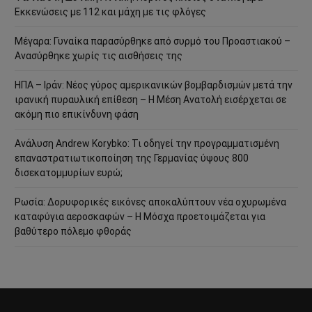
Εκκενώσεις με 112 και μάχη με τις φλόγες
Μέγαρα: Γυναίκα παρασύρθηκε από συρμό του Προαστιακού –
Ανασύρθηκε χωρίς τις αισθήσεις της
ΗΠΑ – Ιράν: Νέος γύρος αμερικανικών βομβαρδισμών μετά την
ιρανική πυραυλική επίθεση – Η Μέση Ανατολή εισέρχεται σε
ακόμη πιο επικίνδυνη φάση
Ανάλυση Andrew Korybko: Τι οδηγεί την προγραμματισμένη
επαναστρατιωτικοποίηση της Γερμανίας ύψους 800
δισεκατομμυρίων ευρώ;
Ρωσία: Δορυφορικές εικόνες αποκαλύπτουν νέα οχυρωμένα
καταφύγια αεροσκαφών – Η Μόσχα προετοιμάζεται για
βαθύτερο πόλεμο φθοράς