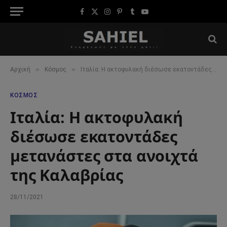
Facebook
X
Instagram
Pinterest
Tumblr
YouTube
(Twitter)
»
»
Αρχική
Κόσμος
Ιταλία: Η ακτοφυλακή διέσωσε εκατοντάδες μετανάστες στα ανοιχτά της Καλαβρίας
ΚΌΣΜΟΣ
Ιταλία: Η ακτοφυλακή
διέσωσε εκατοντάδες
μετανάστες στα ανοιχτά
της Καλαβρίας
28/11/2021