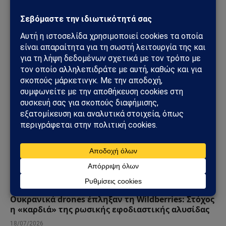
ΗΠΑ – Ιράν: Οι Χούθι ανοίγουν νέο μέτωπο στη
Μέση Ανατολή – Η Σαουδική Αραβία στο
επίκεντρο των επιθέσεων
25/07/2026
ΚΌΣΜΟΣ
Ουκρανικά drones έπληξαν τη Wildberries: Στόχος
η «καρδιά» της ρωσικής εφοδιαστικής αλυσίδας
18/07/2026