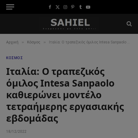
Facebook
X
Instagram
Pinterest
Tumblr
YouTube
(Twitter)
»
»
Αρχική
Κόσμος
Ιταλία: Ο τραπεζικός όμιλος Intesa Sanpaolo καθιερώνει μοντέλο τετραήμερης εργασιακής εβδομάδας
ΚΌΣΜΟΣ
Ιταλία: Ο τραπεζικός
όμιλος Intesa Sanpaolo
καθιερώνει μοντέλο
τετραήμερης εργασιακής
εβδομάδας
18/12/2022