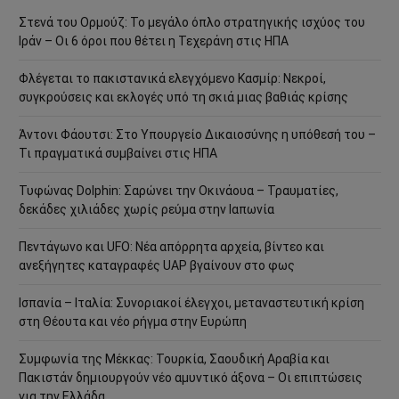
Στενά του Ορμούζ: Το μεγάλο όπλο στρατηγικής ισχύος του
Ιράν – Οι 6 όροι που θέτει η Τεχεράνη στις ΗΠΑ
Φλέγεται το πακιστανικά ελεγχόμενο Κασμίρ: Νεκροί,
συγκρούσεις και εκλογές υπό τη σκιά μιας βαθιάς κρίσης
Άντονι Φάουτσι: Στο Υπουργείο Δικαιοσύνης η υπόθεσή του –
Τι πραγματικά συμβαίνει στις ΗΠΑ
Τυφώνας Dolphin: Σαρώνει την Οκινάουα – Τραυματίες,
δεκάδες χιλιάδες χωρίς ρεύμα στην Ιαπωνία
Πεντάγωνο και UFO: Νέα απόρρητα αρχεία, βίντεο και
ανεξήγητες καταγραφές UAP βγαίνουν στο φως
Ισπανία – Ιταλία: Συνοριακοί έλεγχοι, μεταναστευτική κρίση
στη Θέουτα και νέο ρήγμα στην Ευρώπη
Συμφωνία της Μέκκας: Τουρκία, Σαουδική Αραβία και
Πακιστάν δημιουργούν νέο αμυντικό άξονα – Οι επιπτώσεις
για την Ελλάδα