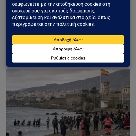
ΚΌΣΜΟΣ
Τυφώνας Dolphin: Σαρώνει την Οκινάουα –
Τραυματίες, δεκάδες χιλιάδες χωρίς ρεύμα στην
Ιαπωνία
08/08/2026