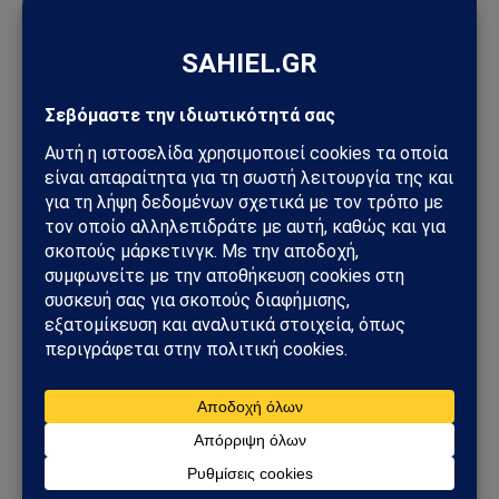
ΚΌΣΜΟΣ
ΗΠΑ – Ιράν: Οι Χούθι ανοίγουν νέο μέτωπο στη
Μέση Ανατολή – Η Σαουδική Αραβία στο
επίκεντρο των επιθέσεων
25/07/2026