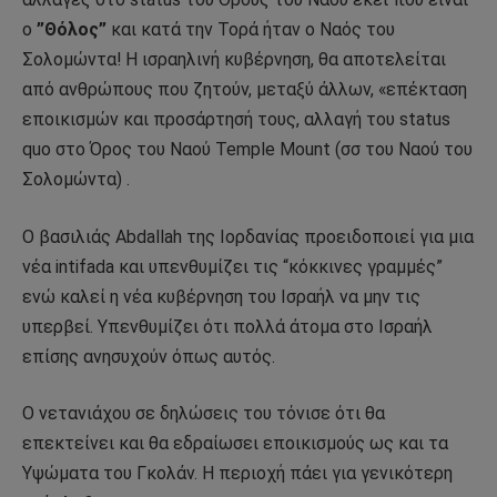
ο
”Θόλος”
και κατά την Τορά ήταν ο Ναός του
Σολομώντα! Η ισραηλινή κυβέρνηση, θα αποτελείται
από ανθρώπους που ζητούν, μεταξύ άλλων, «επέκταση
εποικισμών και προσάρτησή τους, αλλαγή του status
quo στο Όρος του Ναού Temple Mount (σσ του Ναού του
Σολομώντα) .
Ο βασιλιάς Abdallah της Ιορδανίας προειδοποιεί για μια
νέα intifada και υπενθυμίζει τις “κόκκινες γραμμές”
ενώ καλεί η νέα κυβέρνηση του Ισραήλ να μην τις
υπερβεί. Υπενθυμίζει ότι πολλά άτομα στο Ισραήλ
επίσης ανησυχούν όπως αυτός.
Ο νετανιάχου σε δηλώσεις του τόνισε ότι θα
επεκτείνει και θα εδραίωσει εποικισμούς ως και τα
Υψώματα του Γκολάν. Η περιοχή πάει για γενικότερη