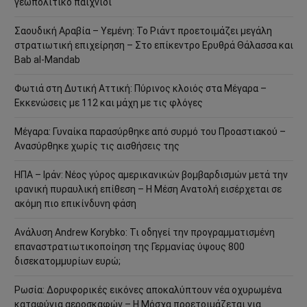
γεωπολιτικό παιχνίδι
Σαουδική Αραβία – Υεμένη: Το Ριάντ προετοιμάζει μεγάλη
στρατιωτική επιχείρηση – Στο επίκεντρο Ερυθρά Θάλασσα και
Bab al-Mandab
Φωτιά στη Δυτική Αττική: Πύρινος κλοιός στα Μέγαρα –
Εκκενώσεις με 112 και μάχη με τις φλόγες
Μέγαρα: Γυναίκα παρασύρθηκε από συρμό του Προαστιακού –
Ανασύρθηκε χωρίς τις αισθήσεις της
ΗΠΑ – Ιράν: Νέος γύρος αμερικανικών βομβαρδισμών μετά την
ιρανική πυραυλική επίθεση – Η Μέση Ανατολή εισέρχεται σε
ακόμη πιο επικίνδυνη φάση
Ανάλυση Andrew Korybko: Τι οδηγεί την προγραμματισμένη
επαναστρατιωτικοποίηση της Γερμανίας ύψους 800
δισεκατομμυρίων ευρώ;
Ρωσία: Δορυφορικές εικόνες αποκαλύπτουν νέα οχυρωμένα
καταφύγια αεροσκαφών – Η Μόσχα προετοιμάζεται για