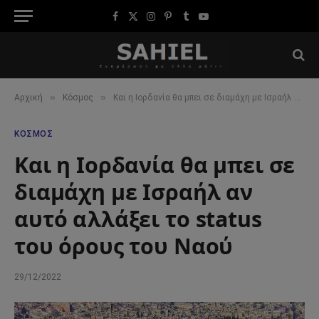
Facebook
X
Instagram
Pinterest
Tumblr
YouTube
(Twitter)
»
»
Αρχική
Κόσμος
Και η Ιορδανία θα μπει σε διαμάχη με Ισραήλ αν αυτό αλλάξει το status του όρους του Ναού
ΚΌΣΜΟΣ
Και η Ιορδανία θα μπει σε
διαμάχη με Ισραήλ αν
αυτό αλλάξει το status
του όρους του Ναού
29/12/2022