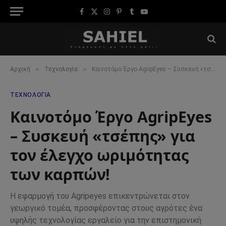
Facebook
X
Instagram
Pinterest
Tumblr
YouTube
(Twitter)
»
»
Αρχική
Τεχνολογία
Καινοτόμο Έργο AgripEyes – Συσκευή «τσέπης» για τον έλεγχο ωριμότητας των καρπών!
ΤΕΧΝΟΛΟΓΊΑ
Καινοτόμο Έργο AgripEyes
– Συσκευή «τσέπης» για
τον έλεγχο ωριμότητας
των καρπών!
Η εφαρμογή του Agripeyes επικεντρώνεται στον
γεωργικό τομέα, προσφέροντας στους αγρότες ένα
υψηλής τεχνολογίας εργαλείο για την επιστημονική