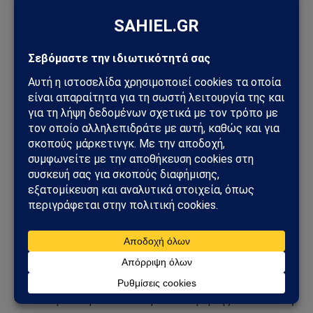
• Μείωση Απωλειών: Η δυνατότητα πρόγνωσης της
ωριμότητας μειώνει τον κίνδυνο παραγωγής μη
ώριμων καρπών ή απορρίπτονται προϊόντα,
ελαχιστοποιώντας τις απώλειες.
• Προσαρμογή Διαδικασίας Συσκευασίας: Οι
εγκαταστάσεις συσκευασίας μπορούν να
προσαρμόσουν τη διαδικασία συσκευασίας βάσει των
ακριβών αναγκών των καρπών, διατηρώντας έτσι τη
φρεσκάδα και τη διάρκεια ζωής των προϊόντων.
• Αυξημένη Αποδοτικότητα: Η χρήση του Agripeyes
μειώνει τον χρόνο και τους πόρους που απαιτούνται
για την επιλογή και την αξιολόγηση της ωριμότητας
χειρωνακτικά.
• Οικονομία Πόρων: Η αυτοματοποίηση της διαδικασίας