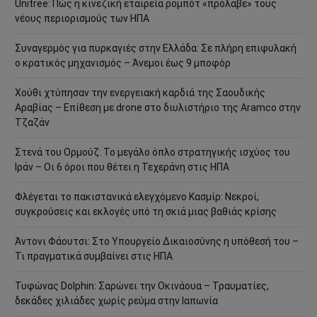
Unitree: Πώς η κινεζική εταιρεία ρομπότ «πρόλαβε» τους
νέους περιορισμούς των ΗΠΑ
Συναγερμός για πυρκαγιές στην Ελλάδα: Σε πλήρη επιφυλακή
ο κρατικός μηχανισμός – Άνεμοι έως 9 μποφόρ
Χούθι χτύπησαν την ενεργειακή καρδιά της Σαουδικής
Αραβίας – Επίθεση με drone στο διυλιστήριο της Aramco στην
Τζαζάν
Στενά του Ορμούζ: Το μεγάλο όπλο στρατηγικής ισχύος του
Ιράν – Οι 6 όροι που θέτει η Τεχεράνη στις ΗΠΑ
Φλέγεται το πακιστανικά ελεγχόμενο Κασμίρ: Νεκροί,
συγκρούσεις και εκλογές υπό τη σκιά μιας βαθιάς κρίσης
Άντονι Φάουτσι: Στο Υπουργείο Δικαιοσύνης η υπόθεσή του –
Τι πραγματικά συμβαίνει στις ΗΠΑ
Τυφώνας Dolphin: Σαρώνει την Οκινάουα – Τραυματίες,
δεκάδες χιλιάδες χωρίς ρεύμα στην Ιαπωνία