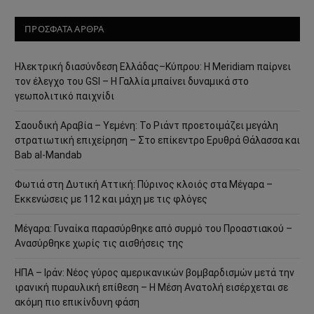
ΠΡΟΣΦΑΤΑ ΑΡΘΡΑ
Ηλεκτρική διασύνδεση Ελλάδας–Κύπρου: Η Meridiam παίρνει
τον έλεγχο του GSI – Η Γαλλία μπαίνει δυναμικά στο
γεωπολιτικό παιχνίδι
Σαουδική Αραβία – Υεμένη: Το Ριάντ προετοιμάζει μεγάλη
στρατιωτική επιχείρηση – Στο επίκεντρο Ερυθρά Θάλασσα και
Bab al-Mandab
Φωτιά στη Δυτική Αττική: Πύρινος κλοιός στα Μέγαρα –
Εκκενώσεις με 112 και μάχη με τις φλόγες
Μέγαρα: Γυναίκα παρασύρθηκε από συρμό του Προαστιακού –
Ανασύρθηκε χωρίς τις αισθήσεις της
ΗΠΑ – Ιράν: Νέος γύρος αμερικανικών βομβαρδισμών μετά την
ιρανική πυραυλική επίθεση – Η Μέση Ανατολή εισέρχεται σε
ακόμη πιο επικίνδυνη φάση