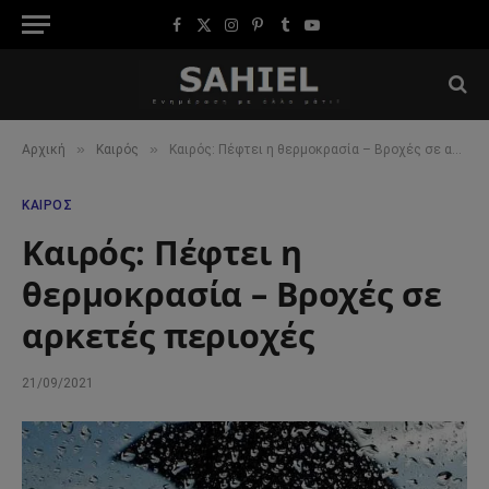
Facebook
X
Instagram
Pinterest
Tumblr
YouTube
(Twitter)
»
»
Αρχική
Καιρός
Καιρός: Πέφτει η θερμοκρασία – Βροχές σε αρκετές περιοχές
ΚΑΙΡΌΣ
Καιρός: Πέφτει η
θερμοκρασία – Βροχές σε
αρκετές περιοχές
21/09/2021