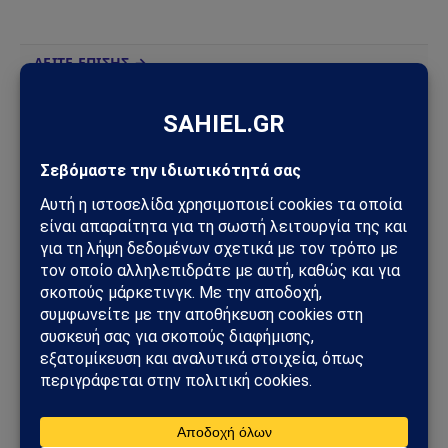
ΔΕΙΤΕ ΕΠΙΣΗΣ →
ΚΑΙΡΌΣ
Νέο έκτακτο δελτίο ΕΜΥ: Καύσωνας έως 43°C και
ισχυρές καταιγίδες – Οι περιοχές που βρίσκονται
στο επίκεντρο